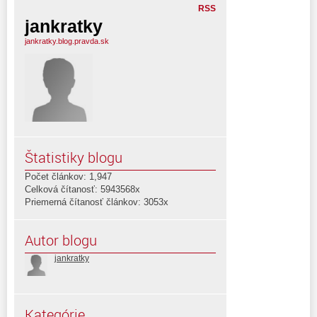
RSS
jankratky
jankratky.blog.pravda.sk
Štatistiky blogu
Počet článkov: 1,947
Celková čítanosť: 5943568x
Priemerná čítanosť článkov: 3053x
Autor blogu
jankratky
Kategórie