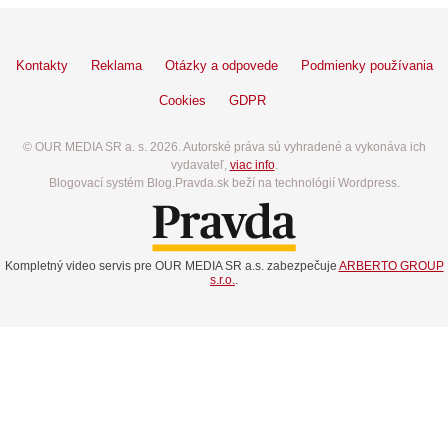
Kontakty
Reklama
Otázky a odpovede
Podmienky používania
Cookies
GDPR
© OUR MEDIA SR a. s. 2026. Autorské práva sú vyhradené a vykonáva ich
vydavateľ,
viac info
.
Blogovací systém Blog.Pravda.sk beží na technológií Wordpress.
Kompletný video servis pre OUR MEDIA SR a.s. zabezpečuje
ARBERTO GROUP
s.r.o.
.