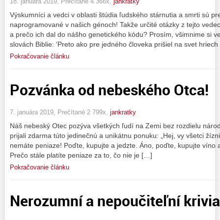
18. januára 2019, Prečítané 4 366x,
jankratky
Výskumníci a vedci v oblasti štúdia ľudského stárnutia a smrti sú pr
naprogramované v našich génoch! Takže určité otázky z tejto vedeck
a prečo ich dal do nášho genetického kódu? Prosím, všimnime si 
slovách Biblie: ‘Preto ako pre jedného človeka prišiel na svet hriech
Pokračovanie článku
Pozvánka od nebeského Otca!
7. januára 2019, Prečítané 2 799x,
jankratky
Náš nebeský Otec pozýva všetkých ľudí na Zemi bez rozdielu národn
prijali zdarma túto jedinečnú a unikátnu ponuku: „Hej, vy všetci žízni
nemáte peniaze! Poďte, kupujte a jedzte. Áno, poďte, kupujte víno 
Prečo stále platíte peniaze za to, čo nie je […]
Pokračovanie článku
Nerozumní a nepoučiteľní krivia