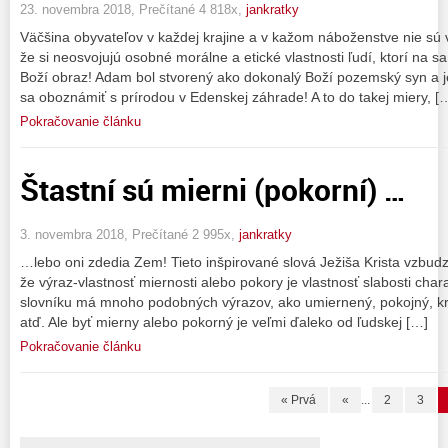
23. novembra 2018, Prečítané 4 818x,
jankratky
Väčšina obyvateľov v každej krajine a v kažom náboženstve nie sú 
že si neosvojujú osobné morálne a etické vlastnosti ľudí, ktorí na s
Boží obraz! Adam bol stvorený ako dokonalý Boží pozemský syn a 
sa oboznámiť s prírodou v Edenskej záhrade! A to do takej miery, [
Pokračovanie článku
Štastní sú mierni (pokorní) …
3. novembra 2018, Prečítané 2 995x,
jankratky
…lebo oni zdedia Zem! Tieto inšpirované slová Ježiša Krista vzbud
že výraz-vlastnosť miernosti alebo pokory je vlastnosť slabosti cha
slovníku má mnoho podobných výrazov, ako umiernený, pokojný, kr
atď. Ale byť mierny alebo pokorný je veľmi ďaleko od ľudskej […]
Pokračovanie článku
« Prvá
«
...
2
3