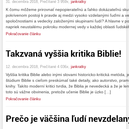
31. decembra 2018, Prečítané 3 959x,
jankratky
K čomu môžeme prirovnať nepopierateľnú a ľahko dokázateľnú skutoč
pokrivenom postoji k pravde aj medzi vysoko vzdelanými ľuďmi a 
spoločnostiami a vedecky založenými skupinami ľudí? A hlavne v p
napriek neustalému pokroku modernej vedy v každej oblasti ľuds
Pokračovanie článku
Takzvaná vyššia kritika Biblie!
12. decembra 2018, Prečítané 4 036x,
jankratky
Vyššia kritika Biblie alebo inými slovami historicko-kritická metóda,
štúdium Biblie s cieľom preskúmať také detaily, ako autorstvo, pra
knihy. Takíto moderní kritici tvrdia, že Biblia je nevedecká a že je 
toto sú vážne obvinenia, pretože učenie Biblie je úzko […]
Pokračovanie článku
Prečo je väčšina ľudí nevzdela