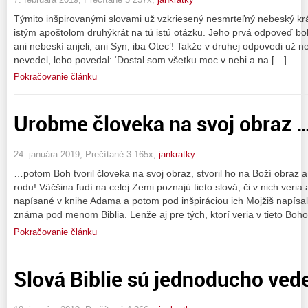
Týmito inšpirovanými slovami už vzkriesený nesmrteľný nebeský krá
istým apoštolom druhýkrát na tú istú otázku. Jeho prvá odpoveď bola
ani nebeskí anjeli, ani Syn, iba Otec’! Takže v druhej odpovedi už n
nevedel, lebo povedal: ‘Dostal som všetku moc v nebi a na […]
Pokračovanie článku
Urobme človeka na svoj obraz 
24. januára 2019, Prečítané 3 165x,
jankratky
…potom Boh tvoril človeka na svoj obraz, stvoril ho na Boží obraz 
rodu! Väčšina ľudí na celej Zemi poznajú tieto slová, či v nich veria 
napísané v knihe Adama a potom pod inšpiráciou ich Mojžiš napísal 
známa pod menom Biblia. Lenže aj pre tých, ktorí veria v tieto Boh
Pokračovanie článku
Slová Biblie sú jednoducho ved