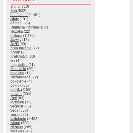
Biblia
(710)
Boh
(522)
budúcnosť
(1 491)
citáty
(191)
démoni
(26)
Digitálna informácia
(4)
filozofia
(22)
história
(1 476)
Jazyky
(15)
Ježiš
(39)
Komunikácia
(77)
Korán
(2)
Kráľovstvo
(30)
krv
(4)
Lingvistika
(11)
Meditácia
(29)
modlitba
(11)
Nezaradené
(72)
pokolenie
(4)
pokrok
(50)
politika
(156)
pravda
(304)
Reč
(83)
technika
(33)
večnosť
(85)
veda
(557)
viera
(566)
vzdelanie
(1 493)
zákon
(380)
zázraky
(285)
zdravie
(346)