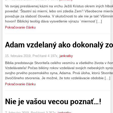
Vo svojej preslávenej kázni na vrchu Ježiš Kristus okrem iných hl
povedal: ‘Štastní sú mierni, lebo oni zdedia Zem’! Všeobecne mier
považuje za slabosť človeka. V skutočnosti to ale nie je tak! Všimnim
hovorí! Biblický teológ dáva vysvetlenie výrazu ´miernosť […]
Pokračovanie článku
Adam vzdelaný ako dokonalý zo
15. februára 2019, Prečítané 4 197x,
jankratky
Biblia predstavuje Stvoriteľa celého vesmíru a všetkého života v ň
Vzdelávateľa! Počas bilióny rokov vzdelával svojich nebeských syno
svojho prvého pozemského syna, Adama. Prvá úloha, ktorú Stvorit
živočíšneho stvorenia. Je možné, že toto vzdelávacie obdobie […]
Pokračovanie článku
Nie je vašou vecou poznať…!
7. februára 2019, Prečítané 3 257x,
jankratky