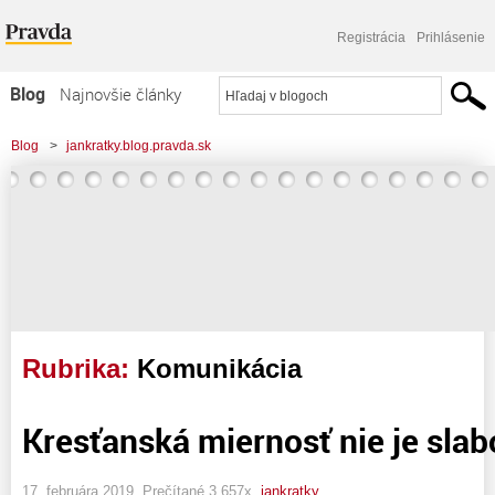
Registrácia
Prihlásenie
Blog
Najnovšie články
Najčítanejšie články
Blog
>
jankratky.blog.pravda.sk
Najkomentovanejšie články
Zoznam blogov
Komerčné blogy
Rubrika:
Komunikácia
Kresťanská miernosť nie je slab
17. februára 2019, Prečítané 3 657x,
jankratky