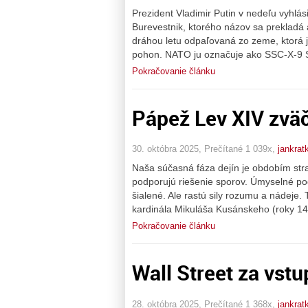
Prezident Vladimir Putin v nedeľu vyhlási
Burevestnik, ktorého názov sa prekladá ak
dráhou letu odpaľovaná zo zeme, ktorá je
pohon. NATO ju označuje ako SSC-X-9 Sky
Pokračovanie článku
Pápež Lev XIV zväč
30. októbra 2025, Prečítané 1 039x,
jankrat
Naša súčasná fáza dejín je obdobím straš
podporujú riešenie sporov. Úmyselné pod
šialené. Ale rastú sily rozumu a nádeje.
kardinála Mikuláša Kusánskeho (roky 14
Pokračovanie článku
Wall Street za vstu
28. októbra 2025, Prečítané 1 368x,
jankrat