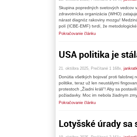
Skupina popredných svetových vedcov vy
zdravotnícka organizácia (WHO) zatajuje
nárast diagnóz rakoviny mozgu! Medziná
polí (ICBE-EMF) tvrdí, že metodologické
Pokračovanie článku
USA politika je stá
21. októbra 2025, Prečítané 1 168x,
jankrat
Donútia všetkých bojovať proti falošnej r
politike, teraz už len neustálymi fingova
protestoch „Žiadni králi“! Aby sa postavil
požiadavky. Moc im nebola žiadnym zm
Pokračovanie článku
Lotyšské úrady sa s