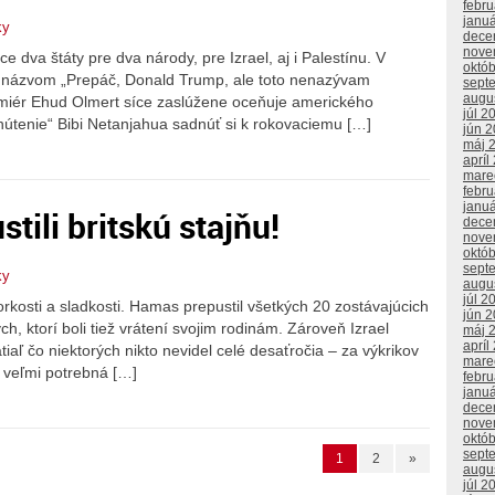
febr
janu
ky
dece
nove
 dva štáty pre dva národy, pre Izrael, aj i Palestínu. V
októ
 názvom „Prepáč, Donald Trump, ale toto nenazývam
sept
augu
emiér Ehud Olmert síce zaslúžene oceňuje amerického
júl 2
nútenie“ Bibi Netanjahua sadnúť si k rokovaciemu […]
jún 
máj 
apríl
mare
febr
janu
tili britskú stajňu!
dece
nove
októ
sept
ky
augu
júl 2
kosti a sladkosti. Hamas prepustil všetkých 20 zostávajúcich
jún 
h, ktorí boli tiež vrátení svojim rodinám. Zároveň Izrael
máj 
apríl
iaľ čo niektorých nikto nevidel celé desaťročia – za výkrikov
mare
j veľmi potrebná […]
febr
janu
dece
nove
októ
sept
1
2
»
augu
júl 2