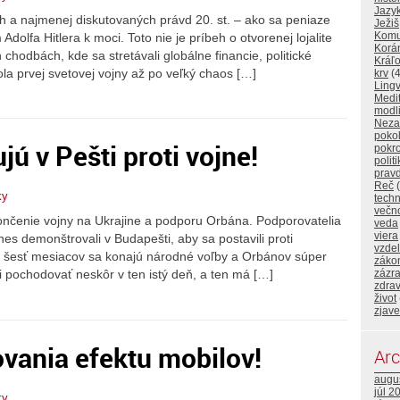
Jazy
h a najmenej diskutovaných právd 20. st. – ako sa peniaze
Ježiš
Komu
Adolfa Hitlera k moci. Toto nie je príbeh o otvorenej lojalite
Korá
chodbách, kde sa stretávali globálne financie, politické
Kráľo
a prvej svetovej vojny až po veľký chaos […]
krv
(4
Lingv
Medi
modl
Neza
poko
jú v Pešti proti vojne!
pokr
polit
prav
Reč
(
ky
techn
večn
končenie vojny na Ukrajine a podporu Orbána. Podporovatelia
veda
viera
 demonštrovali v Budapešti, aby sa postavili proti
vzde
O šesť mesiacov sa konajú národné voľby a Orbánov súper
záko
zázr
i pochodovať neskôr v ten istý deň, a ten má […]
zdrav
život
zjave
ovania efektu mobilov!
Arc
augu
júl 2
ky