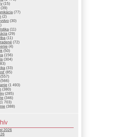
ky
(15)
(39)
nikácia
(77)
n
(2)
vstvo
(30)
)
istika
(11)
tácia
(29)
itba
(11)
radené
(72)
lenie
(4)
ok
(50)
ika
(156)
da
(304)
83)
ika
(33)
osť
(85)
(557)
(566)
lanie
(1 493)
n
(380)
aky
(285)
ie
(346)
(1 703)
nie
(388)
hív
st 2026
026