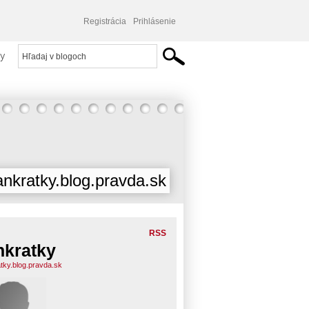
Registrácia
Prihlásenie
y
ankratky.blog.pravda.sk
RSS
nkratky
atky.blog.pravda.sk