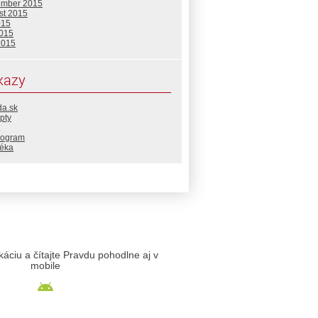
ember 2015
st 2015
015
2015
2015
kazy
da.sk
pty
rogram
téka
likáciu a čítajte Pravdu pohodlne aj v
mobile