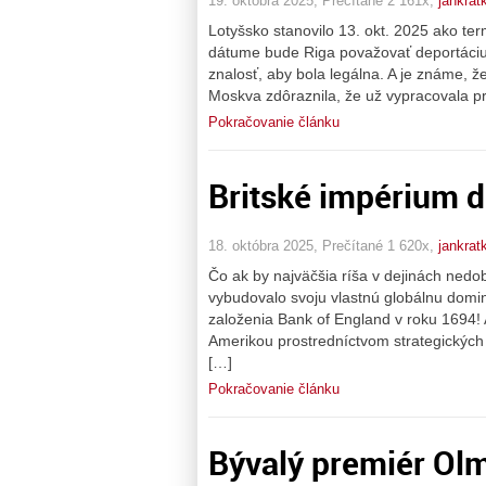
19. októbra 2025, Prečítané 2 161x,
jankrat
Lotyšsko stanovilo 13. okt. 2025 ako te
dátume bude Riga považovať deportáciu 
znalosť, aby bola legálna. A je známe, 
Moskva zdôraznila, že už vypracovala pre
Pokračovanie článku
Britské impérium d
18. októbra 2025, Prečítané 1 620x,
jankrat
Čo ak by najväčšia ríša v dejinách nedob
vybudovalo svoju vlastnú globálnu domin
založenia Bank of England v roku 1694!
Amerikou prostredníctvom strategických 
[…]
Pokračovanie článku
Bývalý premiér Olm