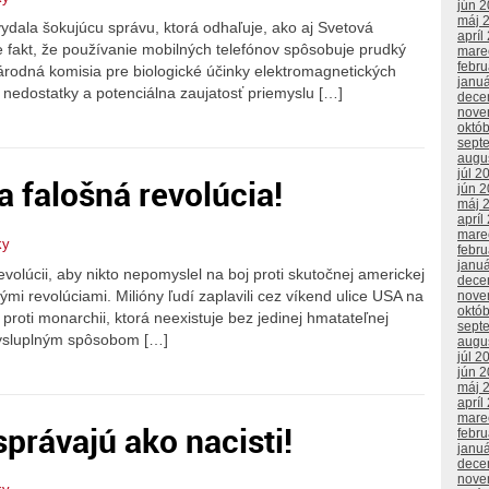
jún 
máj 
dala šokujúcu správu, ktorá odhaľuje, ako aj Svetová
apríl
 fakt, že používanie mobilných telefónov spôsobuje prudký
mare
febr
rodná komisia pre biologické účinky elektromagnetických
janu
 nedostatky a potenciálna zaujatosť priemyslu […]
dece
nove
októ
sept
augu
júl 2
la falošná revolúcia!
jún 
máj 
apríl
mare
ky
febr
janu
evolúcii, aby nikto nepomyslel na boj proti skutočnej americkej
dece
nými revolúciami. Milióny ľudí zaplavili cez víkend ulice USA na
nove
októ
i proti monarchii, ktorá neexistuje bez jedinej hmatateľnej
sept
ysluplným spôsobom […]
augu
júl 2
jún 
máj 
apríl
mare
právajú ako nacisti!
febr
janu
dece
nove