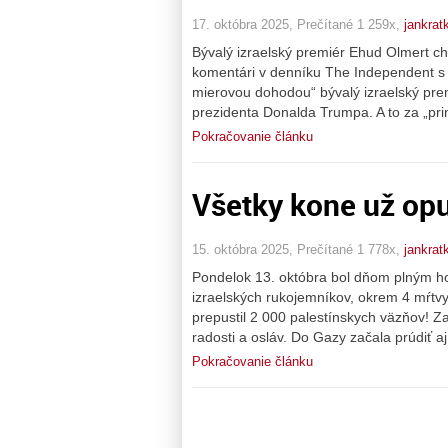
17. októbra 2025, Prečítané 1 259x,
jankrat
Bývalý izraelský premiér Ehud Olmert chce
komentári v denníku The Independent s
mierovou dohodou“ bývalý izraelský pr
prezidenta Donalda Trumpa. A to za „pri
Pokračovanie článku
Všetky kone už opus
15. októbra 2025, Prečítané 1 778x,
jankrat
Pondelok 13. októbra bol dňom plným hor
izraelských rukojemníkov, okrem 4 mŕtvyc
prepustil 2 000 palestínskych väzňov! Zat
radosti a osláv. Do Gazy začala prúdiť a
Pokračovanie článku