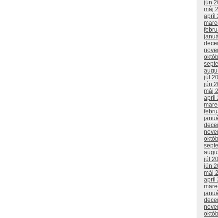
jún 
máj 
apríl
mare
febr
janu
dece
nove
októ
sept
augu
júl 2
jún 
máj 
apríl
mare
febr
janu
dece
nove
októ
sept
augu
júl 2
jún 
máj 
apríl
mare
janu
dece
nove
októ