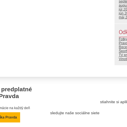
sept
augu
júl 2
jún 
máj 
Od
Fotky
Prav
Rece
Šport
TV p
Vino
 predplatné
Pravda
stiahnite si ap
ormácie na každý deň
sledujte naše sociálne siete
íka Pravda