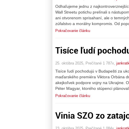
Odhaľujeme jednu z najkontroverznejšíc
Wall Streetu potichu prelínali s nástupom 
ani otvorenom sprisahaní, ale o temných 
zúfalstvo a morálny kompromis. Od popol
Pokračovanie článku
Tisíce ľudí pochodu
25. októbra 2025, Prečítané 1 787x,
jankrat
Tisíce ľudí pochodujú v Budapešti za u
maďarského premiéra Viktora Orbána dnes
akejkoľvek podpore vojny na Ukrajine. 
Péter Magyar, ktorého stúpenci plánoval
Pokračovanie článku
Vinia SZO zo zataj
23. októbra 2025, Prečítané 1 084x,
jankrat