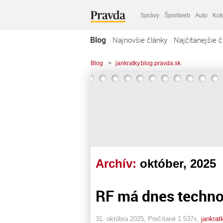
Správy
Športweb
Auto
Kok
Blog
Najnovšie články
Najčítanejšie č
Blog
>
jankratky.blog.pravda.sk
Archív:
október, 2025
RF má dnes technol
31. októbra 2025, Prečítané 1 537x,
jankrat