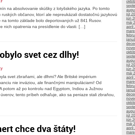
ky
októ
sept
rmín na absolvovanie skúšky z lotyšského jazyka. Po tomto
augu
júl 2
ruských občanov, ktorí ale nepreukázali dostatočnú jazykovú
jún 
že na tomto základe bolo deportovaných už 841 Rusov.
máj 
 nich opatrenia na presídlenie do vlasti. […]
apríl
mare
febr
janu
dece
nove
obylo svet cez dlhy!
októ
sept
augu
júl 2
ky
jún 
máj 
yla svet zbraňami, ale dlhmi? Ale Britské impérium
apríl
mare
anciu nie inváziou, ale finančnými manipuláciami! Od
febr
 A potom až po kontrolu nad Egyptom, Indiou a Južnou
janu
úverov, tento príbeh odhaľuje, ako sa peniaze stali zbraňou,
dece
nove
októ
sept
augu
júl 2
jún 
máj 
ert chce dva štáty!
apríl
mare