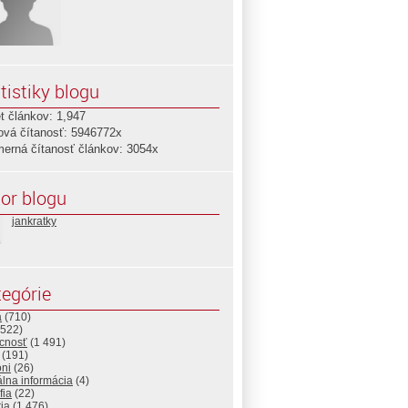
tistiky blogu
t článkov: 1,947
ová čítanosť: 5946772x
merná čítanosť článkov: 3054x
or blogu
jankratky
egórie
a
(710)
522)
cnosť
(1 491)
(191)
ni
(26)
álna informácia
(4)
fia
(22)
ria
(1 476)