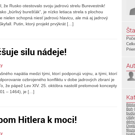
l, že Rusko otestovalo svoju jadrovú strelu Burevestnik!
o „búrlivý burešťák“, je nízko letiaca strela s plochou
 nielen schopná niesť jadrovú hlavicu, ale má aj jadrový
fall. Putin, ktorý projekt prvýkrát […]
Šta
Poče
Celk
šuje silu nádeje!
Prie
Aut
ky
ného napätia medzi tými, ktorí podporujú vojnu, a tými, ktorí
porovanie ozbrojeného konfliktu v dobe jadrových zbraní je
 To, že pápež Lev XIV. 25. októbra nastolil prelomové koncepty
01 – 1464), je […]
Kat
Bibli
Boh
(
budú
pom Hitlera k moci!
citáty
démo
Digit
filozo
ky
histó