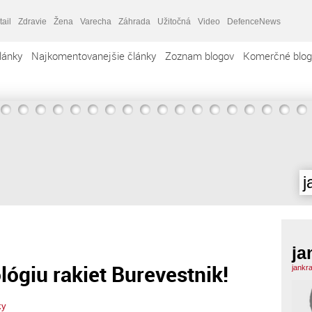
tail
Zdravie
Žena
Varecha
Záhrada
Užitočná
Video
DefenceNews
lánky
Najkomentovanejšie články
Zoznam blogov
Komerčné blog
j
ja
ógiu rakiet Burevestnik!
jankr
ky