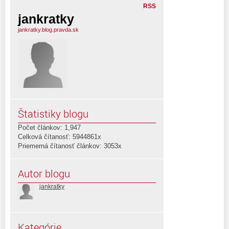
RSS
jankratky
jankratky.blog.pravda.sk
Štatistiky blogu
Počet článkov: 1,947
Celková čítanosť: 5944861x
Priemerná čítanosť článkov: 3053x
Autor blogu
jankratky
Kategórie