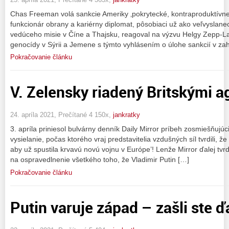
Chas Freeman volá sankcie Ameriky ‚pokrytecké, kontraproduktívne
funkcionár obrany a kariérny diplomat, pôsobiaci už ako veľvyslane
vedúceho misie v Číne a Thajsku, reagoval na výzvu Helgy Zepp-
genocídy v Sýrii a Jemene s týmto vyhlásením o úlohe sankcií v za
Pokračovanie článku
V. Zelensky riadený Britskými a
24. apríla 2021, Prečítané 4 150x,
jankratky
3. apríla priniesol bulvárny denník Daily Mirror príbeh zosmiešňujúci
vysielanie, počas ktorého vraj predstavitelia vzdušných síl tvrdili, 
aby už spustila krvavú novú vojnu v Európe’! Lenže Mirror ďalej tvrd
na ospravedlnenie všetkého toho, že Vladimir Putin […]
Pokračovanie článku
Putin varuje západ – zašli ste ď