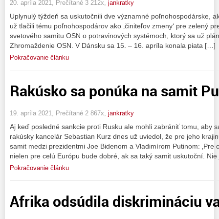
20. apríla 2021, Prečítané 3 212x,
jankratky
Uplynulý týždeň sa uskutočnili dve významné poľnohospodárske, ale 
už tlačili tému poľnohospodárov ako ‚činiteľov zmeny‘ pre zelený pr
svetového samitu OSN o potravinových systémoch, ktorý sa už plá
Zhromaždenie OSN. V Dánsku sa 15. – 16. apríla konala piata […]
Pokračovanie článku
Rakúsko sa ponúka na samit Pu
19. apríla 2021, Prečítané 2 867x,
jankratky
Aj keď posledné sankcie proti Rusku ale mohli zabrániť tomu, aby sa
rakúsky kancelár Sebastian Kurz dnes už uviedol, že pre jeho krajin
samit medzi prezidentmi Joe Bidenom a Vladimírom Putinom: ‚Pre ce
nielen pre celú Európu bude dobré, ak sa taký samit uskutoční. Nie 
Pokračovanie článku
Afrika odsúdila diskrimináciu v