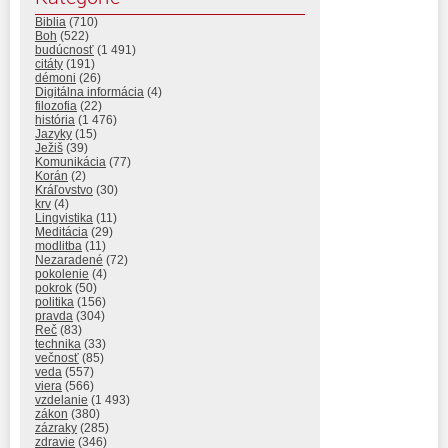
Biblia
(710)
Boh
(522)
budúcnosť
(1 491)
citáty
(191)
démoni
(26)
Digitálna informácia
(4)
filozofia
(22)
história
(1 476)
Jazyky
(15)
Ježiš
(39)
Komunikácia
(77)
Korán
(2)
Kráľovstvo
(30)
krv
(4)
Lingvistika
(11)
Meditácia
(29)
modlitba
(11)
Nezaradené
(72)
pokolenie
(4)
pokrok
(50)
politika
(156)
pravda
(304)
Reč
(83)
technika
(33)
večnosť
(85)
veda
(557)
viera
(566)
vzdelanie
(1 493)
zákon
(380)
zázraky
(285)
zdravie
(346)