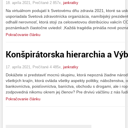
18. apríla 2021, Prečítané 2 857x,
jankratky
Na virtuálnom podujatí k Svetovému dňu zdravia 2021, ktoré sa uskut
usporiadala Svetová zdravotnícka organizácia, namíbijský prezident
odhalil nerovnosť, ktorá stojí za celosvetovou distribúciou vakcín 
poznámkach čiastočne uviedol: ‚Každá tragédia prináša nové pozna
Pokračovanie článku
Konšpirátorska hierarchia a Výb
17. apríla 2021, Prečítané 4 485x,
jankratky
Dokážete si predstaviť mocnú skupinu, ktorá nepozná žiadne národ
všetkých krajín, ktorá ovláda všetky aspekty politiky, náboženstva,
bankovníctva, poisťovníctva, baníctva, obchodu s drogami, ale i ro
zodpovedná nikomu okrem jej členov? Pre drvivú väčšinu z nás ľudí
Pokračovanie článku