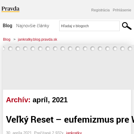
Registrácia
Prihlásenie
Blog
Najnovšie články
Najčítanejšie články
Blog
>
jankratky.blog.pravda.sk
Najkomentovanejšie články
Zoznam blogov
Komerčné blogy
Archív:
apríl, 2021
Veľký Reset – eufemizmus pre 
30. apríla 2021, Prečítané 2 932x,
jankratky