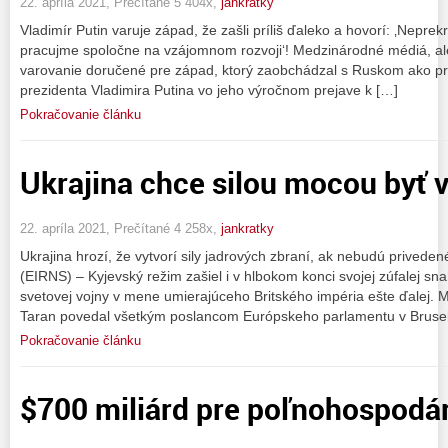
22. apríla 2021, Prečítané 5 404x,
jankratky
Vladimír Putin varuje západ, že zašli príliš ďaleko a hovorí: ‚Nepre
pracujme spoločne na vzájomnom rozvoji‘! Medzinárodné médiá, al
varovanie doručené pre západ, ktorý zaobchádzal s Ruskom ako pr
prezidenta Vladimira Putina vo jeho výročnom prejave k […]
Pokračovanie článku
Ukrajina chce silou mocou byť 
22. apríla 2021, Prečítané 4 258x,
jankratky
Ukrajina hrozí, že vytvorí sily jadrových zbraní, ak nebudú privede
(EIRNS) – Kyjevský režim zašiel i v hlbokom konci svojej zúfalej sna
svetovej vojny v mene umierajúceho Britského impéria ešte ďalej. Mi
Taran povedal všetkým poslancom Európskeho parlamentu v Brusel
Pokračovanie článku
$700 miliárd pre poľnohospodár