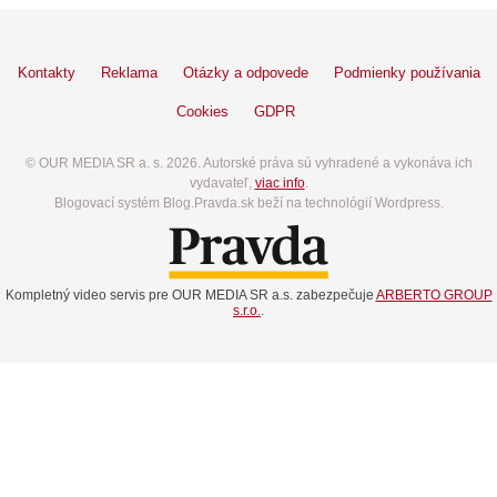
Kontakty
Reklama
Otázky a odpovede
Podmienky používania
Cookies
GDPR
© OUR MEDIA SR a. s. 2026. Autorské práva sú vyhradené a vykonáva ich
vydavateľ,
viac info
.
Blogovací systém Blog.Pravda.sk beží na technológií Wordpress.
Kompletný video servis pre OUR MEDIA SR a.s. zabezpečuje
ARBERTO GROUP
s.r.o.
.