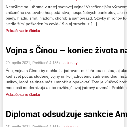
Nemýľme sa, už sme v tretej svetovej vojne! Vznešenejším výrazom j
zničeného svetového hospodárstva, nespočetných bankrotov, ale i
biedy, hladu, smrti hladom, chorôb a samovrážd. Stovky miliónov ľu
‚vedľajším‘ poškodením covid-19 a aj strachu z […]
Pokračovanie článku
Vojna s Čínou – koniec života n
29. apríla 2021, Prečítané 4 185x,
jankratky
Áno, vojna s Čínou by mohla ísť jadrovou-nukleárnou cestou, aj ukon
keď svet počas studenej vojny unikol jadrovému súdnemu dňu, histó
únikov, ktoré sa dnes môžu množiť a opakovať. Toto je kľúčový bod:
mocnosti modernizujú alebo rozširujú svoj jadrový arzenál. Problém 
Pokračovanie článku
Diplomat odsudzuje sankcie Am
25. apríla 2021, Prečítané 4 363x,
jankratky