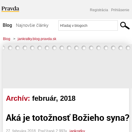
Registrácia
Prihlásenie
Blog
Najnovšie články
Najčítanejšie články
Blog
>
jankratky.blog.pravda.sk
Najkomentovanejšie články
Zoznam blogov
Komerčné blogy
Archív:
február, 2018
Aká je totožnosť Božieho syna?
27. februára 2018, Prečítané 2 993x,
jankratky