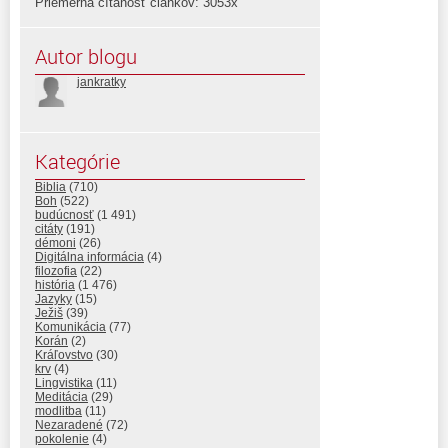
Priemerná čítanosť článkov: 3053x
Autor blogu
jankratky
Kategórie
Biblia
(710)
Boh
(522)
budúcnosť
(1 491)
citáty
(191)
démoni
(26)
Digitálna informácia
(4)
filozofia
(22)
história
(1 476)
Jazyky
(15)
Ježiš
(39)
Komunikácia
(77)
Korán
(2)
Kráľovstvo
(30)
krv
(4)
Lingvistika
(11)
Meditácia
(29)
modlitba
(11)
Nezaradené
(72)
pokolenie
(4)