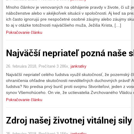
Mnoho článkov je venovaných na obhájenie pravdy v živote, či už je 
náboženstve alebo v akéjkoľvek situácii v spoločnosti. Aj keď sa pre
ich často ignorujú pre nespočetné osobné záujmy alebo záujmy skupin
to aj v otázke totožnosti najväčšieho muža, Ježiša Krista, […]
Pokračovanie článku
Najväčší nepriateľ pozná naše s
26. februára 2018, Prečítané 3 286x,
jankratky
Najväčší nepriateľ celého ľudstva využil skutočnosť, že pozemský čl
ohraničenia ohľadne skutočnosti neviditeľných duchovných právd! A 
ľudstva? No predsa prvý burič proti svojmu Stvoriteľovi, jeden z 
synov Všemohúceho. On vie, že uctievatelia Zvrchovaného Vládcu 
Pokračovanie článku
Zdroj našej životnej vitálnej sily
25. februára 2018, Prečítané 3 156x,
jankratky