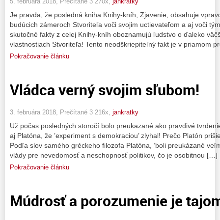
5. februára 2018, Prečítané 3 270x,
jankratky
Je pravda, že posledná kniha Knihy-kníh, Zjavenie, obsahuje vpra
budúcich zámeroch Stvoriteľa voči svojim uctievateľom a aj voči tým
skutočné fakty z celej Knihy-kníh oboznamujú ľudstvo o ďaleko väčš
vlastnostiach Stvoriteľa! Tento neodškriepiteľný fakt je v priamom p
Pokračovanie článku
Vládca verný svojim sľubom!
3. februára 2018, Prečítané 3 216x,
jankratky
Už počas posledných storočí bolo preukazané ako pravdivé tvrdenie
aj Platóna, že ’experiment s demokraciou’ zlyhal! Prečo Platón prišiel
Podľa slov samého gréckeho filozofa Platóna, ‘boli preukázané veľm
vlády pre nevedomosť a neschopnosť politikov, čo je osobitnou […]
Pokračovanie článku
Múdrosť a porozumenie je tajo