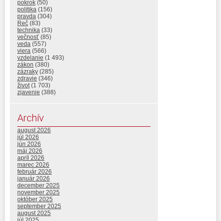
pokrok
(50)
politika
(156)
pravda
(304)
Reč
(83)
technika
(33)
večnosť
(85)
veda
(557)
viera
(566)
vzdelanie
(1 493)
zákon
(380)
zázraky
(285)
zdravie
(346)
život
(1 703)
zjavenie
(388)
Archív
august 2026
júl 2026
jún 2026
máj 2026
apríl 2026
marec 2026
február 2026
január 2026
december 2025
november 2025
október 2025
september 2025
august 2025
júl 2025