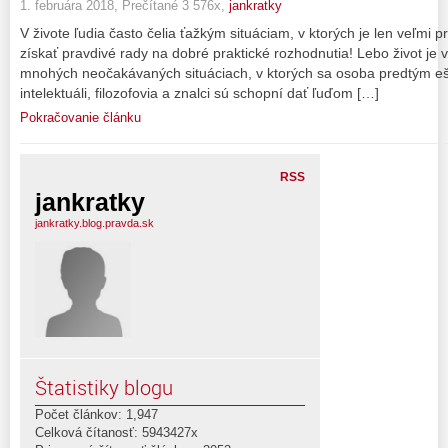
1. februára 2018, Prečítané 3 576x,
jankratky
V živote ľudia často čelia ťažkým situáciam, v ktorých je len veľmi
získať pravdivé rady na dobré praktické rozhodnutia! Lebo život je v
mnohých neočakávaných situáciach, v ktorých sa osoba predtým ešte
intelektuáli, filozofovia a znalci sú schopní dať ľuďom […]
Pokračovanie článku
RSS
jankratky
jankratky.blog.pravda.sk
Štatistiky blogu
Počet článkov: 1,947
Celková čítanosť: 5943427x