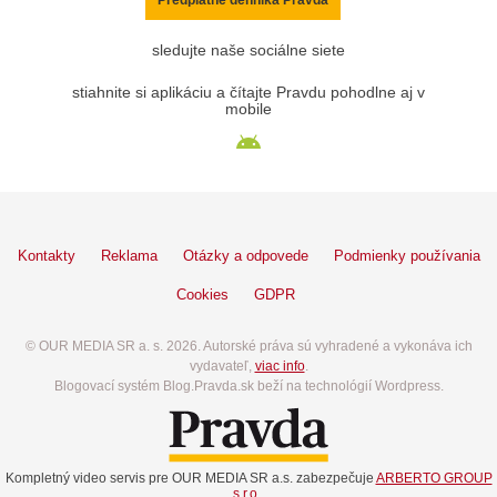
sledujte naše sociálne siete
stiahnite si aplikáciu a čítajte Pravdu pohodlne aj v
mobile
Kontakty
Reklama
Otázky a odpovede
Podmienky používania
Cookies
GDPR
© OUR MEDIA SR a. s. 2026. Autorské práva sú vyhradené a vykonáva ich
vydavateľ,
viac info
.
Blogovací systém Blog.Pravda.sk beží na technológií Wordpress.
Kompletný video servis pre OUR MEDIA SR a.s. zabezpečuje
ARBERTO GROUP
s.r.o.
.