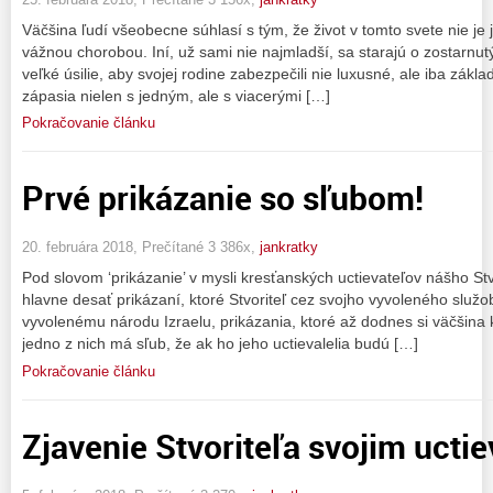
Väčšina ľudí všeobecne súhlasí s tým, že život v tomto svete nie j
vážnou chorobou. Iní, už sami nie najmladší, sa starajú o zostarnu
veľké úsilie, aby svojej rodine zabezpečili nie luxusné, ale iba zákl
zápasia nielen s jedným, ale s viacerými […]
Pokračovanie článku
Prvé prikázanie so sľubom!
20. februára 2018, Prečítané 3 386x,
jankratky
Pod slovom ‘prikázanie’ v mysli kresťanských uctievateľov nášho Stv
hlavne desať prikázaní, ktoré Stvoriteľ cez svojho vyvoleného služo
vyvolenému národu Izraelu, prikázania, ktoré až dodnes si väčšina 
jedno z nich má sľub, že ak ho jeho uctievalelia budú […]
Pokračovanie článku
Zjavenie Stvoriteľa svojim ucti