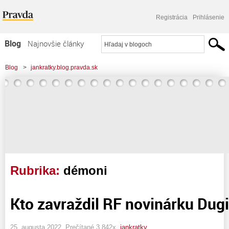
Registrácia
Prihlásenie
Blog
Najnovšie články
Najčítanejšie články
Blog
>
jankratky.blog.pravda.sk
Najkomentovanejšie články
Zoznam blogov
Komerčné blogy
Rubrika:
démoni
Kto zavraždil RF novinárku Dug
25. augusta 2022, Prečítané 3 842x,
jankratky