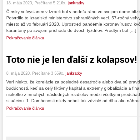
18. mája 2020, Prečítané 5 216x,
jankratky
Čínsky veľvyslanec v Izraeli bol v nedeľu ráno vo svojom dome blízk
Potvrdilo to izraelské ministerstvo zahraničných vecí. 57-ročný veľ
miesto až vo februári 2020. Uprostred pandémie koronavírusov, kvôli
karantény po svojom príchode do dvoch týždňov. Predtým bol […]
Pokračovanie článku
Toto nie je len ďalší z kolapsov!
8. mája 2020, Prečítané 3 559x,
jankratky
Verí niekto, že korelácie za posledné desaťročie alebo dva sú pr
budúcnosti, keď sa celý fiktívny kapitál a extrémy globalizácie a fin
niekoľko z mnohých následných rozdielov medzi všetkými predchád
situáciou: 1. Domácnosti nikdy neboli tak závislé od dlhu ako náhr
Pokračovanie článku