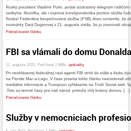
Ruský prezident Vladimir Putin, poslal sústrastný telegram rodičom
vedkyňa, filozofka, ale i vojnová korešpondentka poctivo slúžila ľudu
Ruska! Federálna bezpečnostná služba (FSB) dnes oznámila, že ob
novinárky Darji Duginovej z 21. augusta zistila, že ju zosnovali ukra
Pokračovanie článku
FBI sa vlámali do domu Donald
12. augusta 2022, Prečítané 2 898x,
jankratky
Pri neohlásenej federálnej razii agenti FBI vtrhli do sídla a klubu
na Floride Mar-a-Lago. V čase písania tohto článku neexistovali vôb
mediálne informácie a Trumpovo vyhlásenie na Truth Social sieti. V
‚Toto sú temné časy pre náš národ, pretože môj krásny domov, […]
Pokračovanie článku
Služby v nemocniciach profesi
5. júla 2022, Prečítané 2 488x,
jankratky