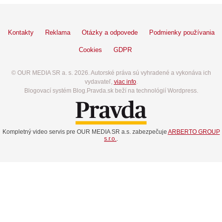
Kontakty
Reklama
Otázky a odpovede
Podmienky používania
Cookies
GDPR
© OUR MEDIA SR a. s. 2026. Autorské práva sú vyhradené a vykonáva ich
vydavateľ,
viac info
.
Blogovací systém Blog.Pravda.sk beží na technológií Wordpress.
Kompletný video servis pre OUR MEDIA SR a.s. zabezpečuje
ARBERTO GROUP
s.r.o.
.