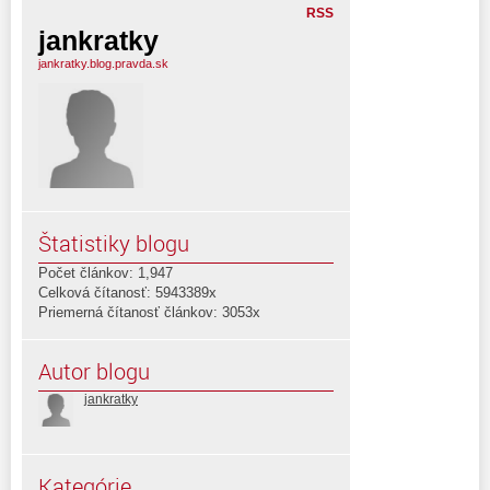
RSS
jankratky
jankratky.blog.pravda.sk
Štatistiky blogu
Počet článkov: 1,947
Celková čítanosť: 5943389x
Priemerná čítanosť článkov: 3053x
Autor blogu
jankratky
Kategórie