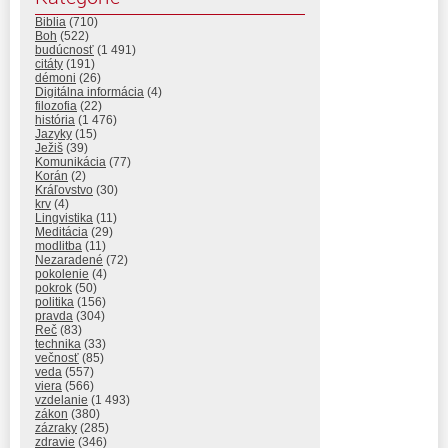
Biblia
(710)
Boh
(522)
budúcnosť
(1 491)
citáty
(191)
démoni
(26)
Digitálna informácia
(4)
filozofia
(22)
história
(1 476)
Jazyky
(15)
Ježiš
(39)
Komunikácia
(77)
Korán
(2)
Kráľovstvo
(30)
krv
(4)
Lingvistika
(11)
Meditácia
(29)
modlitba
(11)
Nezaradené
(72)
pokolenie
(4)
pokrok
(50)
politika
(156)
pravda
(304)
Reč
(83)
technika
(33)
večnosť
(85)
veda
(557)
viera
(566)
vzdelanie
(1 493)
zákon
(380)
zázraky
(285)
zdravie
(346)