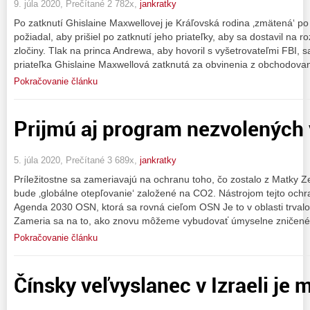
9. júla 2020, Prečítané 2 782x,
jankratky
Po zatknutí Ghislaine Maxwellovej je Kráľovská rodina ‚zmätená‘ po
požiadal, aby prišiel po zatknutí jeho priateľky, aby sa dostavil na 
zločiny. Tlak na princa Andrewa, aby hovoril s vyšetrovateľmi FBI, 
priateľka Ghislaine Maxwellová zatknutá za obvinenia z obchodova
Pokračovanie článku
Prijmú aj program nezvolených 
5. júla 2020, Prečítané 3 689x,
jankratky
Príležitostne sa zameriavajú na ochranu toho, čo zostalo z Matky
bude ‚globálne otepľovanie‘ založené na CO2. Nástrojom tejto ochr
Agenda 2030 OSN, ktorá sa rovná cieľom OSN Je to v oblasti trval
Zameria sa na to, ako znovu môžeme vybudovať úmyselne zničené
Pokračovanie článku
Čínsky veľvyslanec v Izraeli je m