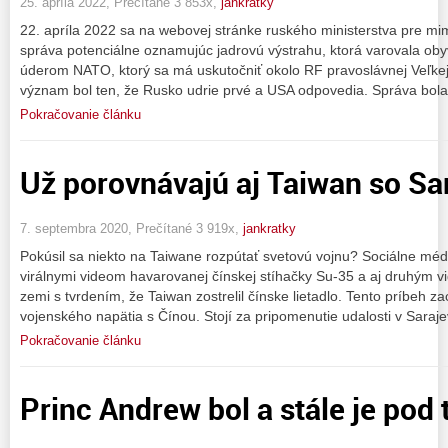
25. apríla 2022, Prečítané 3 853x,
jankratky
22. apríla 2022 sa na webovej stránke ruského ministerstva pre mim
správa potenciálne oznamujúc jadrovú výstrahu, ktorá varovala ob
úderom NATO, ktorý sa má uskutočniť okolo RF pravoslávnej Veľkej n
význam bol ten, že Rusko udrie prvé a USA odpovedia. Správa bol
Pokračovanie článku
Už porovnávajú aj Taiwan so Sa
7. septembra 2020, Prečítané 3 919x,
jankratky
Pokúsil sa niekto na Taiwane rozpútať svetovú vojnu? Sociálne médi
virálnymi videom havarovanej čínskej stíhačky Su-35 a aj druhým 
zemi s tvrdením, že Taiwan zostrelil čínske lietadlo. Tento príbeh zac
vojenského napätia s Čínou. Stojí za pripomenutie udalosti v Saraje
Pokračovanie článku
Princ Andrew bol a stále je pod