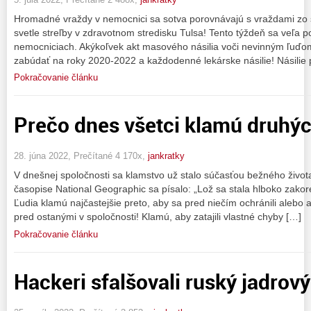
Hromadné vraždy v nemocnici sa sotva porovnávajú s vraždami zo s
svetle streľby v zdravotnom stredisku Tulsa! Tento týždeň sa veľa po
nemocniciach. Akýkoľvek akt masového násilia voči nevinným ľuď
zabúdať na roky 2020-2022 a každodenné lekárske násilie! Násilie
Pokračovanie článku
Prečo dnes všetci klamú druhý
28. júna 2022, Prečítané 4 170x,
jankratky
V dnešnej spoločnosti sa klamstvo už stalo súčasťou bežného život
časopise National Geographic sa písalo: „Lož sa stala hlboko zakor
Ľudia klamú najčastejšie preto, aby sa pred niečím ochránili alebo 
pred ostanými v spoločnosti! Klamú, aby zatajili vlastné chyby […]
Pokračovanie článku
Hackeri sfalšovali ruský jadrový