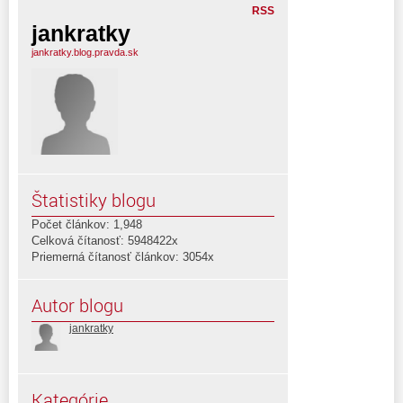
RSS
jankratky
jankratky.blog.pravda.sk
Štatistiky blogu
Počet článkov: 1,948
Celková čítanosť: 5948422x
Priemerná čítanosť článkov: 3054x
Autor blogu
jankratky
Kategórie