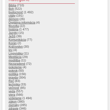
Biblia
(710)
Boh
(522)
budúcnosť
(1 492)
citáty
(191)
démoni
(26)
Digitálna informácia
(4)
filozofia
(22)
história
(1 477)
Jazyky
(15)
Ježiš
(39)
Komunikácia
(77)
Korán
(2)
Kráľovstvo
(30)
krv
(4)
Lingvistika
(11)
Meditácia
(29)
modlitba
(11)
Nezaradené
(72)
pokolenie
(4)
pokrok
(50)
politika
(156)
pravda
(304)
Reč
(83)
technika
(33)
večnosť
(85)
veda
(557)
viera
(566)
vzdelanie
(1 494)
zákon
(380)
zázraky
(285)
zdravie
(346)