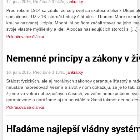
12. júna 2016, Prečítané 3 942x,
jankratky
Pred rokom 1914 sa zdalo, že celý svet sa skutočne blíži k Utópií al
spoločnosti! Už v 16. storočí britský štátnik sir Thomas More rozpr
krajiny nazvanej Utópia. Mnohí iní po ňom začali stavať na jeho imag
svoje vlastné myšlienky a idei. A počas nasledujúcich storočí si […]
Pokračovanie článku
Nemenné princípy a zákony v ži
10. júna 2016, Prečítané 3 134x,
jankratky
Stálosť fyzických, ale aj morálnych zákonov garantuje šťastný a rad
neustále napredovať! Vesmír a život v ňom dokazujú, že je to tak, 
žijeme vo veľmi nebezpečných časoch, vo veľmi nebezpečnom systé
garantované a narážame aj na neustále ťažkosti takmer denno-den
Pokračovanie článku
Hľadáme najlepší vládny systé