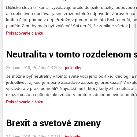
Biblické slová o ´konci´ vyvolávajú určité dôležité otázky, odpoved
ale definitívne dostávať jasne zrozumiteľné odpovede. Zároveň nás 
kníh a čítať priamo z nej. Pretože v prvom rade táto Kniha neučí, n
planéta Zem by mala byť zničená! Ani neučí, že zanikne všetok […]
Pokračovanie článku
Neutralita v tomto rozdelenom 
25. júna 2016, Prečítané 3 205x,
jankratky
Je možné byť neutrálny v tomto svete voči jeho politike, ideológii a
jednotlivec, aj keď je mocne zásadovo založený, preukázal? V skut
vpravde a v praxi pomohli? Najväčší muž, ktorý kedy žil to dokázal 
ukázal cestu a spôsob, ako zostať v tomto rozdelenom svete neutrál
Pokračovanie článku
Brexit a svetové zmeny
24. júna 2016, Prečítané 3 271x,
jankratky