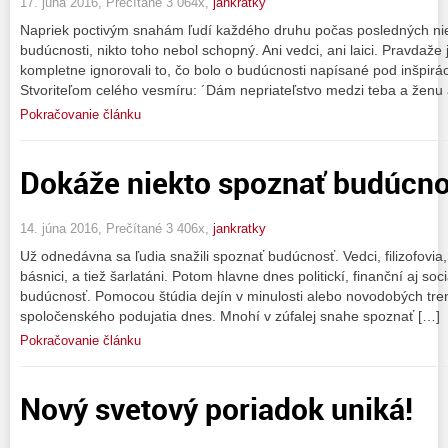
17. júna 2016, Prečítané 3 064x,
jankratky
Napriek poctivým snahám ľudí každého druhu počas posledných niek
budúcnosti, nikto toho nebol schopný. Ani vedci, ani laici. Pravdaže
kompletne ignorovali to, čo bolo o budúcnosti napísané pod inšpi
Stvoriteľom celého vesmíru: ´Dám nepriateľstvo medzi teba a ženu 
Pokračovanie článku
Dokáže niekto spoznať budúcno
14. júna 2016, Prečítané 3 406x,
jankratky
Už odnedávna sa ľudia snažili spoznať budúcnosť. Vedci, filizofovia, 
básnici, a tiež šarlatáni. Potom hlavne dnes politickí, finanční aj soc
budúcnosť. Pomocou štúdia dejín v minulosti alebo novodobých tre
spoločenského podujatia dnes. Mnohí v zúfalej snahe spoznať […]
Pokračovanie článku
Nový svetový poriadok uniká!