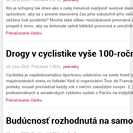
Kto je schopný tak dnes ako v celej minulosti ovplyvniť svetové d
spôsobom, aby sa v presne stanovený čas plne uskutočnil jeho večn
väčšina ľudí povšimla? Mnohé také vôbec neočakávané prevratné 
prispeli k tomu, aby sa dokonale splnili biblické proroctvá a umožni
Pokračovanie článku
Drogy v cyclistike vyše 100-roč
18. júna 2016, Prečítané 3 801x,
jankratky
Cyclistika je najsledovanejšou športovou udalosťou na svete hneď 
majstrovstvách sveta vo futbale! Keď si organizátori Tour de France
preteky, museli prichádzať každý rok s niečím zakaždým novým. 1. 
profesionálnych a amatérskych cyklistov vydalo z Paríža na trojtýž
Pokračovanie článku
Budúcnosť rozhodnutá na samo