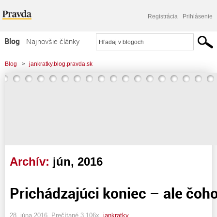
Registrácia
Prihlásenie
Blog
Najnovšie články
Najčítanejšie články
Blog
>
jankratky.blog.pravda.sk
Najkomentovanejšie články
Zoznam blogov
Komerčné blogy
Archív:
jún, 2016
Prichádzajúci koniec – ale čoh
28. júna 2016, Prečítané 3 106x,
jankratky