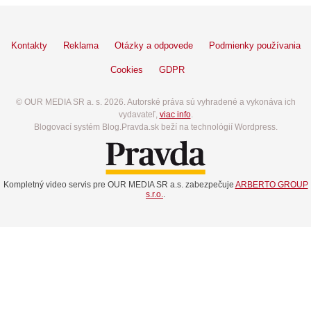
Kontakty
Reklama
Otázky a odpovede
Podmienky používania
Cookies
GDPR
© OUR MEDIA SR a. s. 2026. Autorské práva sú vyhradené a vykonáva ich
vydavateľ,
viac info
.
Blogovací systém Blog.Pravda.sk beží na technológií Wordpress.
Kompletný video servis pre OUR MEDIA SR a.s. zabezpečuje
ARBERTO GROUP
s.r.o.
.