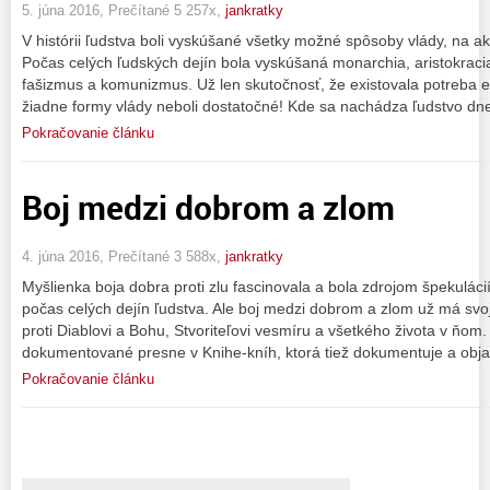
5. júna 2016, Prečítané 5 257x,
jankratky
V histórii ľudstva boli vyskúšané všetky možné spôsoby vlády, na 
Počas celých ľudských dejín bola vyskúšaná monarchia, aristokraci
fašizmus a komunizmus. Už len skutočnosť, že existovala potreba 
žiadne formy vlády neboli dostatočné! Kde sa nachádza ľudstvo dn
Pokračovanie článku
Boj medzi dobrom a zlom
4. júna 2016, Prečítané 3 588x,
jankratky
Myšlienka boja dobra proti zlu fascinovala a bola zdrojom špekulácií
počas celých dejín ľudstva. Ale boj medzi dobrom a zlom už má svojh
proti Diablovi a Bohu, Stvoriteľovi vesmíru a všetkého života v ňom.
dokumentované presne v Knihe-kníh, ktorá tiež dokumentuje a obja
Pokračovanie článku