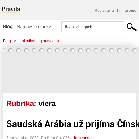
Registrácia
Prihlásenie
Blog
Najnovšie články
Najčítanejšie články
Blog
>
jankratky.blog.pravda.sk
Najkomentovanejšie články
Zoznam blogov
Komerčné blogy
Rubrika:
viera
Saudská Arábia už prijíma Číns
5. novembra 2022, Prečítané 4 026x,
jankratky