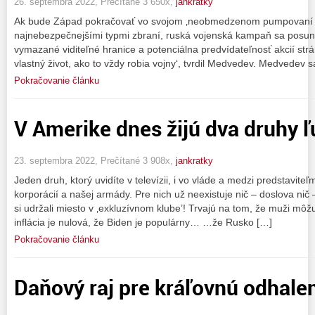
26. septembra 2022, Prečítané 3 650x,
jankratky
Ak bude Západ pokračovať vo svojom ‚neobmedzenom pumpovaní 
najnebezpečnejšími typmi zbraní, ruská vojenská kampaň sa posuni
vymazané viditeľné hranice a potenciálna predvídateľnosť akcií strán
vlastný život, ako to vždy robia vojny‘, tvrdil Medvedev. Medvedev 
Pokračovanie článku
V Amerike dnes žijú dva druhy ľ
23. septembra 2022, Prečítané 3 908x,
jankratky
Jeden druh, ktorý uvidíte v televízii, i vo vláde a medzi predstaviteľ
korporácií a našej armády. Pre nich už neexistuje nič – doslova nič
si udržali miesto v ‚exkluzívnom klube’! Trvajú na tom, že muži môž
inflácia je nulová, že Biden je populárny… …že Rusko […]
Pokračovanie článku
Daňový raj pre kráľovnú odhale