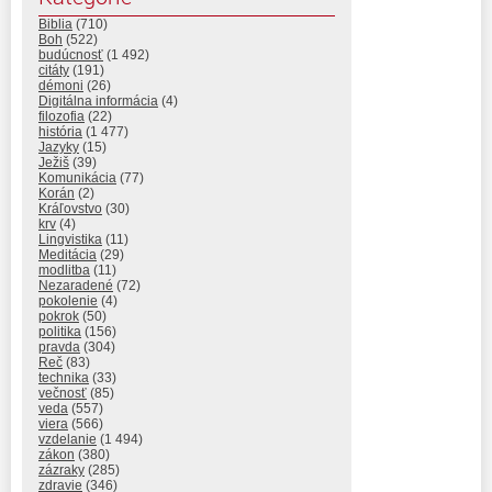
Biblia
(710)
Boh
(522)
budúcnosť
(1 492)
citáty
(191)
démoni
(26)
Digitálna informácia
(4)
filozofia
(22)
história
(1 477)
Jazyky
(15)
Ježiš
(39)
Komunikácia
(77)
Korán
(2)
Kráľovstvo
(30)
krv
(4)
Lingvistika
(11)
Meditácia
(29)
modlitba
(11)
Nezaradené
(72)
pokolenie
(4)
pokrok
(50)
politika
(156)
pravda
(304)
Reč
(83)
technika
(33)
večnosť
(85)
veda
(557)
viera
(566)
vzdelanie
(1 494)
zákon
(380)
zázraky
(285)
zdravie
(346)