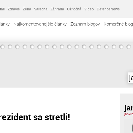
tail
Zdravie
Žena
Varecha
Záhrada
Užitočná
Video
DefenceNews
lánky
Najkomentovanejšie články
Zoznam blogov
Komerčné blog
j
ja
ezident sa stretli!
jankr