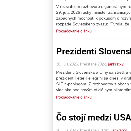
V rozsiahlom rozhovore s generálnym ri
29. júla 2026 ruský minister zahraničný
západných mocností k pokusom o rozvrat
rozpade Sovietskeho zväzu: “Tvrdia, že
Pokračovanie článku
Prezidenti Slovensk
30. júla 2026, Prečítané 702x,
jankratky
Prezidenti Slovenska a Číny sa stretli a
prezident Peter Pellegrini sa dnes, v dru
Si Ťin-pchingom. Z rozhovorov z oboch st
viac ako hodinovým oficiálnym bilaterál
Pokračovanie článku
Čo stojí medzi USA
28. júla 2026, Prečítané 1 374x,
jankratky