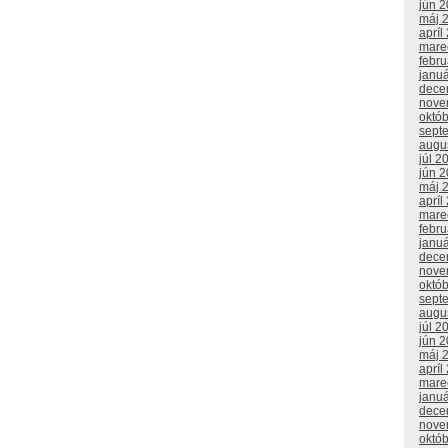
jún 
máj 
apríl
mare
febr
janu
dece
nove
októ
sept
augu
júl 2
jún 
máj 
apríl
mare
febr
janu
dece
nove
októ
sept
augu
júl 2
jún 
máj 
apríl
mare
janu
dece
nove
októ