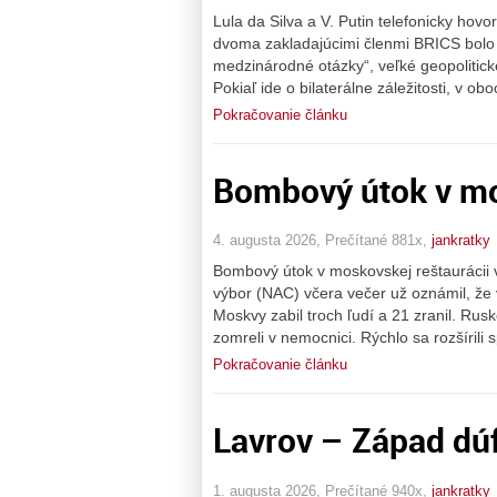
Lula da Silva a V. Putin telefonicky hovo
dvoma zakladajúcimi členmi BRICS bolo p
medzinárodné otázky“, veľké geopolitické
Pokiaľ ide o bilaterálne záležitosti, v 
Pokračovanie článku
Bombový útok v mo
4. augusta 2026, Prečítané 881x,
jankratky
Bombový útok v moskovskej reštaurácii v
výbor (NAC) včera večer už oznámil, že
Moskvy zabil troch ľudí a 21 zranil. Ru
zomreli v nemocnici. Rýchlo sa rozšírili s
Pokračovanie článku
Lavrov – Západ dúf
1. augusta 2026, Prečítané 940x,
jankratky