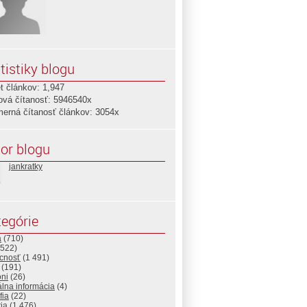
tistiky blogu
t článkov: 1,947
ová čítanosť: 5946540x
merná čítanosť článkov: 3054x
or blogu
jankratky
egórie
a
(710)
522)
cnosť
(1 491)
(191)
ni
(26)
álna informácia
(4)
fia
(22)
ria
(1 476)