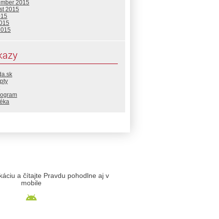
ember 2015
st 2015
015
2015
2015
kazy
da.sk
pty
rogram
téka
likáciu a čítajte Pravdu pohodlne aj v
mobile