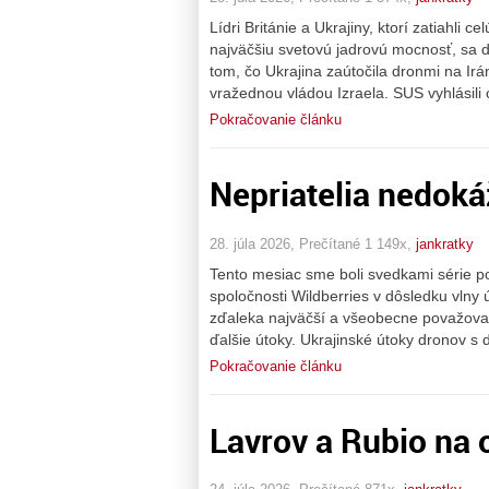
Lídri Británie a Ukrajiny, ktorí zatiahli 
najväčšiu svetovú jadrovú mocnosť, sa 
tom, čo Ukrajina zaútočila dronmi na Ir
vražednou vládou Izraela. SUS vyhlásili 
Pokračovanie článku
Nepriatelia nedoká
28. júla 2026, Prečítané 1 149x,
jankratky
Tento mesiac sme boli svedkami série po
spoločnosti Wildberries v dôsledku vlny 
zďaleka najväčší a všeobecne považova
ďalšie útoky. Ukrajinské útoky dronov s 
Pokračovanie článku
Lavrov a Rubio na 