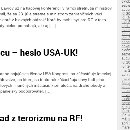
októ
sept
Lavrov už na tlačovej konferencii v rámci stretnutia ministrov
augu
júl 2
l, že sa 23. júla stretne s ministrom zahraničných vecí
jún 
ktoré z hlavných otázok! Koré by mohli byť pre RF. v tejto
máj 
áty nielen pomáhajú, ale aj […]
apríl
mare
febr
janu
dece
nove
cu – heslo USA-UK!
októ
sept
augu
júl 2
jún 
máj 
ranne bojujúcich členov USA Kongresu sa zúčastňuje leteckej
apríl
mare
ovstve, na ktorej sa tento rok zúčastňujú davy ľudí plne
febr
vých finančných inštitúcií, ktorí útočia na drahé obedy a
janu
španielsky podporovateľ. […]
dece
nove
októ
sept
augu
júl 2
ad z terorizmu na RF!
jún 
máj 
apríl
mare