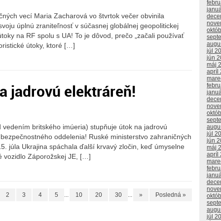
febr
janu
ných vecí Maria Zacharová vo štvrtok večer obvinila
dece
nove
oju úplnú zraniteľnosť v súčasnej globálnej geopolitickej
októ
é útoky na RF spolu s UA! To je dôvod, prečo „začali používať
sept
augu
ristické útoky, ktoré […]
júl 2
jún 
máj 
apríl
mare
a jadrovú elektráreň!
febr
janu
dece
nove
októ
sept
 vedením britského imúeria) stupňuje útok na jadrovú
augu
júl 2
fa bezpečnostného oddelenia! Ruské ministerstvo zahraničných
jún 
15. júla Ukrajina spáchala ďalší krvavý zločin, keď úmyselne
máj 
apríl
é vozidlo Záporožskej JE, […]
mare
febr
janu
dece
nove
2
3
4
5
...
10
20
30
...
»
Posledná »
októ
sept
augu
júl 2