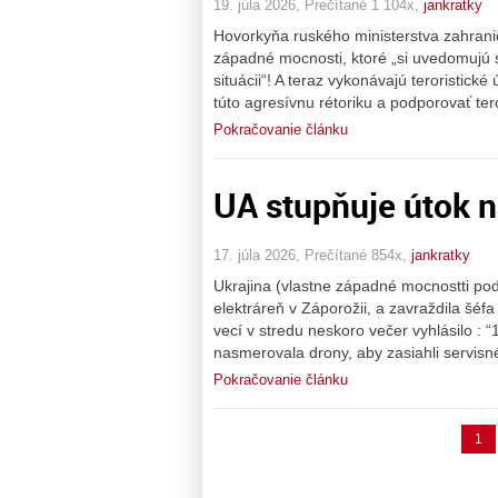
19. júla 2026, Prečítané 1 104x,
jankratky
Hovorkyňa ruského ministerstva zahranič
západné mocnosti, ktoré „si uvedomujú sv
situácii“! A teraz vykonávajú teroristick
túto agresívnu rétoriku a podporovať tero
Pokračovanie článku
UA stupňuje útok n
17. júla 2026, Prečítané 854x,
jankratky
Ukrajina (vlastne západné mocnostti pod
elektráreň v Záporožii, a zavraždila šé
vecí v stredu neskoro večer vyhlásilo : “
nasmerovala drony, aby zasiahli servisn
Pokračovanie článku
1