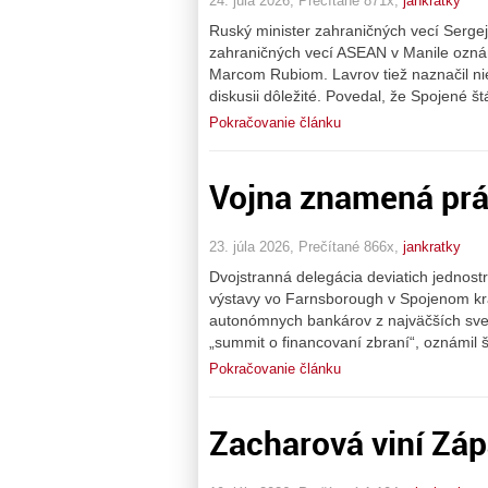
24. júla 2026, Prečítané 871x,
jankratky
Ruský minister zahraničných vecí Sergej 
zahraničných vecí ASEAN v Manile oznámi
Marcom Rubiom. Lavrov tiež naznačil nie
diskusii dôležité. Povedal, že Spojené št
Pokračovanie článku
Vojna znamená prá
23. júla 2026, Prečítané 866x,
jankratky
Dvojstranná delegácia deviatich jednost
výstavy vo Farnsborough v Spojenom kráľ
autonómnych bankárov z najväčších sveto
„summit o financovaní zbraní“, oznámil 
Pokračovanie článku
Zacharová viní Záp