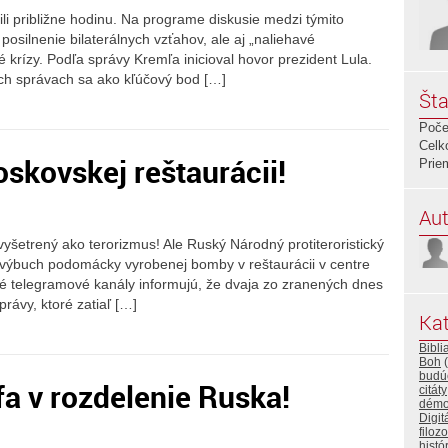
rili približne hodinu. Na programe diskusie medzi týmito
osilnenie bilaterálnych vzťahov, ale aj „naliehavé
 krízy. Podľa správy Kremľa inicioval hovor prezident Lula.
oboch správach sa ako kľúčový bod […]
Šta
Poče
Celk
skovskej reštaurácii!
Prie
Aut
yšetrený ako terorizmus! Ale Ruský Národný protiteroristický
 výbuch podomácky vyrobenej bomby v reštaurácii v centre
ské telegramové kanály informujú, že dvaja zo zranených dnes
právy, ktoré zatiaľ […]
Kat
Bibli
Boh
(
budú
a v rozdelenie Ruska!
citáty
démo
Digit
filozo
histó