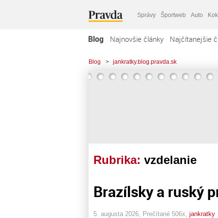
Správy
Športweb
Auto
Kok
Blog
Najnovšie články
Najčítanejšie č
Blog
>
jankratky.blog.pravda.sk
Rubrika:
vzdelanie
Brazílsky a ruský pr
5. augusta 2026, Prečítané 506x,
jankratky