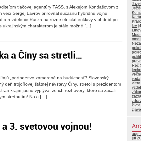
Jazy
aditeľom tlačovej agentúry TASS, s Alexejom Kondašovom z
Ježiš
Komu
ch vecí Sergej Lavrov prirovnal súčasnú hybridnú vojnu
Korá
 a rozdelenie Ruska na rôzne etnické enklávy v období po
Kráľo
 s ukrajinským charakterom je stále možné […]
krv
(4
Lingv
Medi
modl
Neza
poko
a a Číny sa stretli…
pokr
polit
prav
Reč
(
techn
večn
 vítajú „partnerstvo zamerané na budúcnosť“! Slovenský
veda
viera
hý deň trojdňovej štátnej návštevy Číny, stretol s prezidentom
vzde
rán krajín jasne vyplýva, že ich rozhovory, ktoré sa začali
záko
zázr
nym stretnutím! No a […]
zdrav
život
zjave
 a 3. svetovou vojnou!
Arc
augu
júl 2