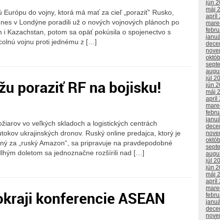
jún 
máj 
celú Európu do vojny, ktorá má mať za cieľ „poraziť“ Rusko,
apríl
dnes v Londýne poradili už o nových vojnových plánoch po
mare
febr
án i Kazachstan, potom sa opäť pokúsila o spojenectvo s
janu
colnú vojnu proti jednému z […]
dece
nove
októ
sept
augu
júl 2
žu poraziť RF na bojisku!
jún 
máj 
apríl
mare
febr
janu
žiarov vo veľkých skladoch a logistických centrách
dece
útokov ukrajinských dronov. Ruský online predajca, ktorý je
nove
októ
ný za „ruský Amazon“, sa pripravuje na pravdepodobné
sept
dlhým doletom sa jednoznačne rozšírili nad […]
augu
júl 2
jún 
máj 
apríl
mare
okraji konferencie ASEAN
febr
janu
dece
nove