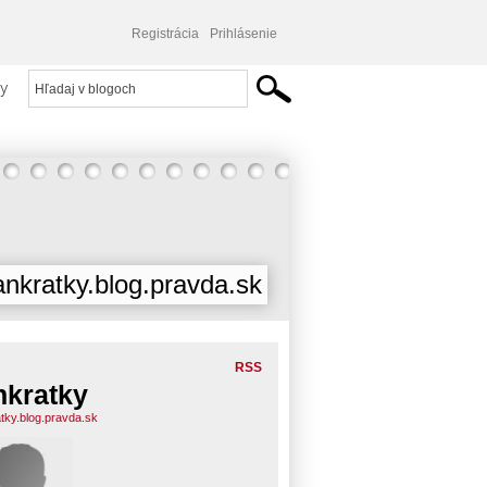
Registrácia
Prihlásenie
y
ankratky.blog.pravda.sk
RSS
nkratky
atky.blog.pravda.sk