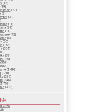
ky
(15)
(39)
nikácia
(77)
n
(2)
vstvo
(30)
)
istika
(11)
tácia
(29)
itba
(11)
radené
(72)
lenie
(4)
ok
(50)
ika
(156)
da
(304)
83)
ika
(33)
osť
(85)
(557)
(566)
lanie
(1 493)
n
(380)
aky
(285)
ie
(346)
(1 703)
nie
(388)
hív
st 2026
026