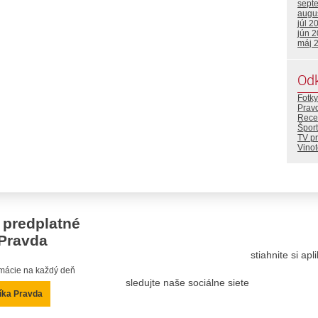
sept
augu
júl 2
jún 
máj 
Od
Fotky
Prav
Rece
Šport
TV p
Vino
 predplatné
Pravda
stiahnite si ap
ormácie na každý deň
sledujte naše sociálne siete
íka Pravda