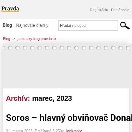
Registrácia
Prihlásenie
Blog
Najnovšie články
Najčítanejšie články
Blog
>
jankratky.blog.pravda.sk
Najkomentovanejšie články
Zoznam blogov
Komerčné blogy
Archív:
marec, 2023
Soros – hlavný obviňovač Dona
31. marca 2023, Prečítané 3 259x,
jankratky