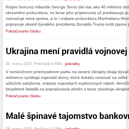
Krajne ľavicový miliardár George Soros dal viac ako 40 miliónov d
okresného prokurátora, no teraz jeho príjemcovia už predstavujú pr
naznačuje nová správa, a to i vrátane prokurátora Manhattanu Alvi
pripravuje obviniť bývalého prezidenta Donalda Trump kvôli zjavne p
Pokračovanie článku
Ukrajina mení pravidlá vojnovej 
30. marca 2023, Prečítané 4 938x,
jankratky
V nenáročnom priemyselnom parku na severe Ukrajiny dvaja bývalí 
inžinierov vyrábajú vojenské drony, ktoré dokážu cestovať na veľké 
užitočné zaťaženia, vrátane vojenských explozívnych náloží. AeroDr
bezpilotné lietadlá na poprašovanie plodín a teraz zásobuje ukrajin
Pokračovanie článku
Malé špinavé tajomstvo bankovn
28. marca 2023, Prečítané 3 998x,
jankratky