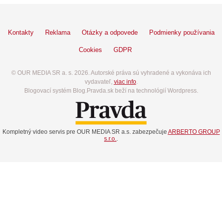
Kontakty
Reklama
Otázky a odpovede
Podmienky používania
Cookies
GDPR
© OUR MEDIA SR a. s. 2026. Autorské práva sú vyhradené a vykonáva ich
vydavateľ,
viac info
.
Blogovací systém Blog.Pravda.sk beží na technológií Wordpress.
Kompletný video servis pre OUR MEDIA SR a.s. zabezpečuje
ARBERTO GROUP
s.r.o.
.