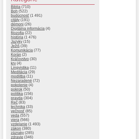
Biblia
(710)
Boh
(522)
budúcnosť
(1 491)
citáty
(191)
démoni
(26)
Digitálna informácia
(4)
filozofia
(22)
história
(1 476)
Jazyky
(15)
Ježiš
(39)
Komunikácia
(77)
Korán
(2)
Kráľovstvo
(30)
krv
(4)
Lingvistika
(11)
Meditácia
(29)
modlitba
(11)
Nezaradené
(72)
pokolenie
(4)
pokrok
(50)
politika
(156)
pravda
(304)
Reč
(83)
technika
(33)
večnosť
(85)
veda
(557)
viera
(566)
vzdelanie
(1 493)
zákon
(380)
zázraky
(285)
zdravie
(346)