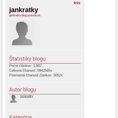
RSS
jankratky
jankratky.blog.pravda.sk
Štatistiky blogu
Počet článkov: 1,947
Celková čítanosť: 5942565x
Priemerná čítanosť článkov: 3052x
Autor blogu
jankratky
Kategórie