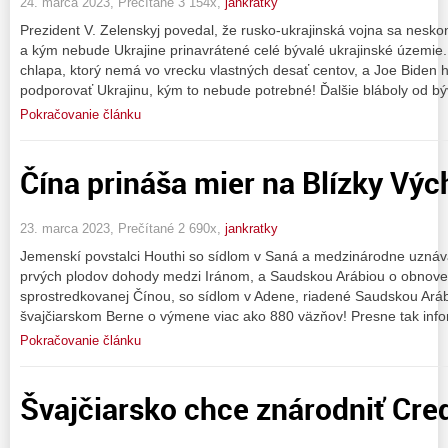
24. marca 2023, Prečítané 3 154x,
jankratky
Prezident V. Zelenskyj povedal, že rusko-ukrajinská vojna sa nesk
a kým nebude Ukrajine prinavrátené celé bývalé ukrajinské územie. 
chlapa, ktorý nemá vo vrecku vlastných desať centov, a Joe Biden 
podporovať Ukrajinu, kým to nebude potrebné! Ďalšie bláboly od b
Pokračovanie článku
Čína prináša mier na Blízky Výc
23. marca 2023, Prečítané 2 690x,
jankratky
Jemenskí povstalci Houthi so sídlom v Saná a medzinárodne uznáv
prvých plodov dohody medzi Iránom, a Saudskou Arábiou o obnoven
sprostredkovanej Čínou, so sídlom v Adene, riadené Saudskou Aráb
švajčiarskom Berne o výmene viac ako 880 väzňov! Presne tak info
Pokračovanie článku
Švajčiarsko chce znárodniť Cred