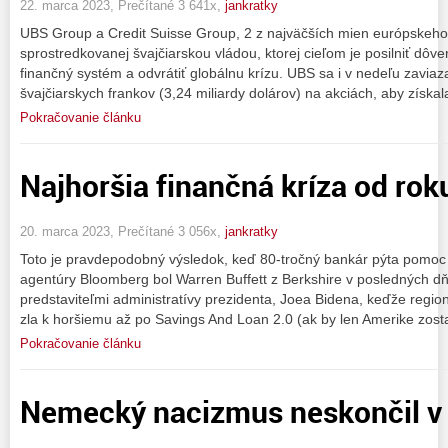
22. marca 2023, Prečítané 3 641x,
jankratky
UBS Group a Credit Suisse Group, 2 z najväčších mien európskeho 
sprostredkovanej švajčiarskou vládou, ktorej cieľom je posilniť dôve
finančný systém a odvrátiť globálnu krízu. UBS sa i v nedeľu zaviazal
švajčiarskych frankov (3,24 miliardy dolárov) na akciách, aby získal
Pokračovanie článku
Najhoršia finančná kríza od rok
20. marca 2023, Prečítané 3 056x,
jankratky
Toto je pravdepodobný výsledok, keď 80-tročný bankár pýta pomoc 
agentúry Bloomberg bol Warren Buffett z Berkshire v posledných d
predstaviteľmi administratívy prezidenta, Joea Bidena, keďže regi
zla k horšiemu až po Savings And Loan 2.0 (ak by len Amerike zosta
Pokračovanie článku
Nemecký nacizmus neskončil v