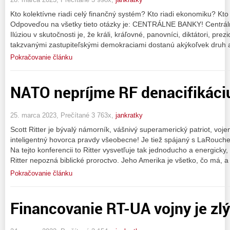
Kto kolektívne riadi celý finančný systém? Kto riadi ekonomiku? Kto 
Odpoveďou na všetky tieto otázky je: CENTRÁLNE BANKY! Centrálne
Ilúziou v skutočnosti je, že králi, kráľovné, panovníci, diktátori, prez
takzvanými zastupiteľskými demokraciami dostanú akýkoľvek druh a
Pokračovanie článku
NATO nepríjme RF denacifikáciu
25. marca 2023, Prečítané 3 763x,
jankratky
Scott Ritter je bývalý námorník, vášnivý superamerický patriot, vojen
inteligentný hovorca pravdy všeobecne! Je tiež spájaný s LaRouc
Na tejto konferencii to Ritter vysvetľuje tak jednoducho a energicky
Ritter nepozná biblické proroctvo. Jeho Amerika je všetko, čo má, a
Pokračovanie článku
Financovanie RT-UA vojny je zl