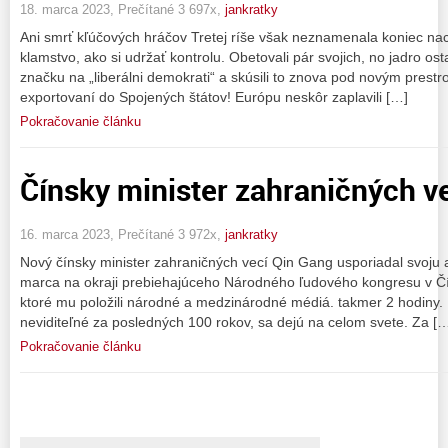
18. marca 2023, Prečítané 3 697x,
jankratky
Ani smrť kľúčových hráčov Tretej ríše však neznamenala koniec nac
klamstvo, ako si udržať kontrolu. Obetovali pár svojich, no jadro ost
značku na „liberálni demokrati“ a skúsili to znova pod novým prestroj
exportovaní do Spojených štátov! Európu neskôr zaplavili […]
Pokračovanie článku
Čínsky minister zahraničných ve
16. marca 2023, Prečítané 3 972x,
jankratky
Nový čínsky minister zahraničných vecí Qin Gang usporiadal svoju a
marca na okraji prebiehajúceho Národného ľudového kongresu v Čí
ktoré mu položili národné a medzinárodné médiá. takmer 2 hodiny. 
neviditeľné za posledných 100 rokov, sa dejú na celom svete. Za [
Pokračovanie článku