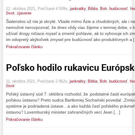
12. októbra 2021, Prečítané 4 509x,
jankratky
,
Biblia
,
Boh
,
budúcnosť
,
his
život
,
zjavenie
Šialenstvo už nie je skryté. Všade mimo Ázie a chudobných, ale i nei
nemožné nerozpoznať, že dnes vždy viac žijeme v temnej dobe, v k
užívať drogy ničiace myseľ a zmeniť pohlavie, ak to vyhovuje ich z
im odopretý akýkoľvek zmysel pre budúcnosť ako produktívnych a 
Pokračovanie článku
Poľsko hodilo rukavicu Európske
11. októbra 2021, Prečítané 2 962x,
jankratky
,
Biblia
,
Boh
,
budúcnosť
,
his
život
Poľský ústavný súd 7. októbra rozhodol, že ‚podstatné časti európs
poľskou ústavou’! Preto sudca Bartłomiej Sochański povedal: ‚Zm
systéme je podriadená ústave…a ako každá časť poľského právneh
ústavou’! Luxemburský minister zahraničných vecí Jean […]
Pokračovanie článku