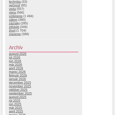
technika
(33)
večnosť
(85)
veda
(557)
viera
(566)
vzdelanie
(1 494)
zákon
(380)
zázraky
(285)
zdravie
(346)
život
(1 704)
zjavenie
(388)
Archív
august 2026
júl 2026
jún 2026
máj 2026
apríl 2026
marec 2026
február 2026
január 2026
december 2025
november 2025
október 2025
september 2025
august 2025
júl 2025
jún 2025
máj 2025
apríl 2025