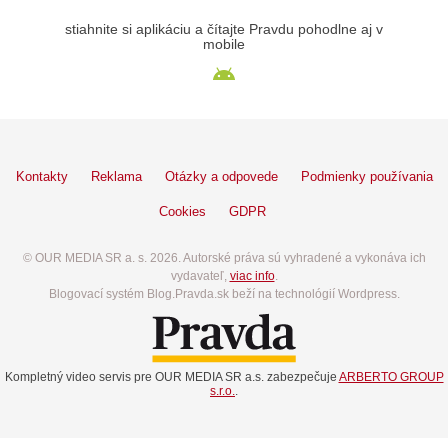
stiahnite si aplikáciu a čítajte Pravdu pohodlne aj v
mobile
Kontakty
Reklama
Otázky a odpovede
Podmienky používania
Cookies
GDPR
© OUR MEDIA SR a. s. 2026. Autorské práva sú vyhradené a vykonáva ich
vydavateľ,
viac info
.
Blogovací systém Blog.Pravda.sk beží na technológií Wordpress.
Kompletný video servis pre OUR MEDIA SR a.s. zabezpečuje
ARBERTO GROUP
s.r.o.
.