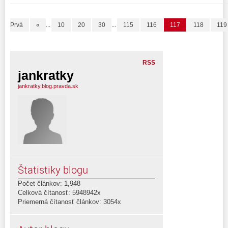
Prvá
«
...
10
20
30
...
115
116
117
118
119
RSS
jankratky
jankratky.blog.pravda.sk
Štatistiky blogu
Počet článkov: 1,948
Celková čítanosť: 5948942x
Priemerná čítanosť článkov: 3054x