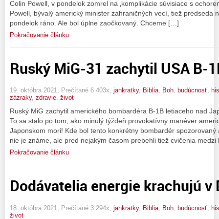
Colin Powell, v pondelok zomrel na ‚komplikácie súvisiace s ochore
Powell, bývalý americký minister zahraničných vecí, tiež predseda 
pondelok ráno. Ale bol úplne zaočkovaný. Chceme […]
Pokračovanie článku
Ruský MiG-31 zachytil USA B-1
19. októbra 2021, Prečítané 6 403x,
jankratky
,
Biblia
,
Boh
,
budúcnosť
,
his
zázraky
,
zdravie
,
život
Ruský MiG zachytil amerického bombardéra B-1B letiaceho nad J
To sa stalo po tom, ako minulý týždeň provokatívny manéver ameri
Japonskom mori! Kde bol tento konkrétny bombardér spozorovaný 
nie je známe, ale pred nejakým časom prebehli tiež cvičenia medz
Pokračovanie článku
Dodávatelia energie krachujú v 
18. októbra 2021, Prečítané 3 294x,
jankratky
,
Biblia
,
Boh
,
budúcnosť
,
his
život