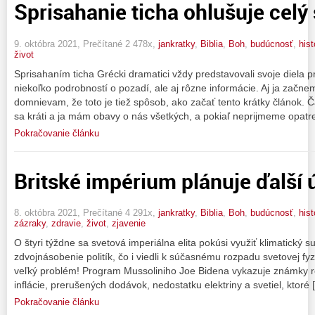
Sprisahanie ticha ohlušuje celý 
9. októbra 2021, Prečítané 2 478x,
jankratky
,
Biblia
,
Boh
,
budúcnosť
,
hist
život
Sprisahaním ticha Grécki dramatici vždy predstavovali svoje diela p
niekoľko podrobností o pozadí, ale aj rôzne informácie. Aj ja začn
domnievam, že toto je tiež spôsob, ako začať tento krátky článok. Ča
sa kráti a ja mám obavy o nás všetkých, a pokiaľ neprijmeme opatre
Pokračovanie článku
Britské impérium plánuje ďalší 
8. októbra 2021, Prečítané 4 291x,
jankratky
,
Biblia
,
Boh
,
budúcnosť
,
hist
zázraky
,
zdravie
,
život
,
zjavenie
O štyri týždne sa svetová imperiálna elita pokúsi využiť klimatick
zdvojnásobenie politík, čo i viedli k súčasnému rozpadu svetovej f
veľký problém! Program Mussoliniho Joe Bidena vykazuje známky ro
inflácie, prerušených dodávok, nedostatku elektriny a svetiel, ktoré 
Pokračovanie článku