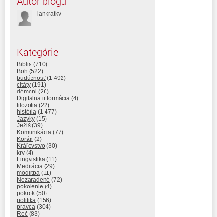
Autor blogu
jankratky
Kategórie
Biblia
(710)
Boh
(522)
budúcnosť
(1 492)
citáty
(191)
démoni
(26)
Digitálna informácia
(4)
filozofia
(22)
história
(1 477)
Jazyky
(15)
Ježiš
(39)
Komunikácia
(77)
Korán
(2)
Kráľovstvo
(30)
krv
(4)
Lingvistika
(11)
Meditácia
(29)
modlitba
(11)
Nezaradené
(72)
pokolenie
(4)
pokrok
(50)
politika
(156)
pravda
(304)
Reč
(83)