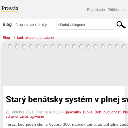
Registrácia
Prihlásenie
Blog
Najnovšie články
Najčítanejšie články
Blog
>
jankratky.blog.pravda.sk
Najkomentovanejšie články
Zoznam blogov
Komerčné blogy
Starý benátsky systém v plnej sv
21. októbra 2021, Prečítané 3 117x,
jankratky
,
Biblia
,
Boh
,
budúcnosť
,
his
zdravie
,
život
,
zjavenie
Teraz, keď jeden člen z Výboru 300, napriek tomu, že bol ‚plne zao