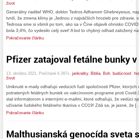
život
Generálny riaditeľ WHO, doktor Tedros Adhanom Ghebreyesus, napo
tvrdí, že zmena klímy je ‚Jednou z najväčších hrozieb pre zdravie, s
Tedrosa sme si všimli po tom, ako sa v Číne objavili ohnisko COVID
bola 3,4%, čo vydesilo celý svet! A bol to chybný odhad založený na
Pokračovanie článku
Pfizer zatajoval fetálne bunky 
13. októbra 2021, Prečítané 6 287x,
jankratky
,
Biblia
,
Boh
,
budúcnosť
,
his
život
Uniknuté e-maily odhaľujú vedúcich ľudí spoločnosti Pfizer, ktorých
potratených fetálnych buniek vo vakcínovom programe proti Covid-
stal informátorom s internými e-mailmi, ktoré odhaľujú, že vedúci s
užívanie ľudského fetálneho tkaniva v CO19! Zdá sa, je jasné, že [
Pokračovanie článku
Malthusianská genocída sveta s