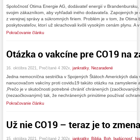
Spoločnosť Otima Energie AG, dodávateľ energií v Brandenbursku, 
svojim zákazníkom, aby vyhľadali iného dodavateľa. Zapojených je
z verejnej správy a súkromných firiem. Problém je v tom, že Otima 
poskytovateľov, ktorí už skrachovali kvôli vysokým cenám plynu. A v
Pokračovanie článku
Otázka o vakcíne pre CO19 na z
16. októbra 2021, Prečítané 4 392x,
jankratky
,
Nezaradené
Jedna nemocníčna sestrička v Spojených Štátoch Amerických dala
nanucovačom vakcíny proti covidu19 takúto otázku na zamyslenie a
‚Prečo je v skutočnosti potrebné chrániť chránených (zaočkovanýc
(nezaočkovanými) tak, že nechránených prinútime používať ochranu
Pokračovanie článku
Už nie CO19 – teraz je to zmena
15. októbra 2021, Prečítané 2 302x,
jankratky
,
Biblia
,
Boh
,
budúcnosť
,
his