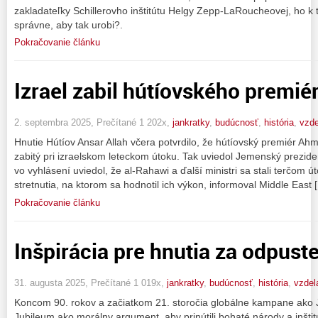
zakladateľky Schillerovho inštitútu Helgy Zepp-LaRoucheovej, ho k 
správne, aby tak urobi?.
Pokračovanie článku
Izrael zabil hútíovského premié
2. septembra 2025, Prečítané 1 202x,
jankratky
,
budúcnosť
,
história
,
vzde
Hnutie Hútíov Ansar Allah včera potvrdilo, že hútíovský premiér Ah
zabitý pri izraelskom leteckom útoku. Tak uviedol Jemenský prezid
vo vyhlásení uviedol, že al-Rahawi a ďalší ministri sa stali terčom
stretnutia, na ktorom sa hodnotil ich výkon, informoval Middle East 
Pokračovanie článku
Inšpirácia pre hnutia za odpust
31. augusta 2025, Prečítané 1 019x,
jankratky
,
budúcnosť
,
história
,
vzdel
Koncom 90. rokov a začiatkom 21. storočia globálne kampane ako J
Jubileum ako morálny argument, aby prinútili bohaté národy a inštit