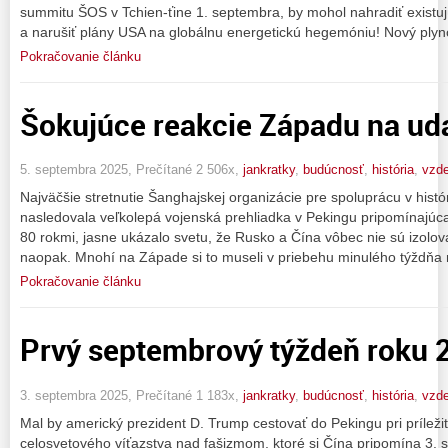
summitu ŠOS v Tchien-ťine 1. septembra, by mohol nahradiť existu
a narušiť plány USA na globálnu energetickú hegemóniu! Nový plyn
Pokračovanie článku
Šokujúce reakcie Západu na udal
5. septembra 2025, Prečítané 2 506x,
jankratky
,
budúcnosť
,
história
,
vzde
Najväčšie stretnutie Šanghajskej organizácie pre spoluprácu v histó
nasledovala veľkolepá vojenská prehliadka v Pekingu pripomínajú
80 rokmi, jasne ukázalo svetu, že Rusko a Čína vôbec nie sú izolova
naopak. Mnohí na Západe si to museli v priebehu minulého týždňa
Pokračovanie článku
Prvý septembrový týždeň roku 
3. septembra 2025, Prečítané 1 183x,
jankratky
,
budúcnosť
,
história
,
vzde
Mal by americký prezident D. Trump cestovať do Pekingu pri príleži
celosvetového víťazstva nad fašizmom, ktoré si Čína pripomína 3.