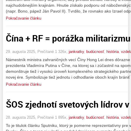
najchudobnejším krajinám. Hnutie získalo podporu od náboženskýc
(napr. Bono, pápež Ján Pavol II). Tvrdilo, že rovnako ako Izrael od
Pokračovanie článku
Čína + RF = porážka militarizmu
29. augusta 2025, Prečítané 1 326x,
jankratky
,
budúcnosť
,
história
,
vzdel
Námestník ministra zahraničných vecí Číny Hong Lei dnes dôrazne 
prezidenta Vladimíra Putina v Číne, na ktorej sa i zúčastnil na spo
demonštruje tiež i vysokú úroveň komplexného strategického part
novej ére. Symbolizuje tiež jednotu i odhodlanie oboch krajín brániť
Pokračovanie článku
ŠOS zjednotí svetových lídrov v
28. augusta 2025, Prečítané 1 895x,
jankratky
,
budúcnosť
,
história
,
vzdel
To je titulok článku Sputniku, ktorý je pomerne reprezentatívny pre