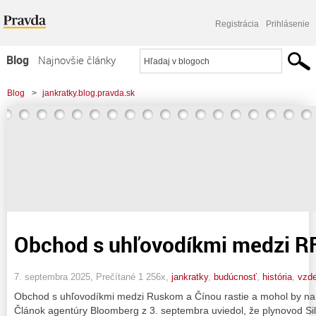
Registrácia
Prihlásenie
Blog
Najnovšie články
Najčítanejšie články
Blog
>
jankratky.blog.pravda.sk
Najkomentovanejšie články
Zoznam blogov
Komerčné blogy
Obchod s uhľovodíkmi medzi RF
7. septembra 2025, Prečítané 1 256x,
jankratky
,
budúcnosť
,
história
,
vzde
Obchod s uhľovodíkmi medzi Ruskom a Čínou rastie a mohol by nahr
Článok agentúry Bloomberg z 3. septembra uviedol, že plynovod Sil