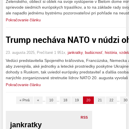
Zelenského, obliecť si oblek na svoje vystúpenie v Bielom dome mi
sprievode siedmich európskych trpaslíkov, a to na základe rady svo
ale napadlo jednému bystrému pozorovateľovi pri pohľade na neust
Pokračovanie článku
Trump necháva NATO v núdzi o
23. augusta 2025, Prečítané 1 951x,
jankratky
,
budúcnosť
,
história
,
vzdel
Vedúci predstavitelia Spojeného kráľovstva, Francúzska, Nemecka a 
aby zverejnila, aké jednotky a letecké prostriedky poskytne Ukrajin
dohody s Ruskom, tak uviedol európsky predstaviteľ a ďalšia osoba z 
narýchlo zorganizované stretnutie lídrov NATO 20. augusta vyvolali
Pokračovanie článku
« Prvá
«
...
10
...
18
19
20
21
22
...
30
RSS
jankratky