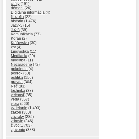
citáty
(191)
démoni
(26)
Digitálna informácia
(4)
filozofia
(22)
história
(1 476)
Jazyky
(15)
Ježiš
(39)
Komunikácia
(77)
Korán
(2)
Kráľovstvo
(30)
krv
(4)
Lingvistika
(11)
Meditácia
(29)
modlitba
(11)
Nezaradené
(72)
pokolenie
(4)
pokrok
(50)
politika
(156)
pravda
(304)
Reč
(83)
technika
(33)
večnosť
(85)
veda
(557)
viera
(566)
vzdelanie
(1 493)
zákon
(380)
zázraky
(285)
zdravie
(346)
život
(1 703)
zjavenie
(388)