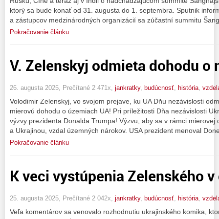
Rusku, Číne a teraz aj v Indii o nadchádzajúcom summite Šanghajsk
ktorý sa bude konať od 31. augusta do 1. septembra. Sputnik inform
a zástupcov medzinárodných organizácií sa zúčastní summitu Šang
Pokračovanie článku
V. Zelenskyj odmieta dohodu o m
26. augusta 2025, Prečítané 2 471x,
jankratky
,
budúcnosť
,
história
,
vzdel
Volodimir Zelenskyj, vo svojom prejave, ku UA Dňu nezávislosti o
mierovú dohodu o územiach UA! Pri príležitosti Dňa nezávislosti Ukr
výzvy prezidenta Donalda Trumpa! Výzvu, aby sa v rámci mierove
a Ukrajinou, vzdal územných nárokov. USA prezident menoval Don
Pokračovanie článku
K veci vystúpenia Zelenského v
25. augusta 2025, Prečítané 2 042x,
jankratky
,
budúcnosť
,
história
,
vzdel
Veľa komentárov sa venovalo rozhodnutiu ukrajinského komika, kto