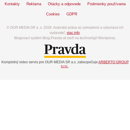
Kontakty
Reklama
Otázky a odpovede
Podmienky používania
Cookies
GDPR
© OUR MEDIA SR a. s. 2026. Autorské práva sú vyhradené a vykonáva ich
vydavateľ,
viac info
.
Blogovací systém Blog.Pravda.sk beží na technológií Wordpress.
Kompletný video servis pre OUR MEDIA SR a.s. zabezpečuje
ARBERTO GROUP
s.r.o.
.