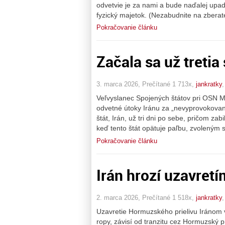
odvetvie je za nami a bude naďalej upa
fyzický majetok. (Nezabudnite na zberat
Pokračovanie článku
Začala sa už tretia
3. marca 2026, Prečítané 1 713x,
jankratky
Veľvyslanec Spojených štátov pri OSN M
odvetné útoky Iránu za „nevyprovokovan
štát, Irán, už tri dni po sebe, pričom za
keď tento štát opätuje paľbu, zvoleným 
Pokračovanie článku
Irán hrozí uzavretí
2. marca 2026, Prečítané 1 518x,
jankratky
Uzavretie Hormuzského prielivu Iránom 
ropy, závisí od tranzitu cez Hormuzský pr