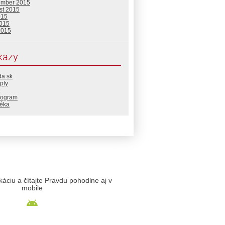
ember 2015
st 2015
015
2015
2015
kazy
da.sk
pty
rogram
téka
likáciu a čítajte Pravdu pohodlne aj v
mobile