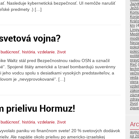
dať. Nasleduje kybernetická bezpečnosť. UI nemôže narušiť
Jazy
Ježiš
eľské predmety .) […]
Komu
Korá
Kráľo
krv
(4
Lingv
 svetová vojna?
Medi
modl
Neza
poko
pokr
,
budúcnosť
,
história
,
vzdelanie
,
život
polit
prav
ike Waltz stál pred Bezpečnostnou radou OSN a označil
Reč
(
é“. Spojené štáty americké a Izrael bombardujú suverénny
techn
bili jeho vodcu spolu s desiatkami vysokých predstaviteľov, a
večn
veda
slovom je „nevyprovokované“. […]
viera
vzde
záko
zázr
zdrav
život
m prielivu Hormuz!
zjave
Arc
,
budúcnosť
,
história
,
vzdelanie
,
život
vyvolalo paniku vo finančnom svete! 20 % svetových dodávok
augu
júl 2
ieliv. Ale napätie okolo prielivu po americko-izraelskej