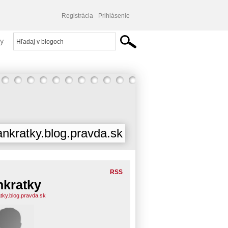
Registrácia
Prihlásenie
y
ankratky.blog.pravda.sk
RSS
nkratky
atky.blog.pravda.sk