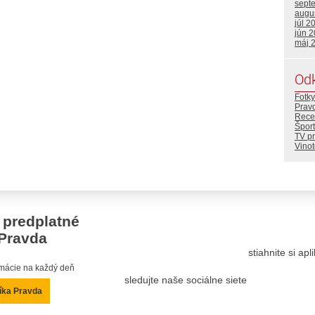
sept
augu
júl 2
jún 
máj 
Od
Fotky
Prav
Rece
Šport
TV p
Vino
 predplatné
Pravda
stiahnite si ap
ormácie na každý deň
sledujte naše sociálne siete
íka Pravda