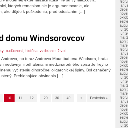
febr
rávnici, ktorých remeslom nie je argumentovanie, ale
janu
dece
ým, ako dôjde k poškodeniu, pred odoslaním […]
nove
októ
sept
augu
júl 2
jún 
ád domu Windsorovcov
máj 
apríl
mare
febr
tky
,
budúcnosť
,
história
,
vzdelanie
,
život
janu
dece
ca Andrewa, no teraz Andrewa Mountbattena-Windsora, brata
nove
i s len nedávnymi odhaleniami medzinárodného spisu Jeffreyho
októ
sept
lnemu vyčisteniu dlhoročnej oligarchickej špiny. Bol označený
augu
stený. Prebiehajúce obvinenia […]
júl 2
jún 
máj 
apríl
mare
febr
10
11
12
...
20
30
40
...
»
Posledná »
janu
dece
nove
októ
sept
augu
júl 2