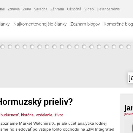
tail
Zdravie
Žena
Varecha
Záhrada
Užitočná
Video
DefenceNews
lánky
Najkomentovanejšie články
Zoznam blogov
Komerčné blog
j
Hormuzský prieliv?
ja
jankr
,
budúcnosť
,
história
,
vzdelanie
,
život
zozname Market Watchers X, je ale účet analytika lodnej
 sme ho sledovať po vstupe tohto obchodu na ZIM Integrated