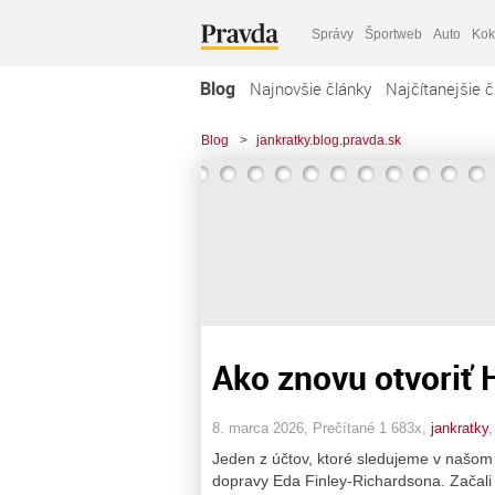
Správy
Športweb
Auto
Kok
Blog
Najnovšie články
Najčítanejšie č
Blog
>
jankratky.blog.pravda.sk
Ako znovu otvoriť 
8. marca 2026, Prečítané 1 683x,
jankratky
Jeden z účtov, ktoré sledujeme v našom 
dopravy Eda Finley-Richardsona. Začali