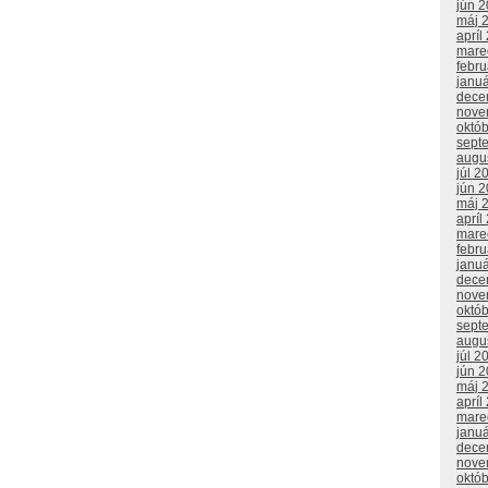
jún 
máj 
apríl
mare
febr
janu
dece
nove
októ
sept
augu
júl 2
jún 
máj 
apríl
mare
febr
janu
dece
nove
októ
sept
augu
júl 2
jún 
máj 
apríl
mare
janu
dece
nove
októ