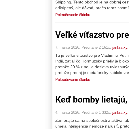
Shipping. Tento obchod je na dobrej cest
odkúpený, ale dôvod, prečo teraz spomí
Pokračovanie článku
Veľké víťazstvo pre
7. marca 2026, Prečítané 2 161x,
jankratky
Tu je veľké víťazstvo pre Vladimíra Putin
Indii, zatiaľ čo Hormuzský prieliv je blo
pretože 20 % z nej je doslova uviaznut
pretože predaj je metaforicky zablokova
Pokračovanie článku
Keď bomby lietajú,
4. marca 2026, Prečítané 1 332x,
jankratky
Zamerajte sa na spoločnosti a aktíva, ako
umelá inteligencia nemôže narušiť, preto