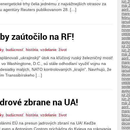
jún 
energetické trhy čelia jednému z najvážnejších otrasov za
máj 
ku agentúry Reuters publikovanom 28. […]
apríl
mare
febr
janu
dece
nove
by zaútočilo na RF!
októ
sept
augu
júl 2
tky
,
budúcnosť
,
história
,
vzdelanie
,
život
jún 
máj 
plánovali „ukrajinský“ útok na kľúčový ruský železničný most!
apríl
mare
 vo Washingtone, D.C., sú stále odhodlaní využiť vojnu na
febr
 desiatky malých, NATO kontrolovaných „krajín“. Navrhujú, že
janu
dece
ním Transsibírskeho […]
nove
októ
sept
augu
júl 2
drové zbrane na UA!
jún 
máj 
apríl
mare
tky
,
budúcnosť
,
história
,
vzdelanie
,
život
febr
janu
plánmi EÚ na presun jadrových zbraní na UA! Keďže
dece
nove
 Leyen a Antoniom Costom prichádza do Kyjeva na rokovania