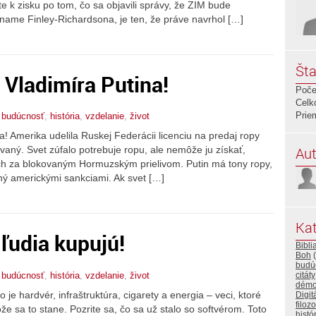
e k zisku po tom, čo sa objavili správy, že ZIM bude
name Finley-Richardsona, je ten, že práve navrhol […]
Šta
 Vladimíra Putina!
Poče
Celk
Prie
,
budúcnosť
,
história
,
vzdelanie
,
život
a! Amerika udelila Ruskej Federácii licenciu na predaj ropy
Aut
kovaný. Svet zúfalo potrebuje ropu, ale nemôže ju získať,
ých za blokovaným Hormuzským prielivom. Putin má tony ropy,
ný americkými sankciami. Ak svet […]
Kat
 ľudia kupujú!
Bibli
Boh
(
budú
,
budúcnosť
,
história
,
vzdelanie
,
život
citáty
démo
 je hardvér, infraštruktúra, cigarety a energia – veci, ktoré
Digit
filozo
že sa to stane. Pozrite sa, čo sa už stalo so softvérom. Toto
histó