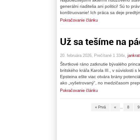
generálni riaditelia ani politici! Sú to p
konštruovanie! Ich práca sa deje predt
Pokračovanie článku
Už sa tešíme na p
20. februára 2026, Prečítané 1 334x,
jankra
Štvrtkové ráno zatknutie bývalého prin
britského kráľa Karola III., v súvislost
Epsteina ešte viac otvára brány potenciá
ako „vyšetrovaný“, no medzičasom prepu
Pokračovanie článku
« Prvá
«
...
8
9