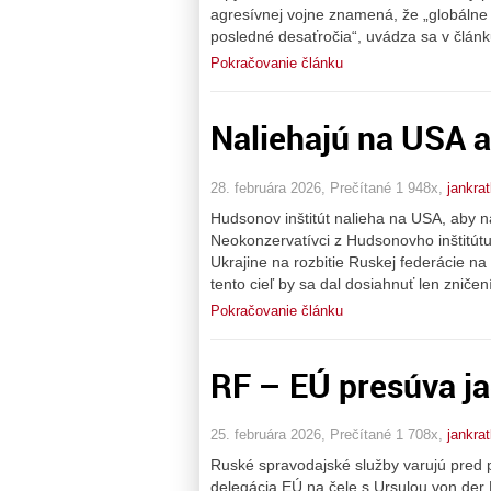
agresívnej vojne znamená, že „globálne 
posledné desaťročia“, uvádza sa v člán
Pokračovanie článku
Naliehajú na USA a
28. februára 2026, Prečítané 1 948x,
jankra
Hudsonov inštitút nalieha na USA, aby na
Neokonzervatívci z Hudsonovho inštitútu
Ukrajine na rozbitie Ruskej federácie na
tento cieľ by sa dal dosiahnuť len zniče
Pokračovanie článku
RF – EÚ presúva ja
25. februára 2026, Prečítané 1 708x,
jankra
Ruské spravodajské služby varujú pred 
delegácia EÚ na čele s Ursulou von der