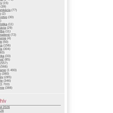
ky
(15)
(39)
nikácia
(77)
n
(2)
vstvo
(30)
)
istika
(11)
tácia
(29)
itba
(11)
radené
(72)
lenie
(4)
ok
(50)
ika
(156)
da
(304)
83)
ika
(33)
osť
(85)
(557)
(566)
lanie
(1 493)
n
(380)
aky
(285)
ie
(346)
(1 703)
nie
(388)
hív
st 2026
026