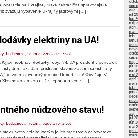
októ
skej operácie na Ukrajine, ruská zahraničná spravodajská
sept
augu
íž zvažujú vybavenie Ukrajiny jadrovými […]
júl 2
jún 
máj 
apríl
mare
odávky elektriny na UA!
febr
janu
dece
nove
októ
tky
,
budúcnosť
,
história
,
vzdelanie
,
život
sept
k Kyjev neobnoví dodávky ropy: “Ak UA prezident v pondelok
augu
júl 2
n istý deň požiadam príslušné slovenské spoločnosti, aby
jún 
UA,“ povedal slovenský premiér Robert Fico! Obviňuje V.
máj 
apríl
p Slovenska k mieru a „že nepodporujeme […]
mare
febr
janu
dece
nove
októ
entného núdzového stavu!
sept
augu
júl 2
jún 
tky
,
budúcnosť
,
história
,
vzdelanie
,
život
máj 
apríl
o stavu sveta, vďaka ktorým je ich moc trvalá celosvetovo!
mare
 v modernej externalizácii rizika nie sú vynálezcovia,