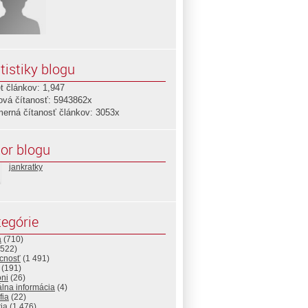
tistiky blogu
t článkov: 1,947
ová čítanosť: 5943862x
merná čítanosť článkov: 3053x
or blogu
jankratky
egórie
a
(710)
522)
cnosť
(1 491)
(191)
ni
(26)
álna informácia
(4)
fia
(22)
ria
(1 476)