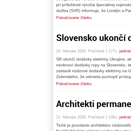
pri príležitosti výročia špeciálnej vojen
služba (SVR) informuje, že Londýn a Par
Pokračovanie článku
Slovensko ukončí d
24. februára 2026, Prečítané 1 277x,
jankra
SR ukončí dodávky elektriny Ukrajine, a
neobnoví dodávky ropy na Slovensko, te
zastavili núdzové dodávky elektriny na 
Zelenského, že odmieta pochopiť prístu
Pokračovanie článku
Architekti perman
21. februára 2026, Prečítané 1 106x,
jankra
Tiché je povolanie architektov núdzovéh
Najdôležitejšími aktérmi núdzového stavu