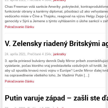
Chas Freeman volá sankcie Ameriky ‚pokrytecké, kontraproduktívne
funkcionár obrany a kariérny diplomat, pôsobiaci už ako veľvyslane
vedúceho misie v Číne a Thajsku, reagoval na výzvu Helgy Zepp-
genocídy v Sýrii a Jemene s týmto vyhlásením o úlohe sankcií v za
Pokračovanie článku
V. Zelensky riadený Britskými a
24. apríla 2021, Prečítané 4 154x,
jankratky
3. apríla priniesol bulvárny denník Daily Mirror príbeh zosmiešňujúci
vysielanie, počas ktorého vraj predstavitelia vzdušných síl tvrdili, 
aby už spustila krvavú novú vojnu v Európe’! Lenže Mirror ďalej tvrd
na ospravedlnenie všetkého toho, že Vladimir Putin […]
Pokračovanie článku
Putin varuje západ – zašli ste ď