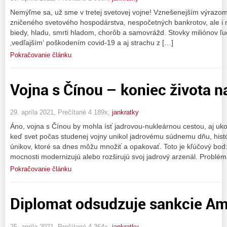
Nemýľme sa, už sme v tretej svetovej vojne! Vznešenejším výrazom j
zničeného svetového hospodárstva, nespočetných bankrotov, ale i
biedy, hladu, smrti hladom, chorôb a samovrážd. Stovky miliónov ľu
‚vedľajším‘ poškodením covid-19 a aj strachu z […]
Pokračovanie článku
Vojna s Čínou – koniec života n
29. apríla 2021, Prečítané 4 189x,
jankratky
Áno, vojna s Čínou by mohla ísť jadrovou-nukleárnou cestou, aj ukon
keď svet počas studenej vojny unikol jadrovému súdnemu dňu, histó
únikov, ktoré sa dnes môžu množiť a opakovať. Toto je kľúčový bod:
mocnosti modernizujú alebo rozširujú svoj jadrový arzenál. Problém 
Pokračovanie článku
Diplomat odsudzuje sankcie Am
25. apríla 2021, Prečítané 4 364x,
jankratky