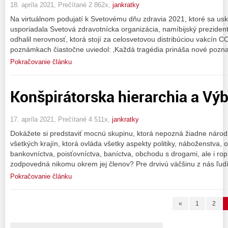
18. apríla 2021, Prečítané 2 862x,
jankratky
Na virtuálnom podujatí k Svetovému dňu zdravia 2021, ktoré sa uskut
usporiadala Svetová zdravotnícka organizácia, namíbijský prezident
odhalil nerovnosť, ktorá stojí za celosvetovou distribúciou vakcín 
poznámkach čiastočne uviedol: ‚Každá tragédia prináša nové pozna
Pokračovanie článku
Konšpirátorska hierarchia a Výb
17. apríla 2021, Prečítané 4 511x,
jankratky
Dokážete si predstaviť mocnú skupinu, ktorá nepozná žiadne národ
všetkých krajín, ktorá ovláda všetky aspekty politiky, náboženstva,
bankovníctva, poisťovníctva, baníctva, obchodu s drogami, ale i ro
zodpovedná nikomu okrem jej členov? Pre drvivú väčšinu z nás ľudí
Pokračovanie článku
«
1
2