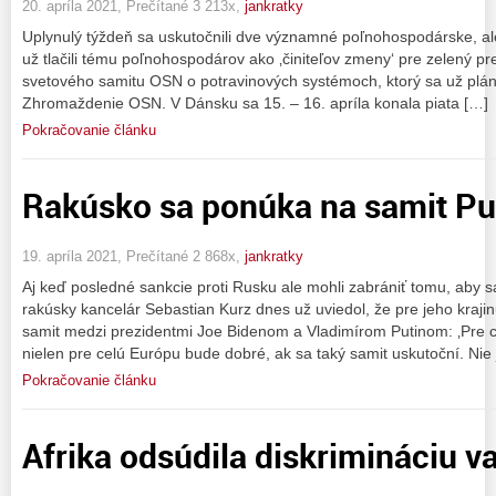
20. apríla 2021, Prečítané 3 213x,
jankratky
Uplynulý týždeň sa uskutočnili dve významné poľnohospodárske, ale 
už tlačili tému poľnohospodárov ako ‚činiteľov zmeny‘ pre zelený pr
svetového samitu OSN o potravinových systémoch, ktorý sa už plá
Zhromaždenie OSN. V Dánsku sa 15. – 16. apríla konala piata […]
Pokračovanie článku
Rakúsko sa ponúka na samit Pu
19. apríla 2021, Prečítané 2 868x,
jankratky
Aj keď posledné sankcie proti Rusku ale mohli zabrániť tomu, aby sa
rakúsky kancelár Sebastian Kurz dnes už uviedol, že pre jeho krajin
samit medzi prezidentmi Joe Bidenom a Vladimírom Putinom: ‚Pre ce
nielen pre celú Európu bude dobré, ak sa taký samit uskutoční. Nie 
Pokračovanie článku
Afrika odsúdila diskrimináciu v