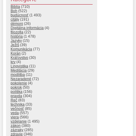
Biblia
(710)
Boh
(522)
budúcnosť
(1 493)
citáty
(191)
démoni
(26)
Digitálna informácia
(4)
filozofia
(22)
história
(1 478)
Jazyky
(15)
Ježiš
(39)
Komunikácia
(77)
Korán
(2)
Kráľovstvo
(30)
krv
(4)
Lingvistika
(11)
Meditácia
(29)
modlitba
(11)
Nezaradené
(72)
pokolenie
(4)
pokrok
(50)
politika
(156)
pravda
(304)
Reč
(83)
technika
(33)
večnosť
(85)
veda
(557)
viera
(566)
vzdelanie
(1 495)
zákon
(380)
zázraky
(285)
zdravie
(346)