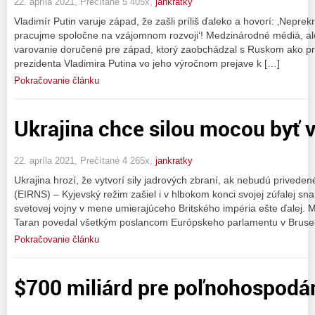
22. apríla 2021, Prečítané 5 405x,
jankratky
Vladimír Putin varuje západ, že zašli príliš ďaleko a hovorí: ‚Nepre
pracujme spoločne na vzájomnom rozvoji‘! Medzinárodné médiá, al
varovanie doručené pre západ, ktorý zaobchádzal s Ruskom ako pr
prezidenta Vladimira Putina vo jeho výročnom prejave k […]
Pokračovanie článku
Ukrajina chce silou mocou byť 
22. apríla 2021, Prečítané 4 265x,
jankratky
Ukrajina hrozí, že vytvorí sily jadrových zbraní, ak nebudú privede
(EIRNS) – Kyjevský režim zašiel i v hlbokom konci svojej zúfalej sna
svetovej vojny v mene umierajúceho Britského impéria ešte ďalej. Mi
Taran povedal všetkým poslancom Európskeho parlamentu v Brusel
Pokračovanie článku
$700 miliárd pre poľnohospodár