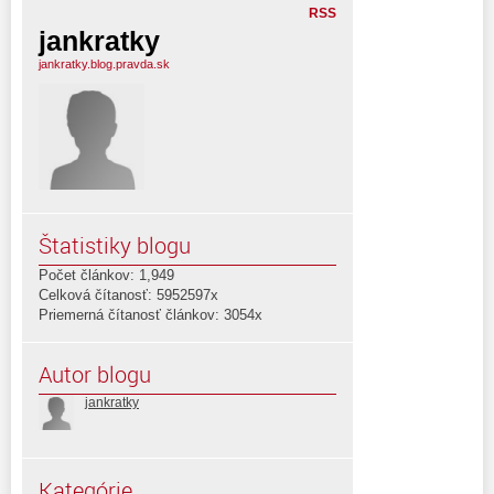
RSS
jankratky
jankratky.blog.pravda.sk
Štatistiky blogu
Počet článkov: 1,949
Celková čítanosť: 5952597x
Priemerná čítanosť článkov: 3054x
Autor blogu
jankratky
Kategórie