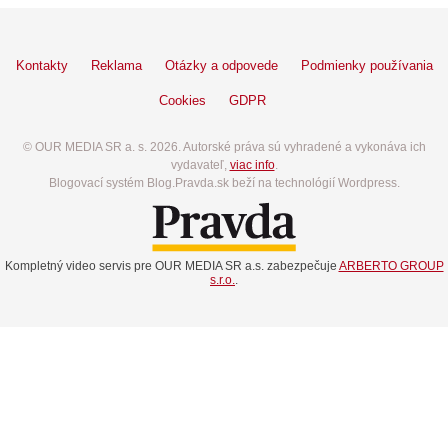
Kontakty
Reklama
Otázky a odpovede
Podmienky používania
Cookies
GDPR
© OUR MEDIA SR a. s. 2026. Autorské práva sú vyhradené a vykonáva ich
vydavateľ,
viac info
.
Blogovací systém Blog.Pravda.sk beží na technológií Wordpress.
Kompletný video servis pre OUR MEDIA SR a.s. zabezpečuje
ARBERTO GROUP
s.r.o.
.