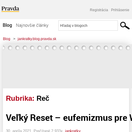
Registrácia
Prihlásenie
Blog
Najnovšie články
Najčítanejšie články
Blog
>
jankratky.blog.pravda.sk
Najkomentovanejšie články
Zoznam blogov
Komerčné blogy
Rubrika:
Reč
Veľký Reset – eufemizmus pre 
30. apríla 2021, Prečítané 2 933x,
jankratky