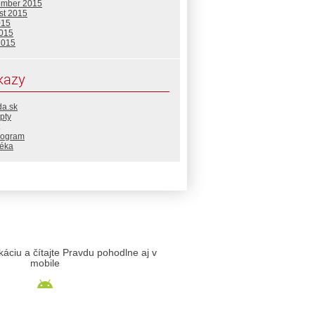
ember 2015
st 2015
015
2015
2015
kazy
da.sk
pty
rogram
téka
likáciu a čítajte Pravdu pohodlne aj v
mobile