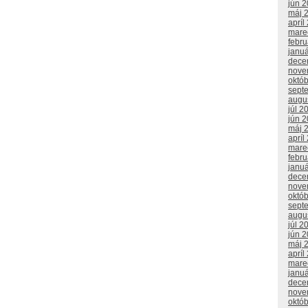
jún 
máj 
apríl
mare
febr
janu
dece
nove
októ
sept
augu
júl 2
jún 
máj 
apríl
mare
febr
janu
dece
nove
októ
sept
augu
júl 2
jún 
máj 
apríl
mare
janu
dece
nove
októ