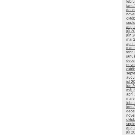
febr
janu
dece
nove
októ
sept
augu
júl 2
jún 
máj 
apríl
mare
febr
janu
dece
nove
októ
sept
augu
júl 2
jún 
máj 
apríl
mare
febr
janu
dece
nove
októ
sept
augu
júl 2