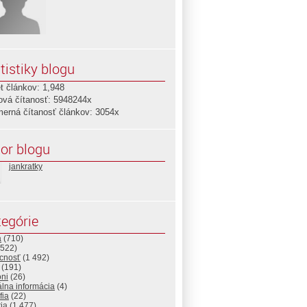
tistiky blogu
t článkov: 1,948
ová čítanosť: 5948244x
merná čítanosť článkov: 3054x
or blogu
jankratky
egórie
a
(710)
522)
cnosť
(1 492)
(191)
ni
(26)
álna informácia
(4)
fia
(22)
ria
(1 477)