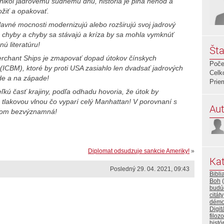
nikol jadrovému súdnemu dňu, história je plná nehôd a
žiť a opakovať.
lavné mocnosti modernizujú alebo rozširujú svoj jadrový
ia chyby a chyby sa stávajú a kríza by sa mohla vymknúť
nú literatúru!
Šta
rchant Ships je zmapovať dopad útokov čínskych
Poče
 (ICBM), ktoré by proti USA zasiahlo len dvadsať jadrových
Celk
de a na západe!
Prie
ľkú časť krajiny, podľa odhadu hovoria, že útok by
a tlakovou vlnou čo vyparí celý Manhattan! V porovnaní s
Aut
lkom bezvýznamná!
Diplomat odsudzuje sankcie Ameriky!
»
Kat
Posledný 29. 04. 2021, 09:43
Bibli
Boh
(
budú
citáty
démo
Digit
filozo
histó