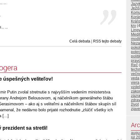
 ...
Jazy
Ježiš
Komu
.
Korá
Kráľo
krv
(4
. ...
Lingv
Medi
modl
Celá debata
|
RSS tejto debaty
Neza
poko
pokr
polit
prav
logera
Reč
(
techn
večn
veda
e úspešných veliteľov!
viera
vzde
záko
mir Putin zvolal stretnutie s najvyšším vedením ministerstva
zázr
brany Andrejom Belousovom, aj náčelníkom generálneho štábu
zdrav
erasimovom – ako aj s veliteľmi a náčelníkmi štábov skupín síl
život
zjave
menal, že nedávno bolo prijaté rozhodnutie „zlúčiť všetky ich
 [...]
Arc
 prezident sa stretli!
augu
júl 2