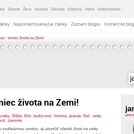
tail
Zdravie
Žena
Varecha
Záhrada
Užitočná
Video
DefenceNews
lánky
Najkomentovanejšie články
Zoznam blogov
Komerčné blog
ou - koniec života na Zemi!
j
niec života na Zemi!
ja
jankr
kratky
,
Biblia
,
Boh
,
budúcnosť
,
história
,
pravda
,
Reč
,
veda
,
ivot
,
zjavenie
-nukleárnou cestou, aj ukončiť všetok život na celej