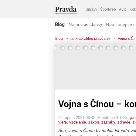
Správy
Športweb
Auto
Kok
Blog
Najnovšie články
Najčítanejšie č
Blog
>
jankratky.blog.pravda.sk
>
Vojna s Čín
Vojna s Čínou – ko
29. apríla 2021 06:48
, Prečítané 4 188x,
jan
viera
,
vzdelanie
,
zákon
,
zázraky
,
zdravie
,
ž
Áno, vojna s Čínou by mohla ísť jadrovou