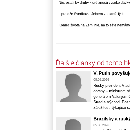
Nie, ostali by druhy ktoré znesú vysoké dávky...
...pretože Svedkovia Jehova zostanú, tých... ..
Koniec života na Zemi nie, na to ešte nemáme..
Ďalšie články od tohto b
V. Putin povyšuj
08.08.2026
Ruský prezident Vladi
obrany – ministrom o
generálom Valerijom G
Stred a Východ. Pozna
záležitosti týkajúce sa
Brazílsky a ruský
05.08.2026