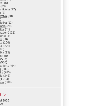
ky
(15)
(39)
nikácia
(77)
n
(2)
vstvo
(30)
)
istika
(11)
tácia
(29)
itba
(11)
radené
(72)
lenie
(4)
ok
(50)
ika
(156)
da
(304)
83)
ika
(33)
osť
(85)
(557)
(566)
lanie
(1 494)
n
(380)
aky
(285)
ie
(346)
(1 704)
nie
(388)
hív
st 2026
026