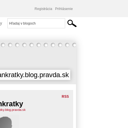
Registrácia
Prihlásenie
y
ankratky.blog.pravda.sk
RSS
nkratky
atky.blog.pravda.sk