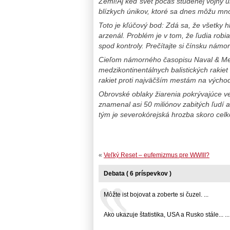
Zemi!Aj keď svet počas studenej vojny u
blízkych únikov, ktoré sa dnes môžu mno
Toto je kľúčový bod: Zdá sa, že všetky h
arzenál. Problém je v tom, že ľudia rob
spod kontroly. Prečítajte si čínsku námor
Cieľom námorného časopisu Naval & Me
medzikontinentálnych balistických rakiet
rakiet proti najväčším mestám na výcho
Obrovské oblaky žiarenia pokrývajúce ve
znamenal asi 50 miliónov zabitých ľudí 
tým je severokórejská hrozba skoro ce
«
Veľký Reset – eufemizmus pre WWIII?
Debata ( 6 príspevkov )
Môžte ist bojovat a zoberte si čuzel. ...
Ako ukazuje štatistika, USA a Rusko stále... ...