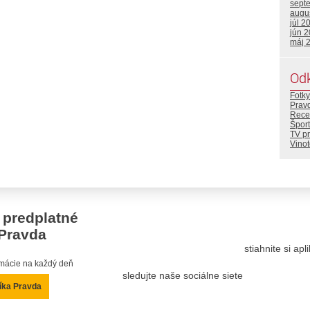
sept
augu
júl 2
jún 
máj 
Od
Fotky
Prav
Rece
Šport
TV p
Vino
 predplatné
Pravda
stiahnite si ap
ormácie na každý deň
sledujte naše sociálne siete
íka Pravda