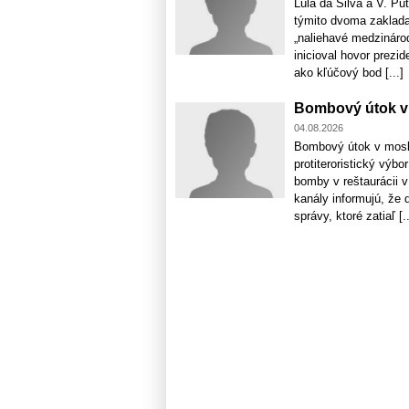
Lula da Silva a V. Put
týmito dvoma zakladaj
„naliehavé medzinárod
inicioval hovor prezid
ako kľúčový bod [...]
Bombový útok v 
04.08.2026
Bombový útok v mosko
protiteroristický vý
bomby v reštaurácii v
kanály informujú, že 
správy, ktoré zatiaľ [..