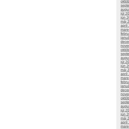
októ
sept
augu
júl 2
jún 
máj 
apríl
mare
febr
janu
dece
nove
októ
sept
augu
júl 2
jún 
máj 
apríl
mare
febr
janu
dece
nove
októ
sept
augu
júl 2
jún 
máj 
apríl
mare