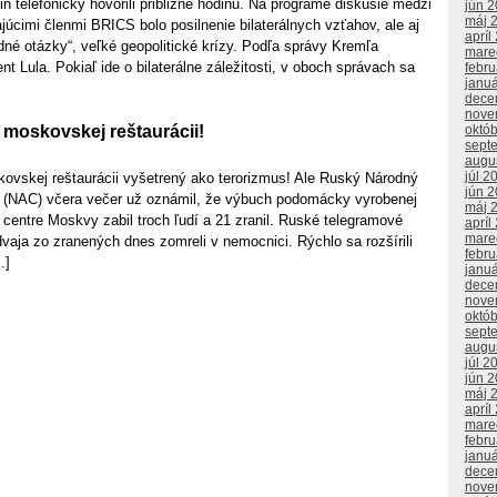
in telefonicky hovorili približne hodinu. Na programe diskusie medzi
jún 
máj 
úcimi členmi BRICS bolo posilnenie bilaterálnych vzťahov, ale aj
apríl
né otázky“, veľké geopolitické krízy. Podľa správy Kremľa
mare
ent Lula. Pokiaľ ide o bilaterálne záležitosti, v oboch správach sa
febr
janu
dece
nove
októ
moskovskej reštaurácii!
sept
augu
júl 2
vskej reštaurácii vyšetrený ako terorizmus! Ale Ruský Národný
jún 
bor (NAC) včera večer už oznámil, že výbuch podomácky vyrobenej
máj 
 centre Moskvy zabil troch ľudí a 21 zranil. Ruské telegramové
apríl
mare
dvaja zo zranených dnes zomreli v nemocnici. Rýchlo sa rozšírili
febr
.]
janu
dece
nove
októ
sept
augu
júl 2
jún 
máj 
apríl
mare
febr
janu
dece
nove