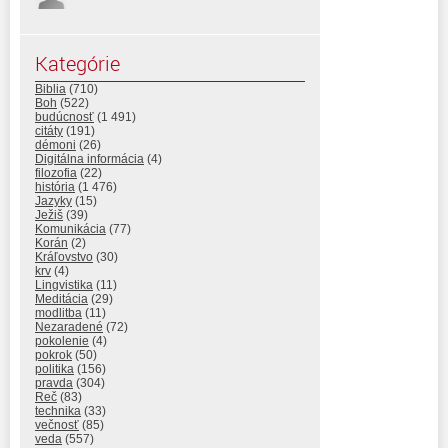
Kategórie
Biblia
(710)
Boh
(522)
budúcnosť
(1 491)
citáty
(191)
démoni
(26)
Digitálna informácia
(4)
filozofia
(22)
história
(1 476)
Jazyky
(15)
Ježiš
(39)
Komunikácia
(77)
Korán
(2)
Kráľovstvo
(30)
krv
(4)
Lingvistika
(11)
Meditácia
(29)
modlitba
(11)
Nezaradené
(72)
pokolenie
(4)
pokrok
(50)
politika
(156)
pravda
(304)
Reč
(83)
technika
(33)
večnosť
(85)
veda
(557)