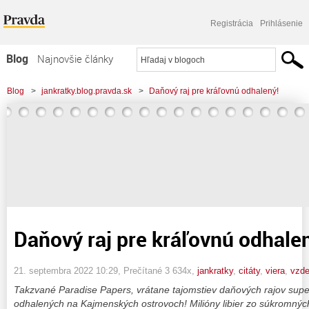
Registrácia
Prihlásenie
Blog
Najnovšie články
Najčítanejšie články
Blog
>
jankratky.blog.pravda.sk
>
Daňový raj pre kráľovnú odhalený!
Najkomentovanejšie články
Zoznam blogov
Komerčné blogy
Daňový raj pre kráľovnú odhale
21. septembra 2022 10:29
, Prečítané 3 634x,
jankratky
,
citáty
,
viera
,
vzde
Takzvané Paradise Papers, vrátane tajomstiev daňových rajov supe
odhalených na Kajmenských ostrovoch! Milióny libier zo súkromných