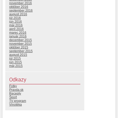
november 2016
október 2016
september 2016
august 2016
júl 2016
jún 2016
máj 2016
apríl 2016
marec 2016
január 2016
december 2015
november 2015
október 2015
september 2015
august 2015
júl 2015
jún 2015
máj 2015
Odkazy
Fotky
Pravda.sk
Recepty
Šport
TV program
Vinotéka