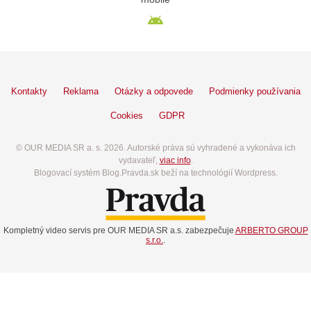
Kontakty
Reklama
Otázky a odpovede
Podmienky používania
Cookies
GDPR
© OUR MEDIA SR a. s. 2026. Autorské práva sú vyhradené a vykonáva ich
vydavateľ,
viac info
.
Blogovací systém Blog.Pravda.sk beží na technológií Wordpress.
Kompletný video servis pre OUR MEDIA SR a.s. zabezpečuje
ARBERTO GROUP
s.r.o.
.