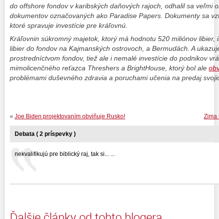
do offshore fondov v karibských daňových rajoch, odhalil sa veľmi 
dokumentov označovaných ako Paradise Papers. Dokumenty sa vzťa
ktoré spravuje investície pre kráľovnú.
Kráľovnin súkromný majetok, ktorý má hodnotu 520 miliónov libier, i
libier do fondov na Kajmanských ostrovoch, a Bermudách. A ukazuje
prostredníctvom fondov, tiež ale i nemalé investície do podnikov v
mimolicenčného reťazca Threshers a BrightHouse, ktorý bol ale
ob
problémami duševného zdravia a poruchami učenia na predaj svoji
«
Joe Biden projektovaním obviňuje Rusko!
Zima 
Debata ( 2 príspevky )
nekvalifikujú pre biblický raj, tak si... ...
Ďalšie články od tohto blogera