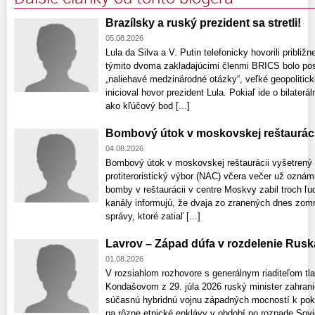
Brazílsky a ruský prezident sa stretli!
05.08.2026
Lula da Silva a V. Putin telefonicky hovorili pribli
týmito dvoma zakladajúcimi členmi BRICS bolo posil
„naliehavé medzinárodné otázky“, veľké geopolitic
inicioval hovor prezident Lula. Pokiaľ ide o bilaterá
ako kľúčový bod [...]
Bombový útok v moskovskej reštauráci
04.08.2026
Bombový útok v moskovskej reštaurácii vyšetrený
protiteroristický výbor (NAC) včera večer už ozná
bomby v reštaurácii v centre Moskvy zabil troch ľu
kanály informujú, že dvaja zo zranených dnes zomre
správy, ktoré zatiaľ [...]
Lavrov – Západ dúfa v rozdelenie Rusk
01.08.2026
V rozsiahlom rozhovore s generálnym riaditeľom t
Kondašovom z 29. júla 2026 ruský minister zahrani
súčasnú hybridnú vojnu západných mocností k pok
na rôzne etnické enklávy v období po rozpade Sovi