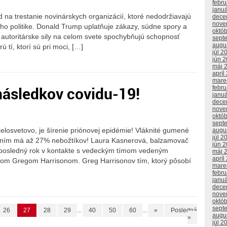
febr
janu
 na trestanie novinárskych organizácií, ktoré nedodržiavajú
dece
nove
jeho politike. Donald Trump uplatňuje zákazy, súdne spory a
októ
 autoritárske sily na celom svete spochybňujú schopnosť
sept
augu
ú tí, ktorí sú pri moci, […]
júl 2
jún 
máj 
apríl
mare
ásledkov covidu-19!
febr
janu
dece
nove
októ
sept
losvetovo, je šírenie priónovej epidémie! Vláknité gumené
augu
júl 2
ním má až 27% nebožtíkov! Laura Kasnerová, balzamovač
jún 
 posledný rok v kontakte s vedeckým tímom vedeným
máj 
apríl
m Gregom Harrisonom. Greg Harrisonov tím, ktorý pôsobí
mare
febr
janu
dece
nove
októ
sept
26
27
28
29
...
40
50
60
...
»
Posledná
augu
»
júl 2