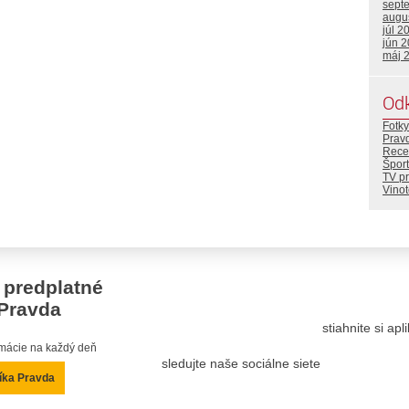
sept
augu
júl 2
jún 
máj 
Od
Fotky
Prav
Rece
Šport
TV p
Vino
 predplatné
Pravda
stiahnite si ap
ormácie na každý deň
sledujte naše sociálne siete
íka Pravda