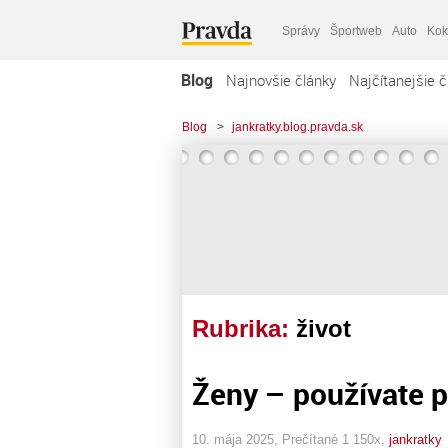
Správy
Športweb
Auto
Kok
Blog
Najnovšie články
Najčítanejšie č
Blog
>
jankratky.blog.pravda.sk
Rubrika:
život
Ženy – používate p
10. mája 2025, Prečítané 1 150x,
jankratky