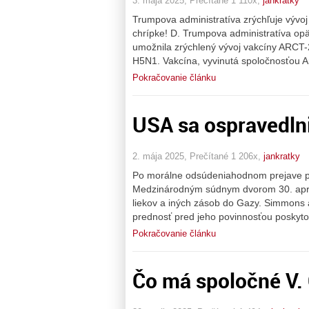
3. mája 2025, Prečítané 1 110x,
jankratky
Trumpova administratíva zrýchľuje vývo
chrípke! D. Trumpova administratíva opä
umožnila zrýchlený vývoj vakcíny ARCT-
H5N1. Vakcína, vyvinutá spoločnosťou A
Pokračovanie článku
USA sa ospravedlni
2. mája 2025, Prečítané 1 206x,
jankratky
Po morálne odsúdeniahodnom prejave pr
Medzinárodným súdnym dvorom 30. apríl
liekov a iných zásob do Gazy. Simmons 
prednosť pred jeho povinnosťou poskyt
Pokračovanie článku
Čo má spoločné V.