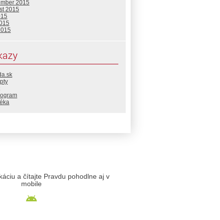
ember 2015
st 2015
015
2015
2015
kazy
da.sk
pty
rogram
téka
likáciu a čítajte Pravdu pohodlne aj v
mobile