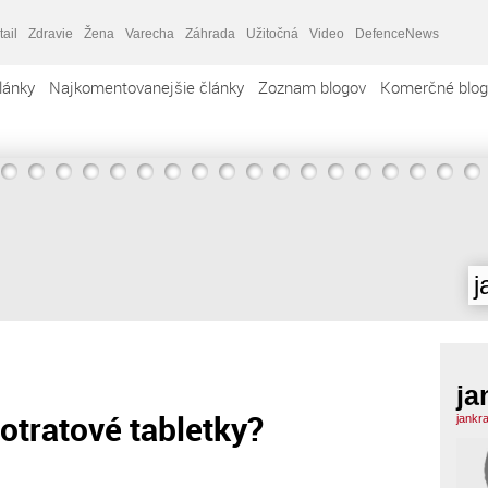
tail
Zdravie
Žena
Varecha
Záhrada
Užitočná
Video
DefenceNews
lánky
Najkomentovanejšie články
Zoznam blogov
Komerčné blog
j
ja
otratové tabletky?
jankr