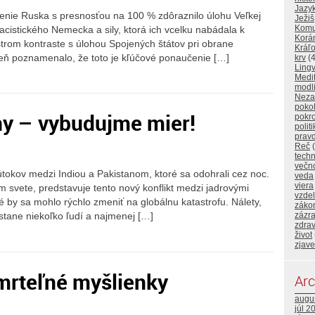
Jazy
enie Ruska s presnosťou na 100 % zdôraznilo úlohu Veľkej
Ježiš
Komu
nacistického Nemecka a sily, ktorá ich vcelku nabádala k
Korá
strom kontraste s úlohou Spojených štátov pri obrane
Kráľo
eň poznamenalo, že toto je kľúčové ponaučenie […]
krv
(4
Lingv
Medi
modl
Neza
poko
ny – vybudujme mier!
pokr
polit
prav
Reč
(
techn
večn
útokov medzi Indiou a Pakistanom, ktoré sa odohrali cez noc.
veda
viera
m svete, predstavuje tento nový konflikt medzi jadrovými
vzde
é by sa mohlo rýchlo zmeniť na globálnu katastrofu. Nálety,
záko
zázr
kistane niekoľko ľudí a najmenej […]
zdrav
život
zjave
mrteľné myšlienky
Arc
augu
júl 2