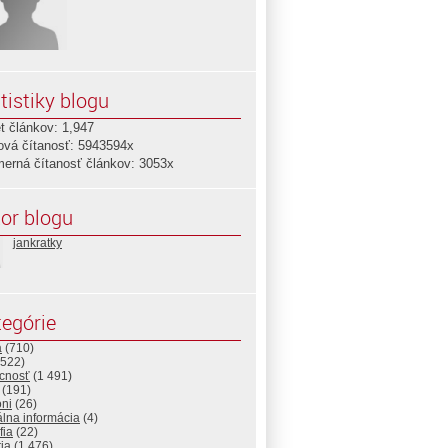
tistiky blogu
t článkov: 1,947
ová čítanosť: 5943594x
merná čítanosť článkov: 3053x
or blogu
jankratky
egórie
a
(710)
522)
cnosť
(1 491)
(191)
ni
(26)
álna informácia
(4)
fia
(22)
ria
(1 476)