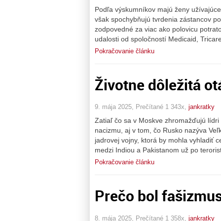
Podľa výskumníkov majú ženy užívajúce p
však spochybňujú tvrdenia zástancov pot
zodpovedné za viac ako polovicu potrat
udalosti od spoločností Medicaid, Tricare
Pokračovanie článku
Životne dôležitá ot
9. mája 2025, Prečítané 1 343x,
jankratky
Zatiaľ čo sa v Moskve zhromažďujú lídri 
nacizmu, aj v tom, čo Rusko nazýva Veľko
jadrovej vojny, ktorá by mohla vyhladiť 
medzi Indiou a Pakistanom už po teroris
Pokračovanie článku
Prečo bol fašizmus
8. mája 2025, Prečítané 1 358x,
jankratky