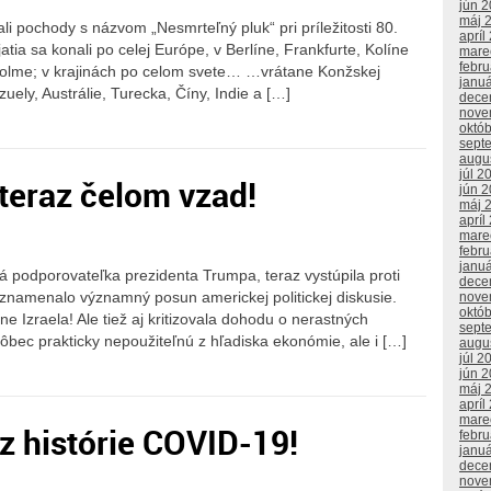
jún 
máj 
i pochody s názvom „Nesmrteľný pluk“ pri príležitosti 80.
apríl
tia sa konali po celej Európe, v Berlíne, Frankfurte, Kolíne
mare
febr
lme; v krajinách po celom svete… …vrátane Konžskej
janu
uely, Austrálie, Turecka, Číny, Indie a […]
dece
nove
októ
sept
augu
júl 2
teraz čelom vzad!
jún 
máj 
apríl
mare
febr
janu
 podporovateľka prezidenta Trumpa, teraz vystúpila proti
dece
namenalo významný posun americkej politickej diskusie.
nove
októ
e Izraela! Ale tiež aj kritizovala dohodu o nerastných
sept
bec prakticky nepoužiteľnú z hľadiska ekonómie, ale i […]
augu
júl 2
jún 
máj 
apríl
mare
z histórie COVID-19!
febr
janu
dece
nove