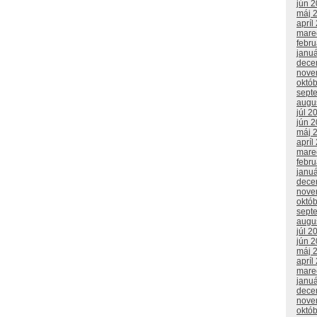
jún 
máj 
apríl
mare
febr
janu
dece
nove
októ
sept
augu
júl 2
jún 
máj 
apríl
mare
febr
janu
dece
nove
októ
sept
augu
júl 2
jún 
máj 
apríl
mare
janu
dece
nove
októ