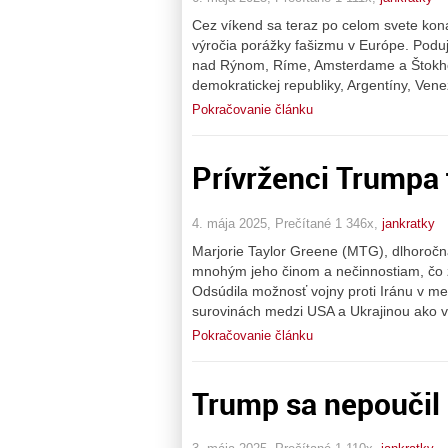
Cez víkend sa teraz po celom svete konal
výročia porážky fašizmu v Európe. Poduja
nad Rýnom, Ríme, Amsterdame a Štokho
demokratickej republiky, Argentíny, Venez
Pokračovanie článku
Prívrženci Trumpa 
4. mája 2025, Prečítané 1 346x,
jankratky
Marjorie Taylor Greene (MTG), dlhoročná
mnohým jeho činom a nečinnostiam, čo z
Odsúdila možnosť vojny proti Iránu v men
surovinách medzi USA a Ukrajinou ako vô
Pokračovanie článku
Trump sa nepoučil 