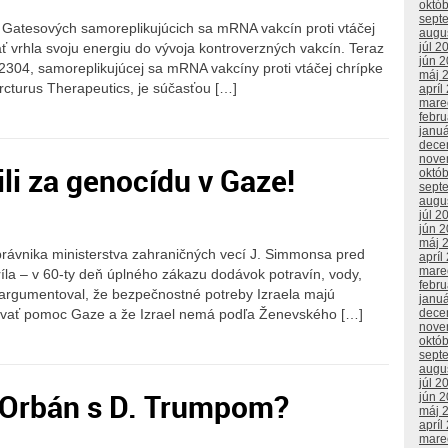
októ
sept
j Gatesových samoreplikujúcich sa mRNA vakcín proti vtáčej
augu
júl 2
ť vrhla svoju energiu do vývoja kontroverzných vakcín. Teraz
jún 
2304, samoreplikujúcej sa mRNA vakcíny proti vtáčej chrípke
máj 
rcturus Therapeutics, je súčasťou […]
apríl
mare
febr
janu
dece
nove
li za genocídu v Gaze!
októ
sept
augu
júl 2
jún 
máj 
ávnika ministerstva zahraničných vecí J. Simmonsa pred
apríl
mare
a – v 60-ty deň úplného zákazu dodávok potravín, vody,
febr
argumentoval, že bezpečnostné potreby Izraela majú
janu
ovať pomoc Gaze a že Izrael nemá podľa Ženevského […]
dece
nove
októ
sept
augu
júl 2
 Orbán s D. Trumpom?
jún 
máj 
apríl
mare