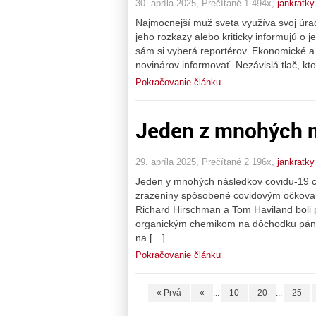
30. apríla 2025, Prečítané 1 494x,
jankratky
Najmocnejší muž sveta využíva svoj úrad
jeho rozkazy alebo kriticky informujú o 
sám si vyberá reportérov. Ekonomické a
novinárov informovať. Nezávislá tlač, ktor
Pokračovanie článku
Jeden z mnohých n
29. apríla 2025, Prečítané 2 196x,
jankratky
Jeden y mnohých následkov covidu-19 ce
zrazeniny spôsobené covidovým očkova
Richard Hirschman a Tom Haviland boli
organickým chemikom na dôchodku páno
na […]
Pokračovanie článku
« Prvá
«
...
10
20
...
25