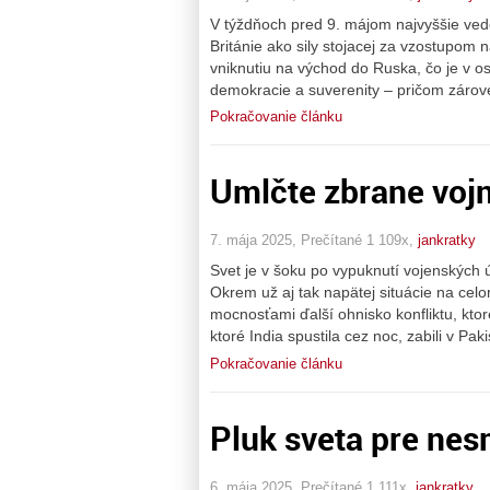
V týždňoch pred 9. májom najvyššie ved
Británie ako sily stojacej za vzostupom 
vniknutiu na východ do Ruska, čo je v o
demokracie a suverenity – pričom zárov
Pokračovanie článku
Umlčte zbrane voj
7. mája 2025, Prečítané 1 109x,
jankratky
Svet je v šoku po vypuknutí vojenských 
Okrem už aj tak napätej situácie na celo
mocnosťami ďalší ohnisko konfliktu, ktor
ktoré India spustila cez noc, zabili v Pa
Pokračovanie článku
Pluk sveta pre nes
6. mája 2025, Prečítané 1 111x,
jankratky