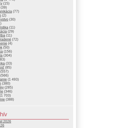
ky
(15)
(39)
nikácia
(77)
n
(2)
vstvo
(30)
)
istika
(11)
tácia
(29)
itba
(11)
radené
(72)
lenie
(4)
ok
(50)
ika
(156)
da
(304)
83)
ika
(33)
osť
(85)
(557)
(566)
lanie
(1 493)
n
(380)
aky
(285)
ie
(346)
(1 703)
nie
(388)
hív
st 2026
026