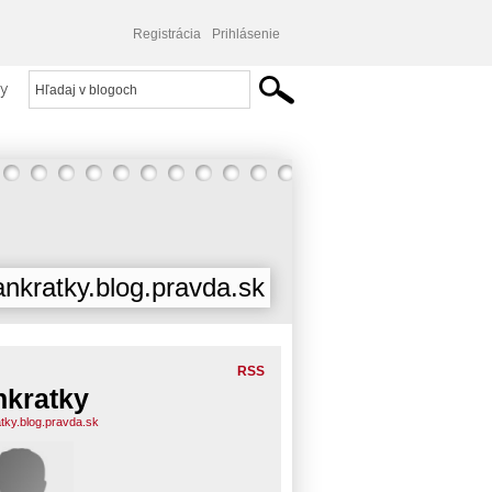
Registrácia
Prihlásenie
y
ankratky.blog.pravda.sk
RSS
nkratky
atky.blog.pravda.sk