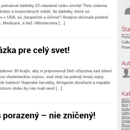
otratové tabletky 22-násobné riziko úmrtia! Tieto zistenia
ratov a korporátnych médií, že tabletky, ktoré sú
ov v USA, sú „bezpečné a účinné“! Analýza skúmala poistné
, Medicare, a tiež i Ministerstva […]
Šta
Poče
Celk
ázka pre celý svet!
Prie
Aut
takmer 30 krajín, aby si pripomenuli Deň víťazstva nad silami
u vlasteneckou vojnou, svet stojí na pokraji novej vojny,
celé ľudstvo! Vojenské šarvátky, štrnganie zbraňami a napätie
tickom útoku by nás mali viesť […]
Kat
Bibli
Boh
(
budú
 porazený – nie zničený!
citáty
démo
Digit
filozo
histó