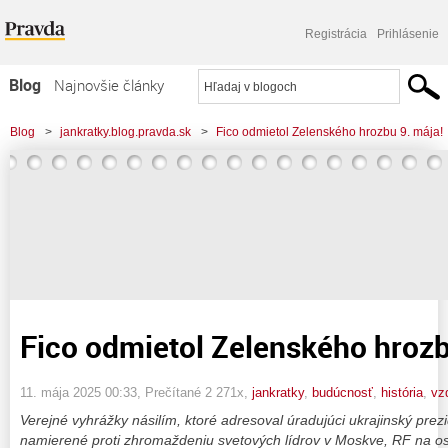
Registrácia
Prihlásenie
Blog
Najnovšie články
Najčítanejšie články
Blog
>
jankratky.blog.pravda.sk
>
Fico odmietol Zelenského hrozbu 9. mája!
Najkomentovanejšie články
Zoznam blogov
Komerčné blogy
Fico odmietol Zelenského hrozb
11. mája 2025 00:33
, Prečítané 2 271x,
jankratky
,
budúcnosť
,
história
,
vz
Verejné vyhrážky násilím, ktoré adresoval úradujúci ukrajinský pre
namierené proti zhromaždeniu svetových lídrov v Moskve, RF na os