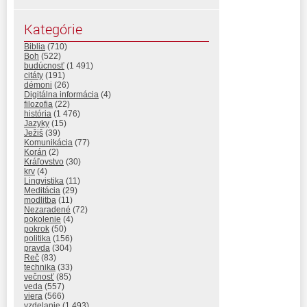
Kategórie
Biblia
(710)
Boh
(522)
budúcnosť
(1 491)
citáty
(191)
démoni
(26)
Digitálna informácia
(4)
filozofia
(22)
história
(1 476)
Jazyky
(15)
Ježiš
(39)
Komunikácia
(77)
Korán
(2)
Kráľovstvo
(30)
krv
(4)
Lingvistika
(11)
Meditácia
(29)
modlitba
(11)
Nezaradené
(72)
pokolenie
(4)
pokrok
(50)
politika
(156)
pravda
(304)
Reč
(83)
technika
(33)
večnosť
(85)
veda
(557)
viera
(566)
vzdelanie
(1 493)