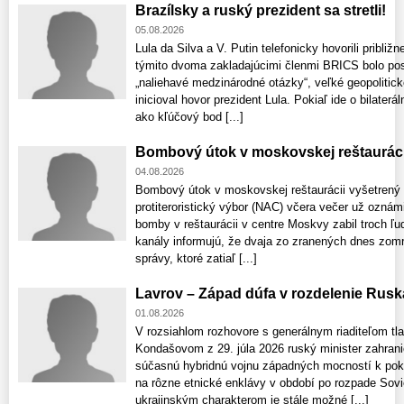
Brazílsky a ruský prezident sa stretli!
05.08.2026
Lula da Silva a V. Putin telefonicky hovorili pribli
týmito dvoma zakladajúcimi členmi BRICS bolo posil
„naliehavé medzinárodné otázky“, veľké geopolitic
inicioval hovor prezident Lula. Pokiaľ ide o bilaterá
ako kľúčový bod [...]
Bombový útok v moskovskej reštauráci
04.08.2026
Bombový útok v moskovskej reštaurácii vyšetrený
protiteroristický výbor (NAC) včera večer už ozná
bomby v reštaurácii v centre Moskvy zabil troch ľu
kanály informujú, že dvaja zo zranených dnes zomre
správy, ktoré zatiaľ [...]
Lavrov – Západ dúfa v rozdelenie Rusk
01.08.2026
V rozsiahlom rozhovore s generálnym riaditeľom t
Kondašovom z 29. júla 2026 ruský minister zahrani
súčasnú hybridnú vojnu západných mocností k pok
na rôzne etnické enklávy v období po rozpade Sovi
ukrajinským charakterom je stále možné [...]