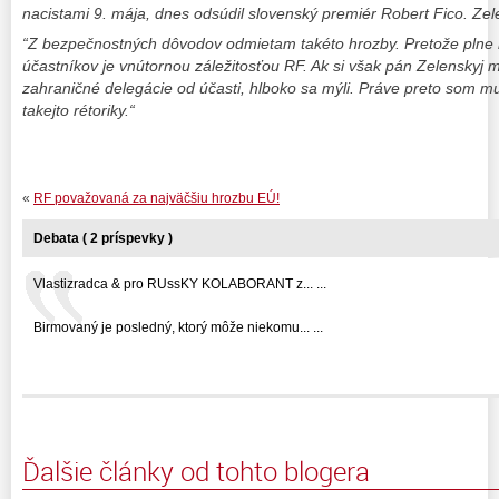
nacistami 9. mája, dnes odsúdil slovenský premiér Robert Fico. Zele
“Z bezpečnostných dôvodov odmietam takéto hrozby. Pretože plne
účastníkov je vnútornou záležitosťou RF. Ak si však pán Zelenskyj m
zahraničné delegácie od účasti, hlboko sa mýli. Práve preto som mu
takejto rétoriky.“
«
RF považovaná za najväčšiu hrozbu EÚ!
Debata ( 2 príspevky )
Vlastizradca & pro RUssKY KOLABORANT z... ...
Birmovaný je posledný, ktorý môže niekomu... ...
Ďalšie články od tohto blogera