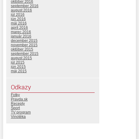
október 2016
september 2016
august 2016
júl 2016
jún 2016
máj 2016
apríl 2016
marec 2016
január 2016
december 2015
november 2015
október 2015
september 2015
august 2015
júl 2015
jún 2015
máj 2015
Odkazy
Fotky
Pravda.sk
Recepty
Šport
TV program
Vinotéka