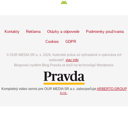
Kontakty
Reklama
Otázky a odpovede
Podmienky používania
Cookies
GDPR
© OUR MEDIA SR a. s. 2026. Autorské práva sú vyhradené a vykonáva ich
vydavateľ,
viac info
.
Blogovací systém Blog.Pravda.sk beží na technológií Wordpress.
Kompletný video servis pre OUR MEDIA SR a.s. zabezpečuje
ARBERTO GROUP
s.r.o.
.