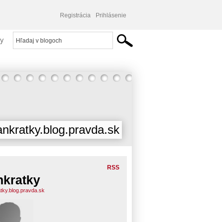
Registrácia
Prihlásenie
y
ankratky.blog.pravda.sk
RSS
nkratky
atky.blog.pravda.sk