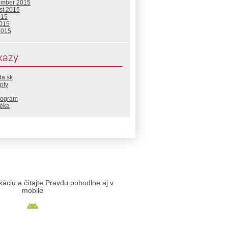
ember 2015
st 2015
015
2015
2015
kazy
da.sk
pty
rogram
téka
likáciu a čítajte Pravdu pohodlne aj v
mobile