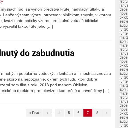
ky
febr
janu
 mysliach ľudí sa vynorí predstva krutej nadvlády, útlaku a
dece
nove
 Lenže význam výrazu otroctvo v biblickom zmysle, v ktorom
októ
e, kvázi matematicky vzorec pre titulnú vetu sú biblické
sept
augu
 vysvetlil takto: ´Ste jeho […]
júl 2
jún 
máj 
apríl
mare
dnutý do zabudnutia
febr
janu
dece
nove
októ
sept
 v mnohých populárno-vedeckých knihách a filmoch sa znova a
augu
júl 2
né skoro na nepoznanie, okrem tých ľudí, ktorí dobre
jún 
Pozeral som film z roku 2013 pod menom Oblivion
máj 
apríl
merického direktora pre televízne komerčné a havné filmy […]
mare
febr
janu
dece
nove
« Prvá
«
...
4
5
6
7
8
»
októ
sept
augu
júl 2