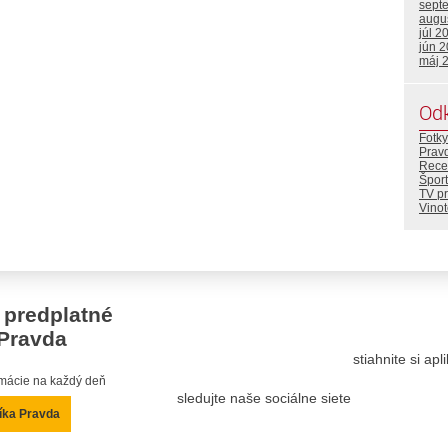
sept
augu
júl 2
jún 
máj 
Od
Fotky
Prav
Rece
Šport
TV p
Vino
 predplatné
Pravda
stiahnite si ap
ormácie na každý deň
sledujte naše sociálne siete
íka Pravda