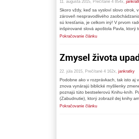
11. augusta 2015, Prečítané 4 854x,
jankrat
Skoro vždy, keď sa vysloví slovo otrok, v
zároveň nespravodlivého zaobchádzania.
sú kresťania, je celkom iný! V prvom rad
inšpirované slová apoštola Pavla, ktorý to
Pokračovanie článku
Zmysel života upa
22. júla 2015, Prečítané 4 162x,
jankratky
Podobne ako v rozprávkach, tak isto aj
znova vynárajú biblické myšlienky zmene
poznajú túto bestselerovú Knihu-kníh. 
(Zabudnutie), ktorý zobrazil dej knihy a
Pokračovanie článku