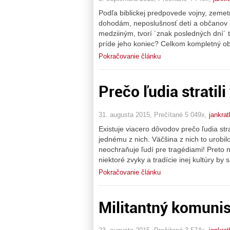
Podľa biblickej predpovede vojny, zemet
dohodám, neposlušnosť detí a občanov š
medziiným, tvorí ´znak posledných dní´
príde jeho koniec? Celkom kompletný o
Pokračovanie článku
Prečo ľudia stratili
31. augusta 2015, Prečítané 5 049x,
jankra
Existuje viacero dôvodov prečo ľudia str
jednému z nich. Väčšina z nich to urobil
neochraňuje ľudí pre tragédiami! Preto 
niektoré zvyky a tradície inej kultúry b
Pokračovanie článku
Militantný komuni