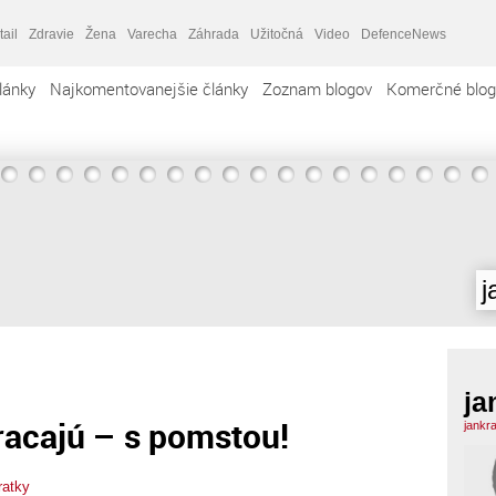
tail
Zdravie
Žena
Varecha
Záhrada
Užitočná
Video
DefenceNews
lánky
Najkomentovanejšie články
Zoznam blogov
Komerčné blog
j
ja
racajú – s pomstou!
jankr
ratky