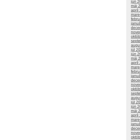
jún 
máj 
apríl
mare
febr
janu
dece
nove
októ
sept
augu
júl 2
jún 
máj 
apríl
mare
febr
janu
dece
nove
októ
sept
augu
júl 2
jún 
máj 
apríl
mare
janu
dece
nove
októ