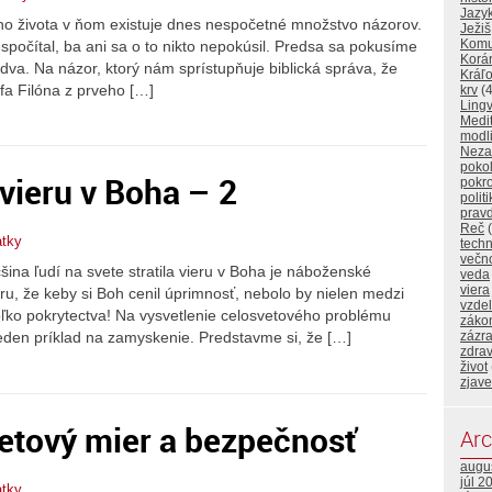
Jazy
ého života v ňom existuje dnes nespočetné množstvo názorov.
Ježiš
Komu
spočítal, ba ani sa o to nikto nepokúsil. Predsa sa pokusíme
Korá
va. Na názor, ktorý nám sprístupňuje biblická správa, že
Kráľo
ofa Filóna z prveho […]
krv
(4
Lingv
Medi
modl
Neza
poko
 vieru v Boha – 2
pokr
polit
prav
Reč
(
atky
techn
večn
a ľudí na svete stratila vieru v Boha je náboženské
veda
viera
ru, že keby si Boh cenil úprimnosť, nebolo by nielen medzi
vzde
toľko pokrytectva! Na vysvetlenie celosvetového problému
záko
zázr
den príklad na zamyskenie. Predstavme si, že […]
zdrav
život
zjave
tový mier a bezpečnosť
Arc
augu
júl 2
atky