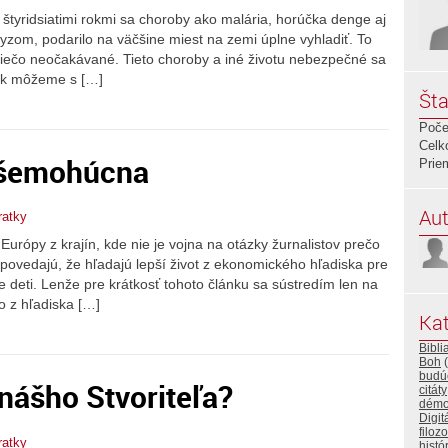
o štyridsiatimi rokmi sa choroby ako malária, horúčka denge aj
zom, podarilo na väčšine miest na zemi úplne vyhladiť. To
 niečo neočakávané. Tieto choroby a iné životu nebezpečné sa
tak môžeme s […]
Šta
Poče
Celk
 všemohúcna
Prie
Aut
ratky
Európy z krajín, kde nie je vojna na otázky žurnalistov prečo
dpovedajú, že hľadajú lepší život z ekonomického hľadiska pre
e deti. Lenže pre krátkosť tohoto článku sa sústredím len na
o z hľadiska […]
Kat
Bibli
Boh
(
budú
nášho Stvoriteľa?
citáty
démo
Digit
filozo
ratky
histó