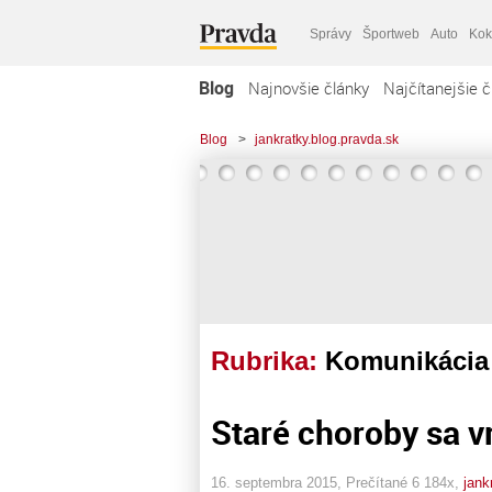
Správy
Športweb
Auto
Kok
Blog
Najnovšie články
Najčítanejšie č
Blog
>
jankratky.blog.pravda.sk
Rubrika:
Komunikácia
Staré choroby sa v
16. septembra 2015, Prečítané 6 184x,
jank