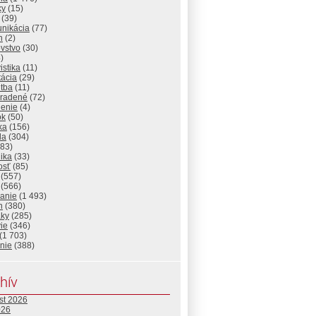
ky
(15)
(39)
nikácia
(77)
n
(2)
vstvo
(30)
)
istika
(11)
tácia
(29)
itba
(11)
radené
(72)
lenie
(4)
ok
(50)
ika
(156)
da
(304)
83)
ika
(33)
osť
(85)
(557)
(566)
lanie
(1 493)
n
(380)
aky
(285)
ie
(346)
(1 703)
nie
(388)
hív
st 2026
026