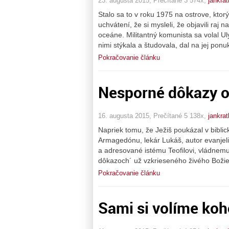
23. augusta 2015, Prečítané 3 574x,
jankra
Stalo sa to v roku 1975 na ostrove, ktorý
uchvátení, že si mysleli, že objavili 
oceáne. Militantný komunista sa volal U
nimi stýkala a študovala, dal na jej pon
Pokračovanie článku
Nesporné dôkazy o
16. augusta 2015, Prečítané 5 138x,
jankra
Napriek tomu, že Ježiš poukázal v bibli
Armagedónu, lekár Lukáš, autor evanjel
a adresované istému Teofilovi, vládnem
dôkazoch´ už vzkrieseného živého Boži
Pokračovanie článku
Sami si volíme ko