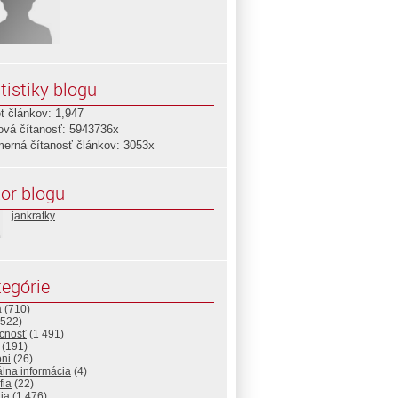
tistiky blogu
t článkov: 1,947
ová čítanosť: 5943736x
merná čítanosť článkov: 3053x
or blogu
jankratky
egórie
a
(710)
522)
cnosť
(1 491)
(191)
ni
(26)
álna informácia
(4)
fia
(22)
ria
(1 476)