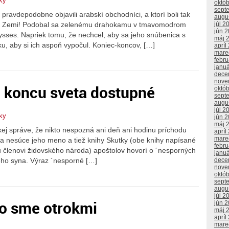
tky
októ
sept
 pravdepodobne objavili arabskí obchodníci, a ktorí boli tak
augu
júl 2
raj na Zemi! Podobal sa zelenému drahokamu v tmavomodrom
jún 
lysses. Napriek tomu, že nechcel, aby sa jeho snúbenica s
máj 
uku, aby si ich aspoň vypočul. Koniec-koncov, […]
apríl
mare
febr
janu
dece
nove
 koncu sveta dostupné
októ
sept
augu
júl 2
tky
jún 
máj 
ckej správe, že nikto nespozná ani deň ani hodinu príchodu
apríl
mare
ia nesúce jeho meno a tiež knihy Skutky (obe knihy napísané
febr
u členovi židovského národa) apoštolov hovorí o ´nesporných
janu
eho syna. Výraz ´nesporné […]
dece
nove
októ
sept
augu
júl 2
ho sme otrokmi
jún 
máj 
apríl
mare