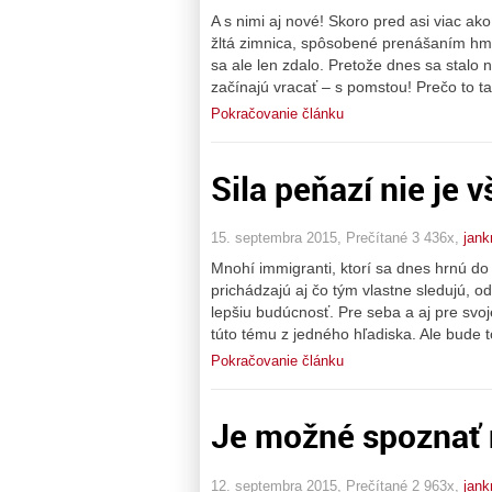
A s nimi aj nové! Skoro pred asi viac ak
žltá zimnica, spôsobené prenášaním hmy
sa ale len zdalo. Pretože dnes sa stalo
začínajú vracať – s pomstou! Prečo to 
Pokračovanie článku
Sila peňazí nie je
15. septembra 2015, Prečítané 3 436x,
jank
Mnohí immigranti, ktorí sa dnes hrnú do 
prichádzajú aj čo tým vlastne sledujú, o
lepšiu budúcnosť. Pre seba a aj pre svoj
túto tému z jedného hľadiska. Ale bude t
Pokračovanie článku
Je možné spoznať 
12. septembra 2015, Prečítané 2 963x,
jank