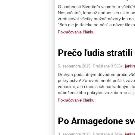
O osobnosti Stvoriteľa vesmíru a všetk
Nespočetné, lebo až dodnes ich nikto ne
zredukovať všetky možné názory len na d
´Boh nie je ďaleko od nás´ a názor filoz
Pokračovanie článku
Prečo ľudia stratili
5. septembra 2015, Prečítané 3 583x,
jankr
Druhým podstatným dôvodom prečo väčšin
pokrytectvo! Zároveň mnohí prišli k záve
veriacimi, ale i medzi ich nadradenými 
náboženského pokrytectva zoberme si je
Pokračovanie článku
Po Armagedone sve
3. septembra 2015, Prečítané 4 749x,
jankr