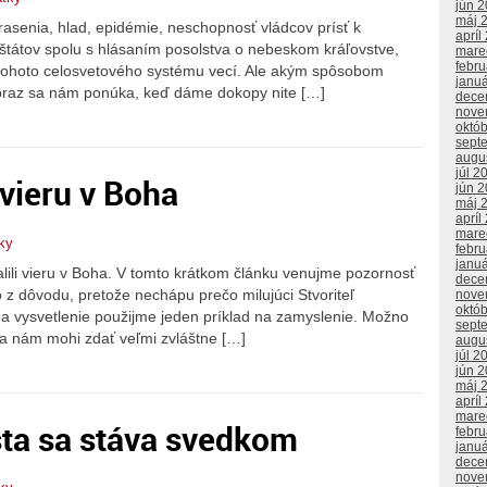
jún 
máj 
rasenia, hlad, epidémie, neschopnosť vládcov prísť k
apríl
tátov spolu s hlásaním posolstva o nebeskom kráľovstve,
mare
febr
 tohoto celosvetového systému vecí. Ale akým spôsobom
janu
braz sa nám ponúka, keď dáme dokopy nite […]
dece
nove
októ
sept
augu
júl 2
 vieru v Boha
jún 
máj 
apríl
mare
tky
febr
janu
alili vieru v Boha. V tomto krátkom článku venujme pozornosť
dece
o z dôvodu, pretože nechápu prečo milujúci Stvoriteľ
nove
októ
na vysvetlenie použijme jeden príklad na zamyslenie. Možno
sept
y sa nám mohi zdať veľmi zvláštne […]
augu
júl 2
jún 
máj 
apríl
mare
sta sa stáva svedkom
febr
janu
dece
nove