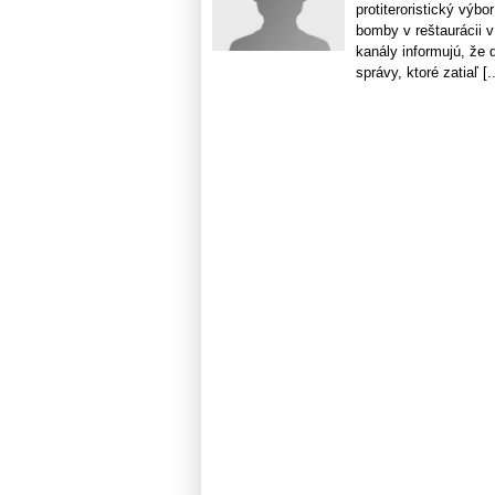
protiteroristický vý
bomby v reštaurácii v
kanály informujú, že 
správy, ktoré zatiaľ [..