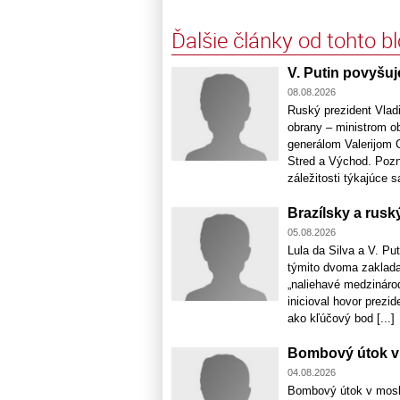
Ďalšie články od tohto b
V. Putin povyšuj
08.08.2026
Ruský prezident Vladi
obrany – ministrom o
generálom Valerijom G
Stred a Východ. Pozna
záležitosti týkajúce sa
Brazílsky a ruský
05.08.2026
Lula da Silva a V. Put
týmito dvoma zakladaj
„naliehavé medzinárod
inicioval hovor prezid
ako kľúčový bod [...]
Bombový útok v 
04.08.2026
Bombový útok v mosko