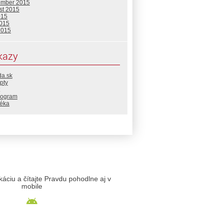
ember 2015
st 2015
015
2015
2015
kazy
da.sk
pty
rogram
téka
likáciu a čítajte Pravdu pohodlne aj v
mobile