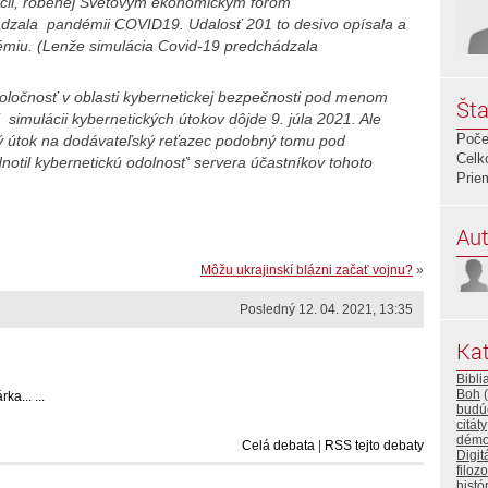
ácii, robenej Svetovým ekonomickým fórom
ádzala pandémii COVID19. Udalosť 201 to desivo opísala a
émiu. (Lenže simulácia Covid-19 predchádzala
poločnosť v oblasti kybernetickej bezpečnosti pod menom
Šta
 simulácii kybernetických útokov dôjde 9. júla 2021. Ale
Poče
ký útok na dodávateľský reťazec podobný tomu pod
Celk
otil kybernetickú odolnosť‘ servera účastníkov tohoto
Prie
Aut
Môžu ukrajinskí blázni začať vojnu?
»
Posledný 12. 04. 2021, 13:35
Kat
Bibli
Boh
(
a... ...
budú
citáty
démo
Celá debata
|
RSS tejto debaty
Digit
filozo
histó