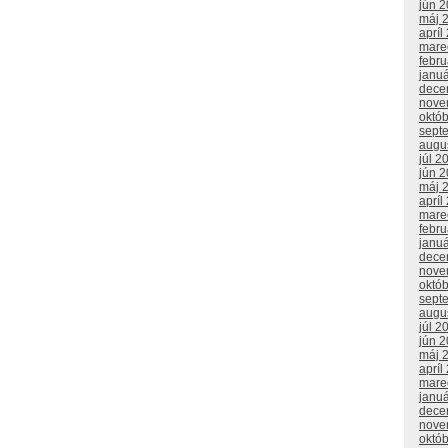
jún 
máj 
apríl
mare
febr
janu
dece
nove
októ
sept
augu
júl 2
jún 
máj 
apríl
mare
febr
janu
dece
nove
októ
sept
augu
júl 2
jún 
máj 
apríl
mare
janu
dece
nove
októ