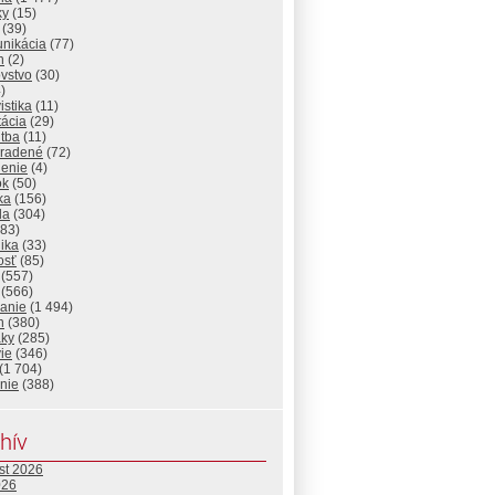
ky
(15)
(39)
nikácia
(77)
n
(2)
vstvo
(30)
)
istika
(11)
tácia
(29)
itba
(11)
radené
(72)
lenie
(4)
ok
(50)
ika
(156)
da
(304)
83)
ika
(33)
osť
(85)
(557)
(566)
lanie
(1 494)
n
(380)
aky
(285)
ie
(346)
(1 704)
nie
(388)
hív
st 2026
026