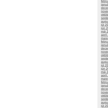
febr
janu
dece
nove
októ
sept
augu
júl 2
jún 
máj 
apríl
mare
febr
janu
dece
nove
októ
sept
augu
júl 2
jún 
máj 
apríl
mare
febr
janu
dece
nove
októ
sept
augu
júl 2