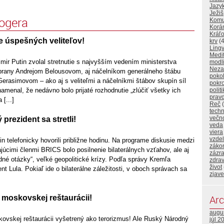
Jazy
Ježiš
logera
Komu
Korá
Kráľo
e úspešných veliteľov!
krv
(4
Lingv
Medi
mir Putin zvolal stretnutie s najvyšším vedením ministerstva
modl
Neza
brany Andrejom Belousovom, aj náčelníkom generálneho štábu
poko
erasimovom – ako aj s veliteľmi a náčelníkmi štábov skupín síl
pokr
menal, že nedávno bolo prijaté rozhodnutie „zlúčiť všetky ich
polit
prav
 [...]
Reč
(
techn
večn
 prezident sa stretli!
veda
viera
vzde
in telefonicky hovorili približne hodinu. Na programe diskusie medzi
záko
úcimi členmi BRICS bolo posilnenie bilaterálnych vzťahov, ale aj
zázr
né otázky“, veľké geopolitické krízy. Podľa správy Kremľa
zdrav
život
ent Lula. Pokiaľ ide o bilaterálne záležitosti, v oboch správach sa
zjave
Arc
moskovskej reštaurácii!
augu
vskej reštaurácii vyšetrený ako terorizmus! Ale Ruský Národný
júl 2