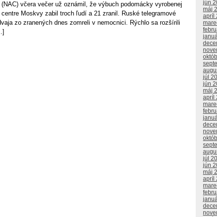
jún 
bor (NAC) včera večer už oznámil, že výbuch podomácky vyrobenej
máj 
 centre Moskvy zabil troch ľudí a 21 zranil. Ruské telegramové
apríl
dvaja zo zranených dnes zomreli v nemocnici. Rýchlo sa rozšírili
mare
febr
.]
janu
dece
nove
októ
sept
augu
júl 2
jún 
máj 
apríl
mare
febr
janu
dece
nove
októ
sept
augu
júl 2
jún 
máj 
apríl
mare
febr
janu
dece
nove