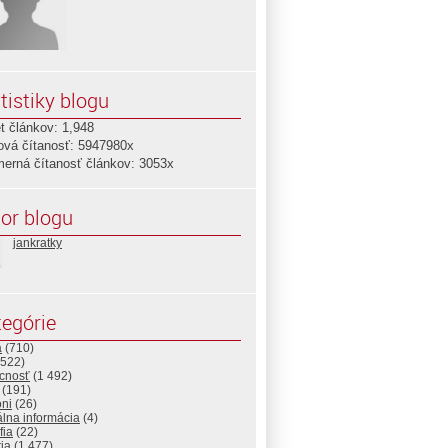
tistiky blogu
t článkov: 1,948
ová čítanosť: 5947980x
merná čítanosť článkov: 3053x
or blogu
jankratky
egórie
a
(710)
522)
cnosť
(1 492)
(191)
ni
(26)
álna informácia
(4)
fia
(22)
ria
(1 477)