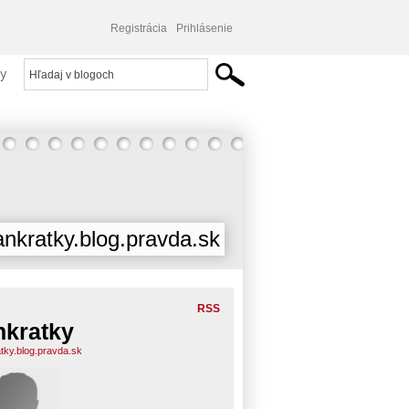
Registrácia
Prihlásenie
y
ankratky.blog.pravda.sk
RSS
nkratky
atky.blog.pravda.sk