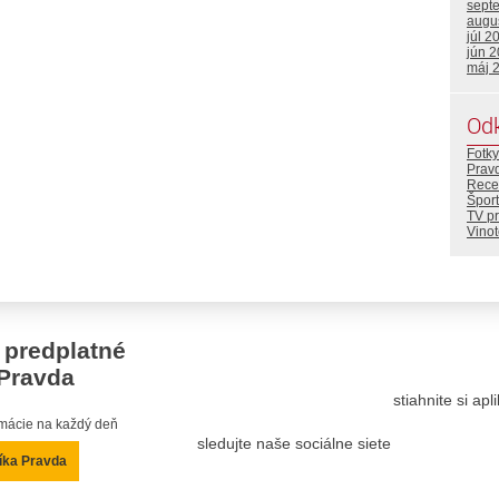
sept
augu
júl 2
jún 
máj 
Od
Fotky
Prav
Rece
Šport
TV p
Vino
 predplatné
Pravda
stiahnite si ap
ormácie na každý deň
sledujte naše sociálne siete
íka Pravda