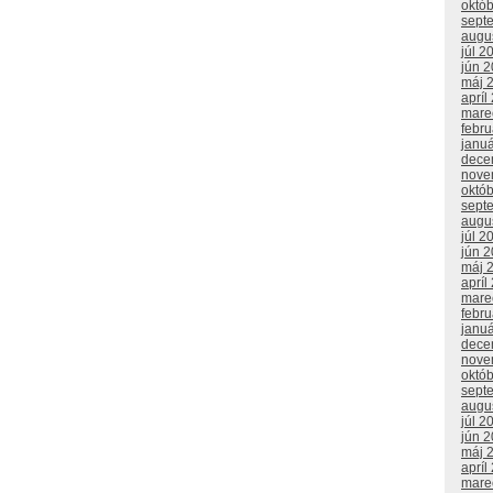
októ
sept
augu
júl 2
jún 
máj 
apríl
mare
febr
janu
dece
nove
októ
sept
augu
júl 2
jún 
máj 
apríl
mare
febr
janu
dece
nove
októ
sept
augu
júl 2
jún 
máj 
apríl
mare