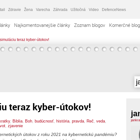
tail
Zdravie
Žena
Varecha
Záhrada
Užitočná
Video
DefenceNews
lánky
Najkomentovanejšie články
Zoznam blogov
Komerčné blog
simuláciu teraz kyber-útokov!
j
iu teraz kyber-útokov!
ja
jankr
kratky
,
Biblia
,
Boh
,
budúcnosť
,
história
,
pravda
,
Reč
,
veda
,
ivot
,
zjavenie
ybernetických útokov z roku 2021 na kybernetickú pandémiu?