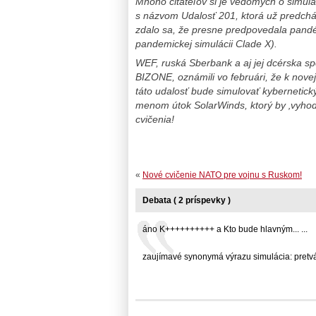
Mnoho čitateľov si je vedomých o simul
s názvom Udalosť 201, ktorá už predch
zdalo sa, že presne predpovedala pand
pandemickej simulácii Clade X).
WEF, ruská Sberbank a aj jej dcérska s
BIZONE, oznámili vo februári, že k novej
táto udalosť bude simulovať kybernetic
menom útok SolarWinds, ktorý by ‚vyhodn
cvičenia!
«
Nové cvičenie NATO pre vojnu s Ruskom!
Debata ( 2 príspevky )
áno K++++++++++ a Kto bude hlavným... ...
zaujímavé synonymá výrazu simulácia: pretvárk