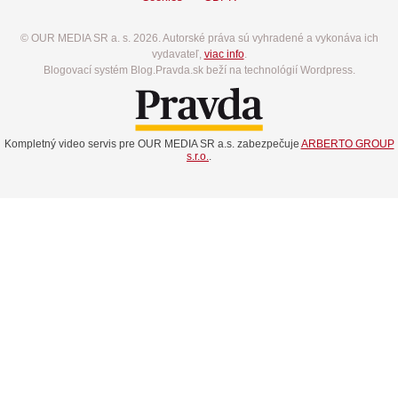
© OUR MEDIA SR a. s. 2026. Autorské práva sú vyhradené a vykonáva ich
vydavateľ,
viac info
.
Blogovací systém Blog.Pravda.sk beží na technológií Wordpress.
Kompletný video servis pre OUR MEDIA SR a.s. zabezpečuje
ARBERTO GROUP
s.r.o.
.