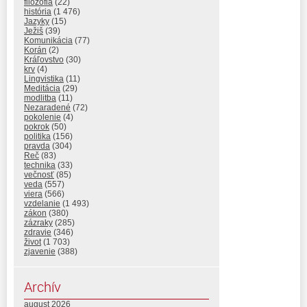
filozofia
(22)
história
(1 476)
Jazyky
(15)
Ježiš
(39)
Komunikácia
(77)
Korán
(2)
Kráľovstvo
(30)
krv
(4)
Lingvistika
(11)
Meditácia
(29)
modlitba
(11)
Nezaradené
(72)
pokolenie
(4)
pokrok
(50)
politika
(156)
pravda
(304)
Reč
(83)
technika
(33)
večnosť
(85)
veda
(557)
viera
(566)
vzdelanie
(1 493)
zákon
(380)
zázraky
(285)
zdravie
(346)
život
(1 703)
zjavenie
(388)
Archív
august 2026