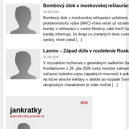
Bombový útok v moskovskej reštauráci
04.08.2026
Bombový útok v moskovskej reštaurácii vyšetrený
protiteroristický výbor (NAC) včera večer už ozná
bomby v reštaurácii v centre Moskvy zabil troch ľu
kanály informujú, že dvaja zo zranených dnes zomre
správy, ktoré zatiaľ [...]
Lavrov – Západ dúfa v rozdelenie Rusk
01.08.2026
V rozsiahlom rozhovore s generálnym riaditeľom t
Kondašovom z 29. júla 2026 ruský minister zahrani
súčasnú hybridnú vojnu západných mocností k pok
na rôzne etnické enklávy v období po rozpade Sovi
ukrajinským charakterom je stále možné [...]
RSS
jankratky
jankratky.blog.pravda.sk