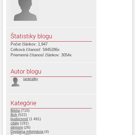
Štatistiky blogu
Počet článkov: 1,947
Celková čítanosť: 5945286x
Priemerná čítanosť článkov: 3054x
Autor blogu
jankratky
Kategórie
Biblia
(710)
Boh
(522)
budúcnosť
(1 491)
citáty
(191)
démoni
(26)
Digitálna informácia
(4)