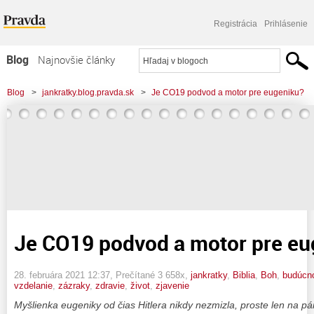
Registrácia
Prihlásenie
Blog
Najnovšie články
Najčítanejšie články
Blog
>
jankratky.blog.pravda.sk
>
Je CO19 podvod a motor pre eugeniku?
Najkomentovanejšie články
Zoznam blogov
Komerčné blogy
Je CO19 podvod a motor pre eu
28. februára 2021 12:37
, Prečítané 3 658x,
jankratky
,
Biblia
,
Boh
,
budúcn
vzdelanie
,
zázraky
,
zdravie
,
život
,
zjavenie
Myšlienka eugeniky od čias Hitlera nikdy nezmizla, proste len na pá