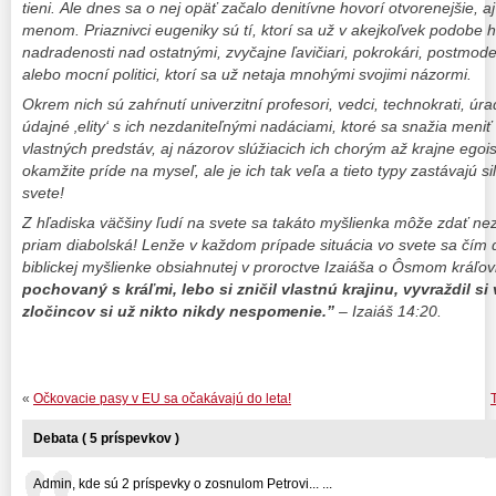
tieni. Ale dnes sa o nej opäť začalo denitívne hovorí otvorenejšie, 
menom. Priaznivci eugeniky sú tí, ktorí sa už v akejkoľvek podobe hl
nadradenosti nad ostatnými, zvyčajne ľavičiari, pokrokári, postmodern
alebo mocní politici, ktorí sa už netaja mnohými svojimi názormi.
Okrem nich sú zahŕnutí univerzitní profesori, vedci, technokrati, úrad
údajné ‚elity‘ s ich nezdaniteľnými nadáciami, ktoré sa snažia meniť 
vlastných predstáv, aj názorov slúžiacich ich chorým až krajne egoi
okamžite príde na myseľ, ale je ich tak veľa a tieto typy zastávajú 
svete!
Z hľadiska väčšiny ľudí na svete sa takáto myšlienka môže zdať ne
priam diabolská! Lenže v každom prípade situácia vo svete sa čím ďa
biblickej myšlienke obsiahnutej v proroctve Izaiáša o Ôsmom kráľov
pochovaný s kráľmi, lebo si zničil vlastnú krajinu, vyvraždil s
zločincov si už nikto nikdy nespomenie.”
– Izaiáš 14:20.
«
Očkovacie pasy v EU sa očakávajú do leta!
Debata ( 5 príspevkov )
Admin, kde sú 2 príspevky o zosnulom Petrovi... ...