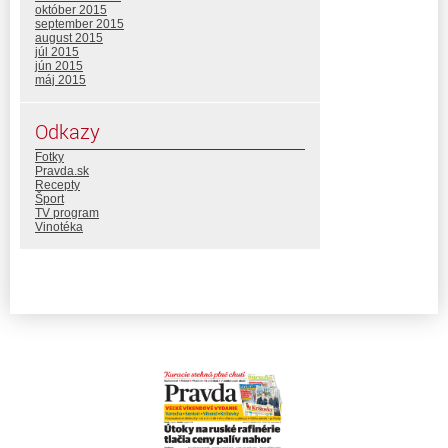
október 2015
september 2015
august 2015
júl 2015
jún 2015
máj 2015
Odkazy
Fotky
Pravda.sk
Recepty
Šport
TV program
Vinotéka