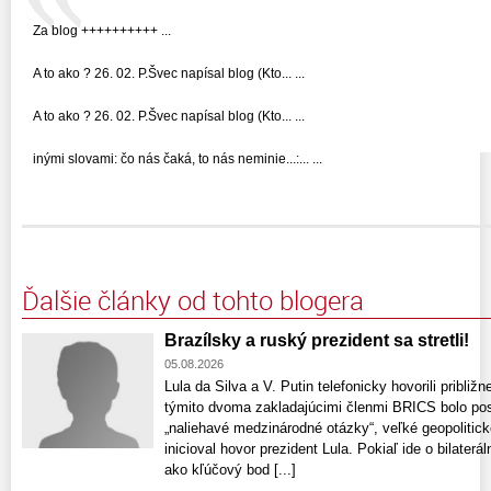
Za blog ++++++++++ ...
A to ako ? 26. 02. P.Švec napísal blog (Kto... ...
A to ako ? 26. 02. P.Švec napísal blog (Kto... ...
inými slovami: čo nás čaká, to nás neminie...:... ...
Ďalšie články od tohto blogera
Brazílsky a ruský prezident sa stretli!
05.08.2026
Lula da Silva a V. Putin telefonicky hovorili pribli
týmito dvoma zakladajúcimi členmi BRICS bolo posil
„naliehavé medzinárodné otázky“, veľké geopolitic
inicioval hovor prezident Lula. Pokiaľ ide o bilaterá
ako kľúčový bod [...]