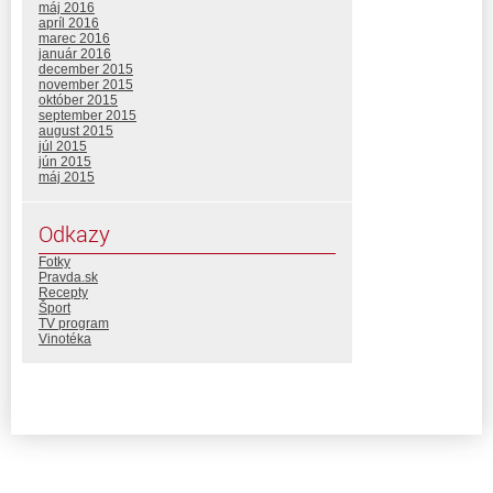
máj 2016
apríl 2016
marec 2016
január 2016
december 2015
november 2015
október 2015
september 2015
august 2015
júl 2015
jún 2015
máj 2015
Odkazy
Fotky
Pravda.sk
Recepty
Šport
TV program
Vinotéka