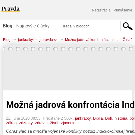
Registrácia
Prihlásenie
Blog
Najnovšie články
Najčítanejšie články
Blog
>
jankratky.blog.pravda.sk
>
Možná jadrová konfrontácia India - Čína?
Najkomentovanejšie články
Zoznam blogov
Komerčné blogy
Možná jadrová konfrontácia Ind
22. júna 2020 08:53
, Prečítané 2 580x,
jankratky
,
Biblia
,
Boh
,
história
,
pol
zákon
,
zázraky
,
zdravie
,
život
,
zjavenie
Čoraz viac sa množia vojenské konflikty pozdĺž indicko-čínskej hrani