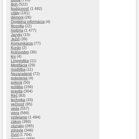
Biblia
(710)
Boh
(522)
budúcnosť
(1 492)
citáty
(191)
démoni
(26)
Digitálna informácia
(4)
filozofia
(22)
história
(1 477)
Jazyky
(15)
Ježiš
(39)
Komunikácia
(77)
Korán
(2)
Kráľovstvo
(30)
krv
(4)
Lingvistika
(11)
Meditácia
(29)
modlitba
(11)
Nezaradené
(72)
pokolenie
(4)
pokrok
(50)
politika
(156)
pravda
(304)
Reč
(83)
technika
(33)
večnosť
(85)
veda
(557)
viera
(566)
vzdelanie
(1 494)
zákon
(380)
zázraky
(285)
zdravie
(346)
život
(1 704)