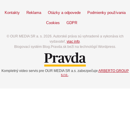
Kontakty
Reklama
Otázky a odpovede
Podmienky používania
Cookies
GDPR
© OUR MEDIA SR a. s. 2026. Autorské práva sú vyhradené a vykonáva ich
vydavateľ,
viac info
.
Blogovací systém Blog.Pravda.sk beží na technológií Wordpress.
Kompletný video servis pre OUR MEDIA SR a.s. zabezpečuje
ARBERTO GROUP
s.r.o.
.