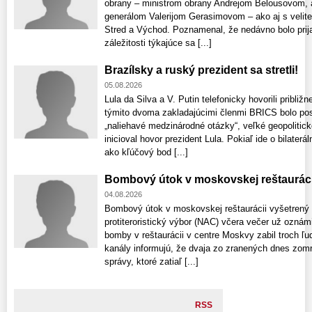
obrany – ministrom obrany Andrejom Belousovom, 
generálom Valerijom Gerasimovom – ako aj s velite
Stred a Východ. Poznamenal, že nedávno bolo prijat
záležitosti týkajúce sa [...]
Brazílsky a ruský prezident sa stretli!
05.08.2026
Lula da Silva a V. Putin telefonicky hovorili pribli
týmito dvoma zakladajúcimi členmi BRICS bolo posil
„naliehavé medzinárodné otázky“, veľké geopolitic
inicioval hovor prezident Lula. Pokiaľ ide o bilaterá
ako kľúčový bod [...]
Bombový útok v moskovskej reštauráci
04.08.2026
Bombový útok v moskovskej reštaurácii vyšetrený
protiteroristický výbor (NAC) včera večer už ozná
bomby v reštaurácii v centre Moskvy zabil troch ľu
kanály informujú, že dvaja zo zranených dnes zomre
správy, ktoré zatiaľ [...]
RSS