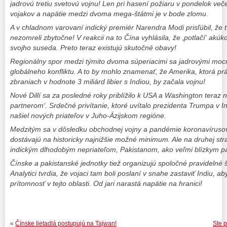
jadrovú tretiu svetovú vojnu! Len pri hasení požiaru v pondelok več
vojakov a napätie medzi dvoma mega-štátmi je v bode zlomu.
A v chladnom varovaní indický premiér Narendra Modi prisľúbil, že tí,
nezomreli zbytočne! V reakcii na to Čína vyhlásila, že ‚potlačí‘ akú
svojho suseda. Preto teraz existujú skutočné obavy!
Regionálny spor medzi týmito dvoma súperiacimi sa jadrovými mo
globálneho konfliktu. A to by mohlo znamenať, že Amerika, ktorá p
zbraniach v hodnote 3 miliárd libier s Indiou, by začala vojnu!
Nové Dillí sa za posledné roky priblížilo k USA a Washington teraz
partnerom‘. Srdečné privítanie, ktoré uvítalo prezidenta Trumpa v In
našiel nových priateľov v Juho-Ázijskom regióne.
Medzitým sa v dôsledku obchodnej vojny a pandémie koronavíruso
dostávajú na historicky najnižšie možné minimum. Ale na druhej st
indickým dlhodobým nepriateľom, Pakistanom, ako veľmi blízkym p
Čínske a pakistanské jednotky tiež organizujú spoločné pravidelné š
Analytici tvrdia, že vojaci tam boli poslaní v snahe zastaviť Indiu, a
prítomnosť v tejto oblasti. Od jari narastá napätie na hranici!
«
Čínske lietadlá postupujú na Tajwan!
Ste p