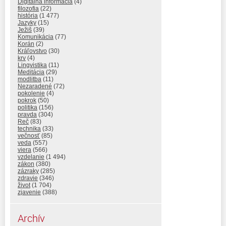
Digitálna informácia
(4)
filozofia
(22)
história
(1 477)
Jazyky
(15)
Ježiš
(39)
Komunikácia
(77)
Korán
(2)
Kráľovstvo
(30)
krv
(4)
Lingvistika
(11)
Meditácia
(29)
modlitba
(11)
Nezaradené
(72)
pokolenie
(4)
pokrok
(50)
politika
(156)
pravda
(304)
Reč
(83)
technika
(33)
večnosť
(85)
veda
(557)
viera
(566)
vzdelanie
(1 494)
zákon
(380)
zázraky
(285)
zdravie
(346)
život
(1 704)
zjavenie
(388)
Archív