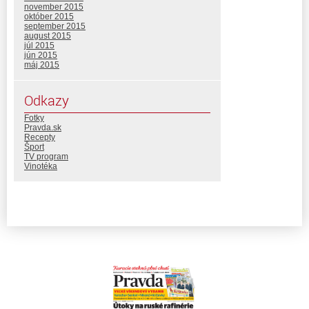
november 2015
október 2015
september 2015
august 2015
júl 2015
jún 2015
máj 2015
Odkazy
Fotky
Pravda.sk
Recepty
Šport
TV program
Vinotéka