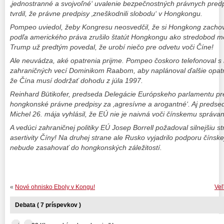
‚jednostranné a svojvoľné‘ uvalenie bezpečnostných právnych pr
tvrdil, že právne predpisy ‚zneškodnili slobodu‘ v Hongkongu.
Pompeo uviedol, žeby Kongresu neosvedčil, že si Hongkong zachov
podľa amerického práva zrušilo štatút Hongkongu ako stredobod m
Trump už predtým povedal, že urobí niečo pre odvetu voči Číne!
Ale neuvádza, aké opatrenia prijme. Pompeo čoskoro telefonoval s 
zahraničných vecí Dominikom Raabom, aby naplánoval ďalšie opatre
že Čína musí dodržať dohodu z júla 1997.
Reinhard Bütikofer, predseda Delegácie Európskeho parlamentu pre
hongkonské právne predpisy za ‚agresívne a arogantné‘. Aj predse
Michel 26. mája vyhlásil, že EÚ nie je naivná voči čínskemu správan
A vedúci zahraničnej politiky EÚ Josep Borrell požadoval silnejšiu str
asertivity Číny! Na druhej strane ale Rusko vyjadrilo podporu čínske
nebude zasahovať do hongkonských záležitostí.
«
Nové ohnisko Eboly v Kongu!
Veľ
Debata ( 7 príspevkov )