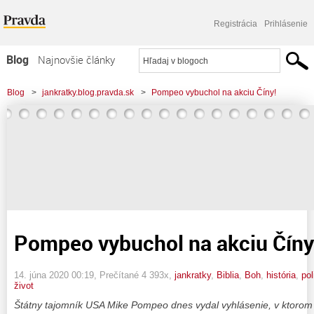
Registrácia
Prihlásenie
Blog
Najnovšie články
Najčítanejšie články
Blog
>
jankratky.blog.pravda.sk
>
Pompeo vybuchol na akciu Číny!
Najkomentovanejšie články
Zoznam blogov
Komerčné blogy
Pompeo vybuchol na akciu Číny
14. júna 2020 00:19
, Prečítané 4 393x,
jankratky
,
Biblia
,
Boh
,
história
,
pol
život
Štátny tajomník USA Mike Pompeo dnes vydal vyhlásenie, v ktorom 