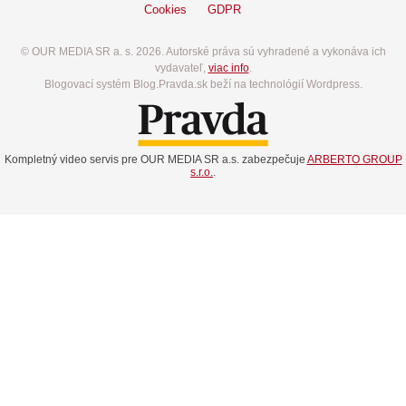
Cookies
GDPR
© OUR MEDIA SR a. s. 2026. Autorské práva sú vyhradené a vykonáva ich
vydavateľ,
viac info
.
Blogovací systém Blog.Pravda.sk beží na technológií Wordpress.
Kompletný video servis pre OUR MEDIA SR a.s. zabezpečuje
ARBERTO GROUP
s.r.o.
.