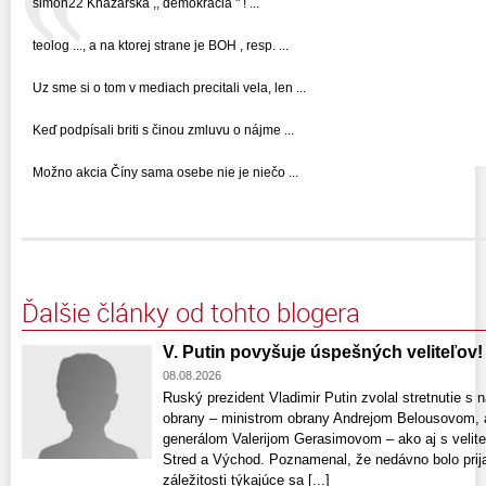
simon22 Khazarská ,, demokracia " ! ...
teolog ..., a na ktorej strane je BOH , resp. ...
Uz sme si o tom v mediach precitali vela, len ...
Keď podpísali briti s činou zmluvu o nájme ...
Možno akcia Číny sama osebe nie je niečo ...
Ďalšie články od tohto blogera
V. Putin povyšuje úspešných veliteľov!
08.08.2026
Ruský prezident Vladimir Putin zvolal stretnutie s
obrany – ministrom obrany Andrejom Belousovom, 
generálom Valerijom Gerasimovom – ako aj s velite
Stred a Východ. Poznamenal, že nedávno bolo prijat
záležitosti týkajúce sa [...]