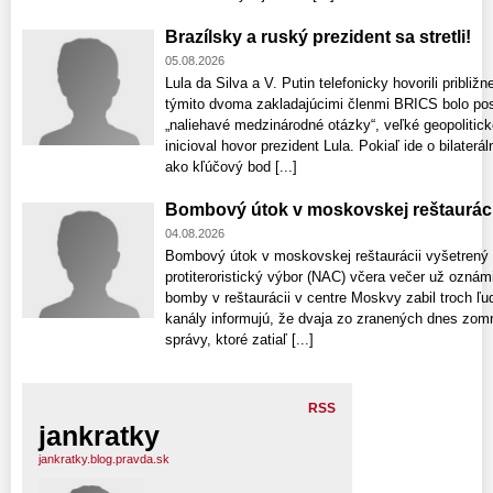
Brazílsky a ruský prezident sa stretli!
05.08.2026
Lula da Silva a V. Putin telefonicky hovorili pribli
týmito dvoma zakladajúcimi členmi BRICS bolo posil
„naliehavé medzinárodné otázky“, veľké geopolitic
inicioval hovor prezident Lula. Pokiaľ ide o bilaterá
ako kľúčový bod [...]
Bombový útok v moskovskej reštauráci
04.08.2026
Bombový útok v moskovskej reštaurácii vyšetrený
protiteroristický výbor (NAC) včera večer už ozná
bomby v reštaurácii v centre Moskvy zabil troch ľu
kanály informujú, že dvaja zo zranených dnes zomre
správy, ktoré zatiaľ [...]
RSS
jankratky
jankratky.blog.pravda.sk