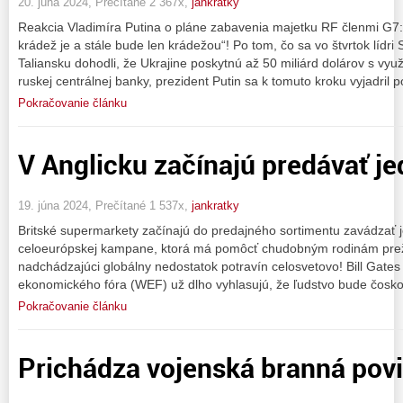
20. júna 2024, Prečítané 2 367x,
jankratky
Reakcia Vladimíra Putina o pláne zabavenia majetku RF členmi G7
krádež je a stále bude len krádežou“! Po tom, čo sa vo štvrtok lídr
Taliansku dohodli, že Ukrajine poskytnú až 50 miliárd dolárov s vy
ruskej centrálnej banky, prezident Putin sa k tomuto kroku vyjadril 
Pokračovanie článku
V Anglicku začínajú predávať je
19. júna 2024, Prečítané 1 537x,
jankratky
Britské supermarkety začínajú do predajného sortimentu zavádzať 
celoeurópskej kampane, ktorá má pomôcť chudobným rodinám preži
nadchádzajúci globálny nedostatok potravín celosvetovo! Bill Gate
ekonomického fóra (WEF) už dlho vyhlasujú, že ľudstvo bude čosko
Pokračovanie článku
Prichádza vojenská branná pov