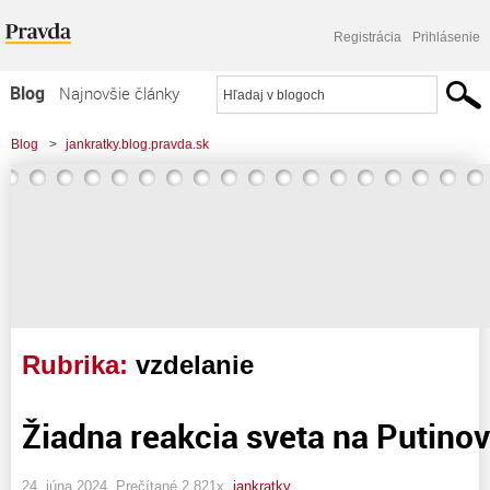
Registrácia
Prihlásenie
Blog
Najnovšie články
Najčítanejšie články
Blog
>
jankratky.blog.pravda.sk
Najkomentovanejšie články
Zoznam blogov
Komerčné blogy
Rubrika:
vzdelanie
Žiadna reakcia sveta na Putinov
24. júna 2024, Prečítané 2 821x,
jankratky