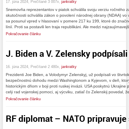
17. júna 2024, Prečítané 3 007x,
jankratky
Snemovňa reprezentantov v piatok schválila svoju verziu ročného zá
skutočnosti schválila zákon o povolení národnej obrany (NDAA) vo v
sa posunul vpred v hlasovaní v pomere 217 ku 199, ktoré do značne
línií. Proti sa postavili len traja republikáni. Ale medzi najzaujímavej
Pokračovanie článku
J. Biden a V. Zelensky podpísal
16. júna 2024, Prečítané 2 480x,
jankratky
Prezidenti Joe Biden, a Volodymyr Zelenskyj, už podpísali vo štvrt
bezpečnostnú dohodu medzi Washingtonom a Kyjevom, v deň, ktorý 
historickým dňom v boji proti ruskej invázii. USA poskytnú Ukrajine
celý rad vojenskej pomoci, aj výcviku, zatiaľ čo Zelenskij povedal, ž
Pokračovanie článku
RF diplomat – NATO pripravuje s