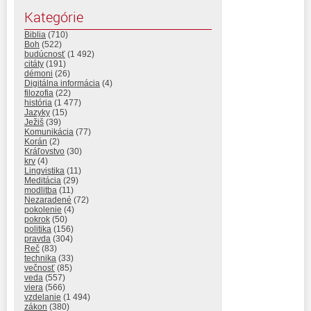
Kategórie
Biblia
(710)
Boh
(522)
budúcnosť
(1 492)
citáty
(191)
démoni
(26)
Digitálna informácia
(4)
filozofia
(22)
história
(1 477)
Jazyky
(15)
Ježiš
(39)
Komunikácia
(77)
Korán
(2)
Kráľovstvo
(30)
krv
(4)
Lingvistika
(11)
Meditácia
(29)
modlitba
(11)
Nezaradené
(72)
pokolenie
(4)
pokrok
(50)
politika
(156)
pravda
(304)
Reč
(83)
technika
(33)
večnosť
(85)
veda
(557)
viera
(566)
vzdelanie
(1 494)
zákon
(380)