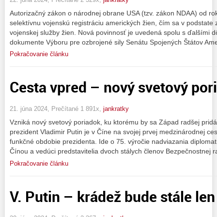
Autorizačný zákon o národnej obrane USA (tzv. zákon NDAA) od r
selektívnu vojenskú registráciu amerických žien, čím sa v podsta
vojenskej služby žien. Nová povinnosť je uvedená spolu s ďalšími 
dokumente Výboru pre ozbrojené sily Senátu Spojených Štátov Amer
Pokračovanie článku
Cesta vpred – nový svetový por
21. júna 2024, Prečítané 1 891x,
jankratky
Vzniká nový svetový poriadok, ku ktorému by sa Západ radšej pridá
prezident Vladimir Putin je v Číne na svojej prvej medzinárodnej ce
funkčné obdobie prezidenta. Ide o 75. výročie nadviazania diplom
Čínou a vedúci predstavitelia dvoch stálych členov Bezpečnostnej 
Pokračovanie článku
V. Putin – krádež bude stále len