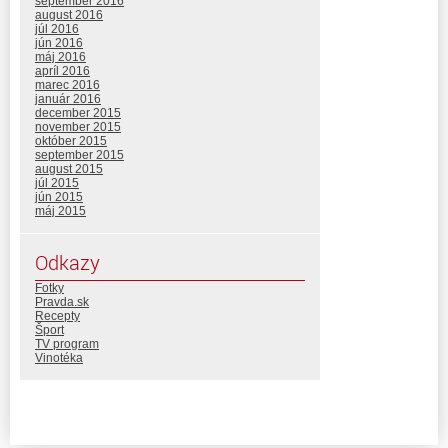
september 2016
august 2016
júl 2016
jún 2016
máj 2016
apríl 2016
marec 2016
január 2016
december 2015
november 2015
október 2015
september 2015
august 2015
júl 2015
jún 2015
máj 2015
Odkazy
Fotky
Pravda.sk
Recepty
Šport
TV program
Vinotéka