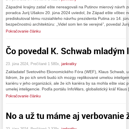
Západné krajiny zatiaľ ešte nereagovali na Putinov mierový návrh 
poradca Jurij Ušakov 20. júna 2024 uviedol, že Západ ešte vôbec n
prediskutoval tému rozsiahleho návrhu prezidenta Putina zo 14. jún
bezpečnostnú architektúru: „Videl som len tie verejné”, povedal Ju
Pokračovanie článku
Čo povedal K. Schwab mladým 
23. júna 2024, Prečítané 1 580x,
jankratky
Zakladateľ Svetového Ekonomického Fóra (WEF), Klaus Schwab, 
lídrom, že po ich smrti budú ich mozgy replikované umelou intelig
kariéru v jeho organizácii, ale že ich kariéra by sa mohla ešte viac
umelej inteligencie. Podľa portálu InfoWars, globalistický kráľ Klaus
Pokračovanie článku
No a už tu máme aj verbovanie ž
22. júna 2024, Prečítané 2 329x,
jankratky