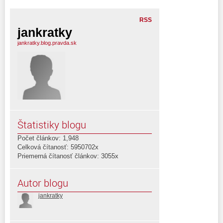
RSS
jankratky
jankratky.blog.pravda.sk
Štatistiky blogu
Počet článkov: 1,948
Celková čítanosť: 5950702x
Priemerná čítanosť článkov: 3055x
Autor blogu
jankratky