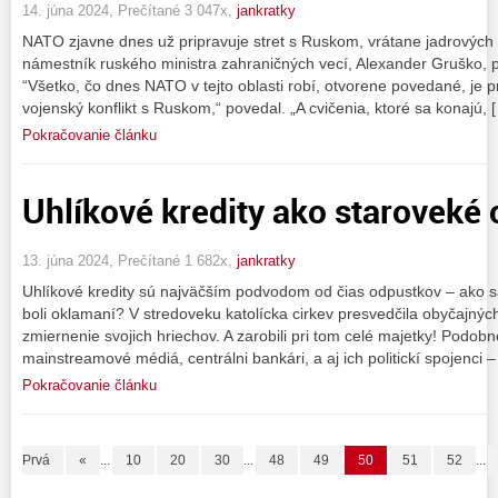
14. júna 2024, Prečítané 3 047x,
jankratky
NATO zjavne dnes už pripravuje stret s Ruskom, vrátane jadrových z
námestník ruského ministra zahraničných vecí, Alexander Gruško, 
“Všetko, čo dnes NATO v tejto oblasti robí, otvorene povedané, je 
vojenský konflikt s Ruskom,“ povedal. „A cvičenia, ktoré sa konajú, 
Pokračovanie článku
Uhlíkové kredity ako staroveké 
13. júna 2024, Prečítané 1 682x,
jankratky
Uhlíkové kredity sú najväčším podvodom od čias odpustkov – ako 
boli oklamaní? V stredoveku katolícka cirkev presvedčila obyčajných 
zmiernenie svojich hriechov. A zarobili pri tom celé majetky! Podob
mainstreamové médiá, centrálni bankári, a aj ich politickí spojenci 
Pokračovanie článku
Prvá
«
...
10
20
30
...
48
49
50
51
52
...