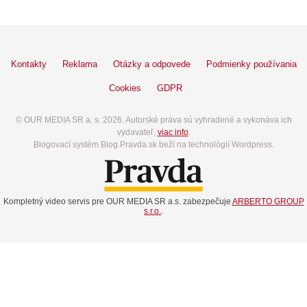
Kontakty
Reklama
Otázky a odpovede
Podmienky používania
Cookies
GDPR
© OUR MEDIA SR a. s. 2026. Autorské práva sú vyhradené a vykonáva ich
vydavateľ,
viac info
.
Blogovací systém Blog.Pravda.sk beží na technológií Wordpress.
Kompletný video servis pre OUR MEDIA SR a.s. zabezpečuje
ARBERTO GROUP
s.r.o.
.