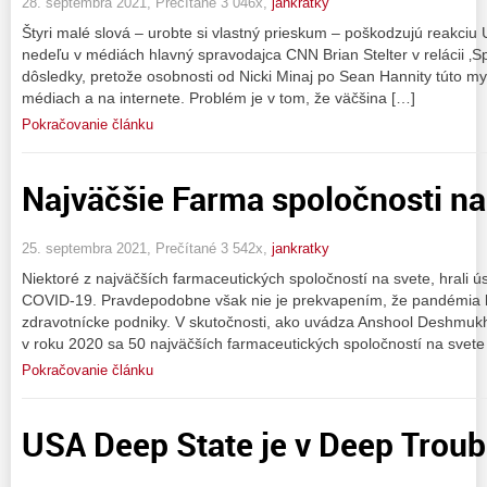
28. septembra 2021, Prečítané 3 046x,
jankratky
Štyri malé slová – urobte si vlastný prieskum – poškodzujú reakciu
nedeľu v médiách hlavný spravodajca CNN Brian Stelter v relácii ‚Sp
dôsledky, pretože osobnosti od Nicki Minaj po Sean Hannity túto my
médiach a na internete. Problém je v tom, že väčšina […]
Pokračovanie článku
Najväčšie Farma spoločnosti na
25. septembra 2021, Prečítané 3 542x,
jankratky
Niektoré z najväčších farmaceutických spoločností na svete, hrali ú
COVID-19. Pravdepodobne však nie je prekvapením, že pandémia b
zdravotnícke podniky. V skutočnosti, ako uvádza Anshool Deshmukh, 
v roku 2020 sa 50 najväčších farmaceutických spoločností na svete 
Pokračovanie článku
USA Deep State je v Deep Troub