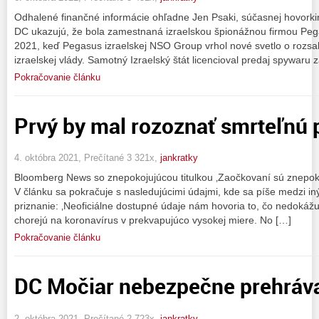
Odhalené finančné informácie ohľadne Jen Psaki, súčasnej hovork
DC ukazujú, že bola zamestnaná izraelskou špionážnou firmou Pegas
2021, keď Pegasus izraelskej NSO Group vrhol nové svetlo o rozsah
izraelskej vlády. Samotný Izraelský štát licencioval predaj spywaru
Pokračovanie článku
Prvý by mal rozoznať smrteľnú
4. októbra 2021, Prečítané 3 321x,
jankratky
Bloomberg News so znepokojujúcou titulkou ‚Zaočkovaní sú znepok
V článku sa pokračuje s nasledujúcimi údajmi, kde sa píše medzi in
priznanie: ‚Neoficiálne dostupné údaje nám hovoria to, čo nedokážu
chorejú na koronavírus v prekvapujúco vysokej miere. No […]
Pokračovanie článku
DC Močiar nebezpečne prehráv
2. októbra 2021, Prečítané 2 723x,
jankratky