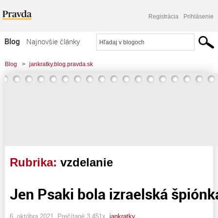
Registrácia
Prihlásenie
Blog
Najnovšie články
Najčítanejšie články
Blog
>
jankratky.blog.pravda.sk
Najkomentovanejšie články
Zoznam blogov
Komerčné blogy
Rubrika:
vzdelanie
Jen Psaki bola izraelská špiónk
6. októbra 2021, Prečítané 3 451x,
jankratky