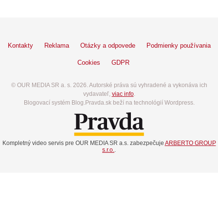
Kontakty
Reklama
Otázky a odpovede
Podmienky používania
Cookies
GDPR
© OUR MEDIA SR a. s. 2026. Autorské práva sú vyhradené a vykonáva ich
vydavateľ,
viac info
.
Blogovací systém Blog.Pravda.sk beží na technológií Wordpress.
Kompletný video servis pre OUR MEDIA SR a.s. zabezpečuje
ARBERTO GROUP
s.r.o.
.