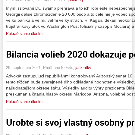
Inými sslovami DC swamp prehráva a to ich robí ešte nebezpečnejš
Georgii ďalšie zhromaždenie 20 000 osôb a to celé nie je vôbec s
veľkú paniku a veľmi, veľmi veľký strach. R. Kagan, dekan neokonze
trojstránkový útok vo Washington Post (oficiálny časopis Močiara) a t
Pokračovanie článku
Bilancia volieb 2020 dokazuje 
29. septembra 2021, Prečítané 5 054x,
jankratky
Advokát zastupujúci republikánmi kontrolovaný Arizonský senát 16.
tento týždeň bude zverejnené dlho odkladané hodnotenie výsledkov
najľudnatejšom okrese štátu. Výsledky auditu výhry prezidenta Bi
preskúmania čítania hlasov okresu Maricopa, Arizona, volebné post
Pokračovanie článku
Urobte si svoj vlastný osobný p