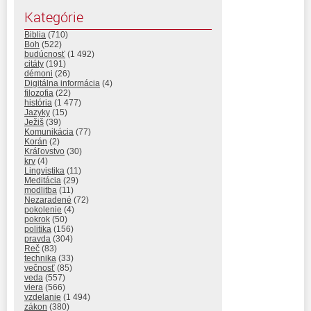
Kategórie
Biblia
(710)
Boh
(522)
budúcnosť
(1 492)
citáty
(191)
démoni
(26)
Digitálna informácia
(4)
filozofia
(22)
história
(1 477)
Jazyky
(15)
Ježiš
(39)
Komunikácia
(77)
Korán
(2)
Kráľovstvo
(30)
krv
(4)
Lingvistika
(11)
Meditácia
(29)
modlitba
(11)
Nezaradené
(72)
pokolenie
(4)
pokrok
(50)
politika
(156)
pravda
(304)
Reč
(83)
technika
(33)
večnosť
(85)
veda
(557)
viera
(566)
vzdelanie
(1 494)
zákon
(380)