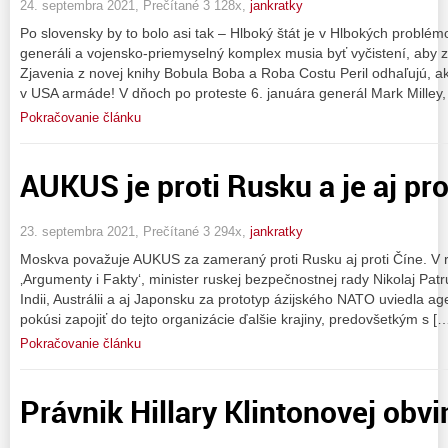
24. septembra 2021, Prečítané 3 128x,
jankratky
Po slovensky by to bolo asi tak – Hlboký štát je v Hlbokých problé
generáli a vojensko-priemyselný komplex musia byť vyčistení, aby z
Zjavenia z novej knihy Bobula Boba a Roba Costu Peril odhaľujú, a
v USA armáde! V dňoch po proteste 6. januára generál Mark Milley,
Pokračovanie článku
AUKUS je proti Rusku a je aj pro
23. septembra 2021, Prečítané 3 294x,
jankratky
Moskva považuje AUKUS za zameraný proti Rusku aj proti Číne. V r
‚Argumenty i Fakty‘, minister ruskej bezpečnostnej rady Nikolaj Pat
Indii, Austrálii a aj Japonsku za prototyp ázijského NATO uviedla 
pokúsi zapojiť do tejto organizácie ďalšie krajiny, predovšetkým s [
Pokračovanie článku
Právnik Hillary Klintonovej obvi