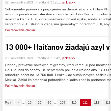
22. septembra 2021, Prečítané 3 126x,
jankratky
Súkromného právnika s prepojením na demokratov a aj Hillary Klint
osobitný poradca ministerstva spravodlivosti John Durham, z obvin
uviedol a klamal FBI, ktoré vyšetrovalo pôvod ruskej sondy. Advok
septembri 2016 stretol s vtedajším generálnym poradcom FBI, aby
Pokračovanie článku
13 000+ Haiťanov žiadajú azyl 
20. septembra 2021, Prečítané 2 784x,
jankratky
Odhady prevažne haitských migrantov, ktorí kempujú pod medzin
Del Rio, boli do soboty 18. septembra poludnia už viac ako 13 000 
odhaduje počet na 13 700 ľudí. Lenže viac autobusových zásielok s
Mexika. Zatiaľ čo americká pohraničná hliadka zriadila prenosné toa
Pokračovanie článku
Prvá
«
...
10
20
30
...
109
110
111
112
113