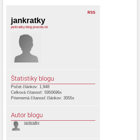
RSS
jankratky
jankratky.blog.pravda.sk
Štatistiky blogu
Počet článkov: 1,948
Celková čítanosť: 5950696x
Priemerná čítanosť článkov: 3055x
Autor blogu
jankratky