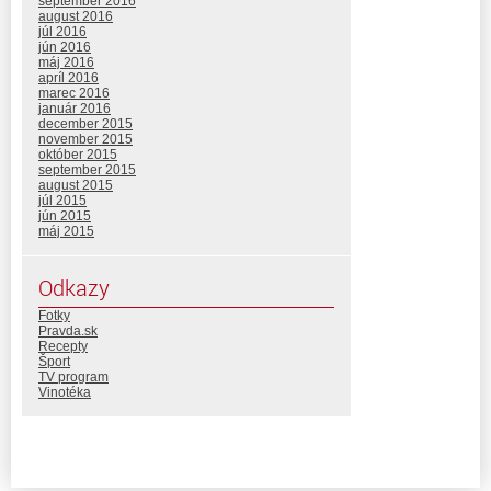
september 2016
august 2016
júl 2016
jún 2016
máj 2016
apríl 2016
marec 2016
január 2016
december 2015
november 2015
október 2015
september 2015
august 2015
júl 2015
jún 2015
máj 2015
Odkazy
Fotky
Pravda.sk
Recepty
Šport
TV program
Vinotéka