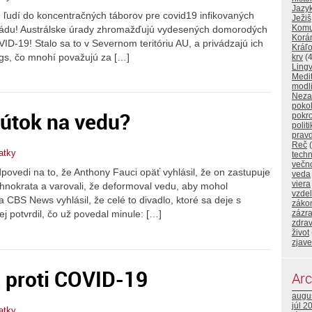
Jazy
ých ľudí do koncentračných táborov pre covid19 infikovaných
Ježiš
Komu
rmádu! Austrálske úrady zhromažďujú vydesených domorodých
Korá
OVID-19! Stalo sa to v Severnom teritóriu AU, a privádzajú ich
Kráľo
gs, čo mnohí považujú za […]
krv
(4
Lingv
Medi
modl
Neza
poko
 útok na vedu?
pokr
polit
prav
Reč
(
atky
techn
večn
ovedi na to, že Anthony Fauci opäť vyhlásil, že on zastupuje
veda
viera
hnokrata a varovali, že deformoval vedu, aby mohol
vzde
a CBS News vyhlásil, že celé to divadlo, ktoré sa deje s
záko
zázr
ej potvrdil, čo už povedal minule: […]
zdrav
život
zjave
a proti COVID-19
Arc
augu
júl 2
atky