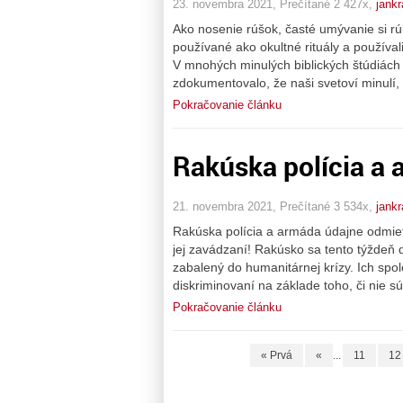
23. novembra 2021, Prečítané 2 427x,
jankr
Ako nosenie rúšok, časté umývanie si rú
používané ako okultné rituály a používal
V mnohých minulých biblických štúdiách
zdokumentovalo, že naši svetoví minulí,
Pokračovanie článku
Rakúska polícia a 
21. novembra 2021, Prečítané 3 534x,
jankr
Rakúska polícia a armáda údajne odmietaj
jej zavádzaní! Rakúsko sa tento týždeň d
zabalený do humanitárnej krízy. Ich spo
diskriminovaní na základe toho, či nie s
Pokračovanie článku
« Prvá
«
...
11
12