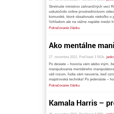
Stretnutie ministrov zahraničných vecí 
uskutočnilo online prostredníctvom vid
komuniké, ktoré obsahovalo niekoľko o
Vzhľadom ale na vážne napätie medzi Ind
Pokračovanie článku
Ako mentálne mani
27. novembra 2021, Prečítané 3 563x,
jankr
Po desiate – hovoria vám alebo iným, že 
manipulovania mentálneho manipulátora,
váš rozum, ľudia vám neuveria, keď ozná
majstrovská technika! Po jedenáste – ho
Pokračovanie článku
Kamala Harris – pr