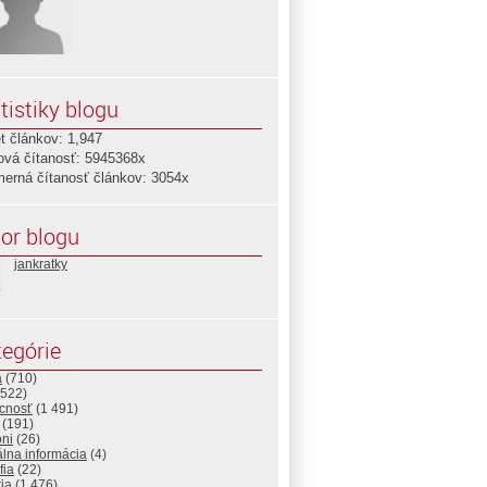
tistiky blogu
t článkov: 1,947
ová čítanosť: 5945368x
merná čítanosť článkov: 3054x
or blogu
jankratky
egórie
a
(710)
522)
cnosť
(1 491)
(191)
ni
(26)
álna informácia
(4)
fia
(22)
ria
(1 476)