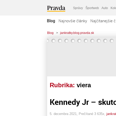
Správy
Športweb
Auto
Kok
Blog
Najnovšie články
Najčítanejšie č
Blog
>
jankratky.blog.pravda.sk
Rubrika:
viera
Kennedy Jr – skut
5. decembra 2021, Prečítané 3 635x,
jankra