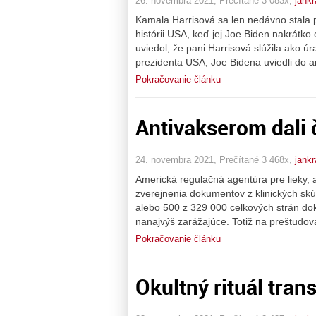
26. novembra 2021, Prečítané 3 083x,
jankr
Kamala Harrisová sa len nedávno stala p
histórii USA, keď jej Joe Biden nakrátko
uviedol, že pani Harrisová slúžila ako ú
prezidenta USA, Joe Bidena uviedli do 
Pokračovanie článku
Antivakserom dali 
24. novembra 2021, Prečítané 3 468x,
jankr
Americká regulačná agentúra pre lieky, 
zverejnenia dokumentov z klinických skú
alebo 500 z 329 000 celkových strán d
nanajvýš zarážajúce. Totiž na preštudov
Pokračovanie článku
Okultný rituál tra