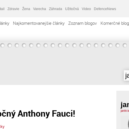
tail
Zdravie
Žena
Varecha
Záhrada
Užitočná
Video
DefenceNews
lánky
Najkomentovanejšie články
Zoznam blogov
Komerčné blog
j
ja
očný Anthony Fauci!
jankr
tky