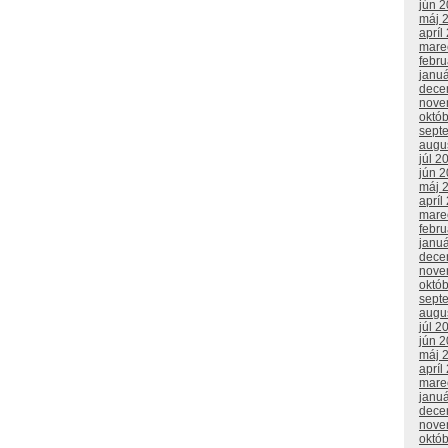
jún 
máj 
apríl
mare
febr
janu
dece
nove
októ
sept
augu
júl 2
jún 
máj 
apríl
mare
febr
janu
dece
nove
októ
sept
augu
júl 2
jún 
máj 
apríl
mare
janu
dece
nove
októ