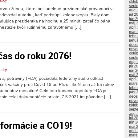
atky
októ
sept
rvou ženou, ktorej boli udelené prezidentské právomoci v
augu
júl 2
 odovzdal autoritu, keď podstúpil kolonoskopiu. Biely dom
jún 
radujúca prezidentka na hodinu a 25 minút, zatiaľ čo pána
máj 
anestézie kvôli rutinnému zdravotnému […]
apríl
mare
febr
janu
dece
nove
čas do roku 2076!
októ
sept
augu
júl 2
atky
jún 
máj 
a aj potraviny (FDA) požiadala federálny súd o odklad
apríl
mare
šok vakcíny proti Covid-19 od Pfizer-BioNTech až 55 rokov
febr
okumentov mesačne! Celé toto konanie agentúry FDA je
janu
anie celej dokumentácie prijatej 7.5.2021 im pôvodne […]
dece
nove
októ
sept
augu
júl 2
nsformácie a CO19!
jún 
máj 
apríl
mare