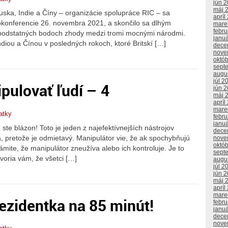
jún 
máj 
Ruska, Indie a Číny – organizácie spolupráce RIC – sa
apríl
eokonferencie 26. novembra 2021, a skončilo sa dlhým
mare
febr
 podstatných bodoch zhody medzi tromi mocnými národmi.
janu
iou a Čínou v posledných rokoch, ktoré Britskí […]
dece
nove
októ
sept
augu
júl 2
pulovať ľudí – 4
jún 
máj 
apríl
mare
atky
febr
janu
ste blázon! Toto je jeden z najefektívnejších nástrojov
dece
 pretože je odmietavý. Manipulátor vie, že ak spochybňujú
nove
októ
mite, že manipulátor zneužíva alebo ich kontroluje. Je to
sept
voria vám, že všetci […]
augu
júl 2
jún 
máj 
apríl
mare
ezidentka na 85 minút!
febr
janu
dece
nove