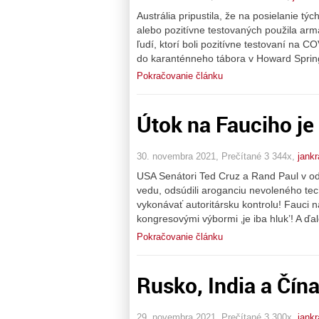
Austrália pripustila, že na posielanie t
alebo pozitívne testovaných použila a
ľudí, ktorí boli pozitívne testovaní na C
do karanténneho tábora v Howard Sprin
Pokračovanie článku
Útok na Fauciho je
30. novembra 2021, Prečítané 3 344x,
jankr
USA Senátori Ted Cruz a Rand Paul v odp
vedu, odsúdili aroganciu nevoleného tec
vykonávať autoritársku kontrolu! Fauci n
kongresovými výbormi ‚je iba hluk’! A ďal
Pokračovanie článku
Rusko, India a Čín
29. novembra 2021, Prečítané 3 300x,
jankr