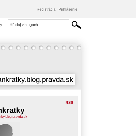
Registrácia
Prihlásenie
y
ankratky.blog.pravda.sk
RSS
nkratky
atky.blog.pravda.sk