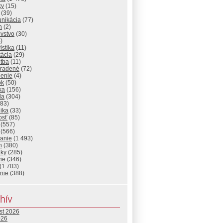
ky
(15)
(39)
nikácia
(77)
n
(2)
vstvo
(30)
)
istika
(11)
tácia
(29)
itba
(11)
radené
(72)
lenie
(4)
ok
(50)
ika
(156)
da
(304)
83)
ika
(33)
osť
(85)
(557)
(566)
lanie
(1 493)
n
(380)
aky
(285)
ie
(346)
(1 703)
nie
(388)
hív
st 2026
026