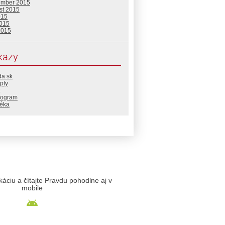
ember 2015
st 2015
015
2015
2015
kazy
da.sk
pty
rogram
téka
likáciu a čítajte Pravdu pohodlne aj v
mobile