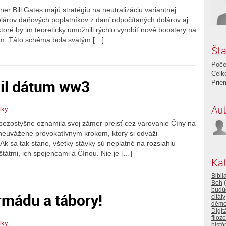
er Bill Gates majú stratégiu na neutralizáciu variantnej
 dolárov daňových poplatníkov z daní odpočítaných dolárov aj
oré by im teoreticky umožnili rýchlo vyrobiť nové boostery na
m. Táto schéma bola svätým […]
Šta
Poče
Celk
il dátum ww3
Prie
Aut
tky
 bezostyšne oznámila svoj zámer prejsť cez varovanie Číny na
 neuvážene provokatívnym krokom, ktorý si odváži
k sa tak stane, všetky stávky sú neplatné na rozsiahlu
tátmi, ich spojencami a Čínou. Nie je […]
Kat
Bibli
Boh
(
budú
armádu a tábory!
citáty
démo
Digit
filozo
tky
histó