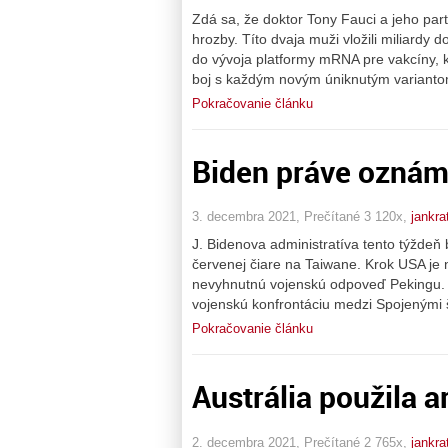
Zdá sa, že doktor Tony Fauci a jeho partn
hrozby. Títo dvaja muži vložili miliardy
do vývoja platformy mRNA pre vakcíny, kt
boj s každým novým úniknutým varianto
Pokračovanie článku
Biden práve oznám
3. decembra 2021, Prečítané 3 120x,
jankra
J. Bidenova administratíva tento týždeň
červenej čiare na Taiwane. Krok USA je
nevyhnutnú vojenskú odpoveď Pekingu. A
vojenskú konfrontáciu medzi Spojenými š
Pokračovanie článku
Austrália použila 
2. decembra 2021, Prečítané 2 765x,
jankra