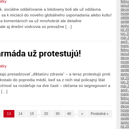
atky
febr
janu
k, sociálne oddeľovanie a lokdowny boli ale už oddávna
dece
nove
i sa k iniciácii do nového globálneho usporiadania alebo kultu!
októ
 a komentároch sa už mnohokrát ale detailne
sept
augu
 ale aj dnešní vodcovia sú prevažne […]
júl 2
jún 
máj 
apríl
mare
armáda už protestujú!
febr
janu
dece
nove
októ
atky
sept
ú presadzovať „diktatúru zdravia“ – a teraz protestujú proti
augu
júl 2
ostalo do popredia médií, keď sa z nich stal policajný štát
jún 
ločnosť sa rozdeľuje na dve časti – občania sú segregovaní a
máj 
apríl
ú […]
mare
febr
janu
dece
nove
13
14
15
...
20
30
40
...
»
Posledná »
októ
sept
augu
júl 2