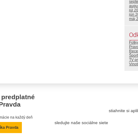
sept
augu
júl 2
jún 
máj 
Od
Fotky
Prav
Rece
Šport
TV p
Vino
 predplatné
Pravda
stiahnite si ap
ormácie na každý deň
sledujte naše sociálne siete
íka Pravda