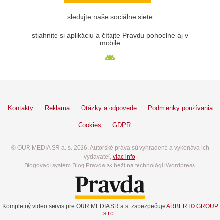
sledujte naše sociálne siete
stiahnite si aplikáciu a čítajte Pravdu pohodlne aj v
mobile
Kontakty
Reklama
Otázky a odpovede
Podmienky používania
Cookies
GDPR
© OUR MEDIA SR a. s. 2026. Autorské práva sú vyhradené a vykonáva ich
vydavateľ,
viac info
.
Blogovací systém Blog.Pravda.sk beží na technológií Wordpress.
Kompletný video servis pre OUR MEDIA SR a.s. zabezpečuje
ARBERTO GROUP
s.r.o.
.