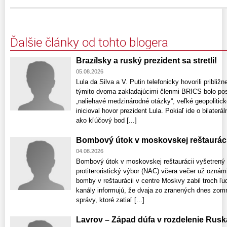
Ďalšie články od tohto blogera
Brazílsky a ruský prezident sa stretli!
05.08.2026
Lula da Silva a V. Putin telefonicky hovorili pribli
týmito dvoma zakladajúcimi členmi BRICS bolo posil
„naliehavé medzinárodné otázky“, veľké geopolitic
inicioval hovor prezident Lula. Pokiaľ ide o bilaterá
ako kľúčový bod [...]
Bombový útok v moskovskej reštauráci
04.08.2026
Bombový útok v moskovskej reštaurácii vyšetrený
protiteroristický výbor (NAC) včera večer už ozná
bomby v reštaurácii v centre Moskvy zabil troch ľu
kanály informujú, že dvaja zo zranených dnes zomre
správy, ktoré zatiaľ [...]
Lavrov – Západ dúfa v rozdelenie Rusk