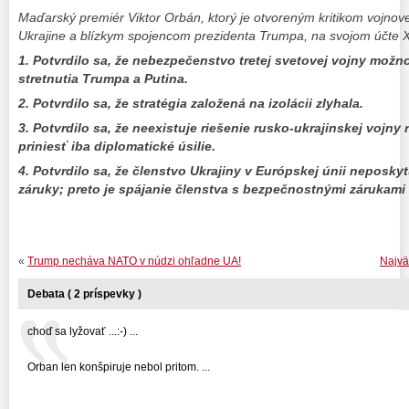
Maďarský premiér Viktor Orbán, ktorý je otvoreným kritikom vojnove
Ukrajine a blízkym spojencom prezidenta Trumpa, na svojom účte X
1. Potvrdilo sa, že nebezpečenstvo tretej svetovej vojny možn
stretnutia Trumpa a Putina.
2. Potvrdilo sa, že stratégia založená na izolácii zlyhala.
3. Potvrdilo sa, že neexistuje riešenie rusko-ukrajinskej vojny 
priniesť iba diplomatické úsilie.
4. Potvrdilo sa, že členstvo Ukrajiny v Európskej únii neposk
záruky; preto je spájanie členstva s bezpečnostnými zárukam
«
Trump necháva NATO v núdzi ohľadne UA!
Najvä
Debata ( 2 príspevky )
choď sa lyžovať ...:-) ...
Orban len konšpiruje nebol pritom. ...