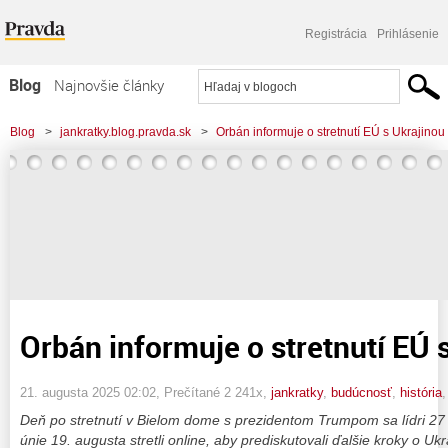
Registrácia
Prihlásenie
Blog
Najnovšie články
Najčítanejšie články
Blog
>
jankratky.blog.pravda.sk
>
Orbán informuje o stretnutí EÚ s Ukrajinou
Najkomentovanejšie články
Zoznam blogov
Komerčné blogy
Orbán informuje o stretnutí EÚ 
21. augusta 2025 02:02
, Prečítané 2 241x,
jankratky
,
budúcnosť
,
história
Deň po stretnutí v Bielom dome s prezidentom Trumpom sa lídri 27
únie 19. augusta stretli online, aby prediskutovali ďalšie kroky o Ukr