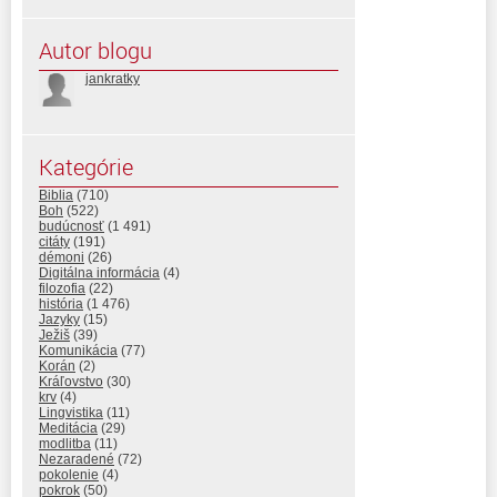
Autor blogu
jankratky
Kategórie
Biblia
(710)
Boh
(522)
budúcnosť
(1 491)
citáty
(191)
démoni
(26)
Digitálna informácia
(4)
filozofia
(22)
história
(1 476)
Jazyky
(15)
Ježiš
(39)
Komunikácia
(77)
Korán
(2)
Kráľovstvo
(30)
krv
(4)
Lingvistika
(11)
Meditácia
(29)
modlitba
(11)
Nezaradené
(72)
pokolenie
(4)
pokrok
(50)