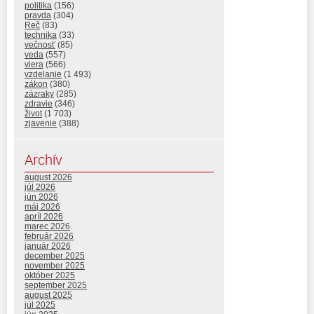
politika
(156)
pravda
(304)
Reč
(83)
technika
(33)
večnosť
(85)
veda
(557)
viera
(566)
vzdelanie
(1 493)
zákon
(380)
zázraky
(285)
zdravie
(346)
život
(1 703)
zjavenie
(388)
Archív
august 2026
júl 2026
jún 2026
máj 2026
apríl 2026
marec 2026
február 2026
január 2026
december 2025
november 2025
október 2025
september 2025
august 2025
júl 2025