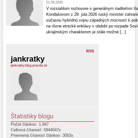
01.08.2026
V rozsiahlom rozhovore s generálnym riaditeľom t
Kondašovom z 29. júla 2026 ruský minister zahrani
súčasnú hybridnú vojnu západných mocností k pok
na rôzne etnické enklávy v období po rozpade Sovi
ukrajinským charakterom je stále možné [...]
RSS
jankratky
jankratky.blog.pravda.sk
Štatistiky blogu
Počet článkov: 1,947
Celková čítanosť: 5944047x
Priemerná čítanosť článkov: 3053x