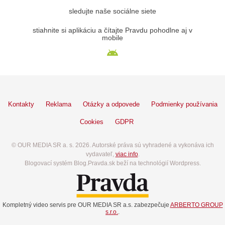
sledujte naše sociálne siete
stiahnite si aplikáciu a čítajte Pravdu pohodlne aj v
mobile
Kontakty
Reklama
Otázky a odpovede
Podmienky používania
Cookies
GDPR
© OUR MEDIA SR a. s. 2026. Autorské práva sú vyhradené a vykonáva ich
vydavateľ,
viac info
.
Blogovací systém Blog.Pravda.sk beží na technológií Wordpress.
Kompletný video servis pre OUR MEDIA SR a.s. zabezpečuje
ARBERTO GROUP
s.r.o.
.