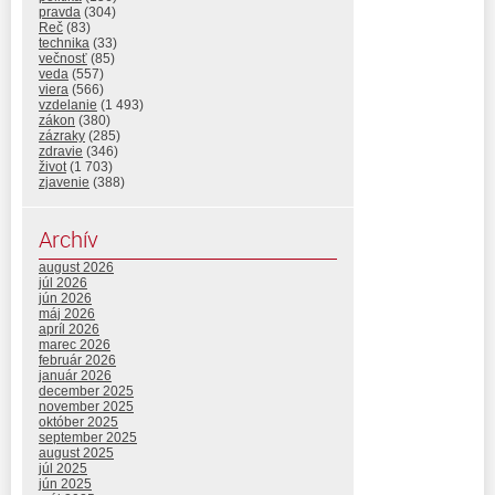
pravda
(304)
Reč
(83)
technika
(33)
večnosť
(85)
veda
(557)
viera
(566)
vzdelanie
(1 493)
zákon
(380)
zázraky
(285)
zdravie
(346)
život
(1 703)
zjavenie
(388)
Archív
august 2026
júl 2026
jún 2026
máj 2026
apríl 2026
marec 2026
február 2026
január 2026
december 2025
november 2025
október 2025
september 2025
august 2025
júl 2025
jún 2025