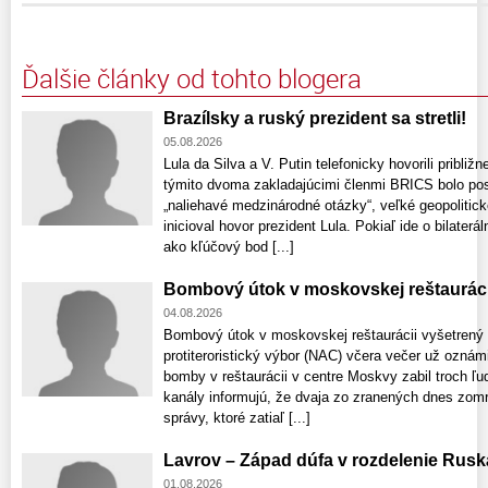
Ďalšie články od tohto blogera
Brazílsky a ruský prezident sa stretli!
05.08.2026
Lula da Silva a V. Putin telefonicky hovorili pribli
týmito dvoma zakladajúcimi členmi BRICS bolo posil
„naliehavé medzinárodné otázky“, veľké geopolitic
inicioval hovor prezident Lula. Pokiaľ ide o bilaterá
ako kľúčový bod [...]
Bombový útok v moskovskej reštauráci
04.08.2026
Bombový útok v moskovskej reštaurácii vyšetrený
protiteroristický výbor (NAC) včera večer už ozná
bomby v reštaurácii v centre Moskvy zabil troch ľu
kanály informujú, že dvaja zo zranených dnes zomre
správy, ktoré zatiaľ [...]
Lavrov – Západ dúfa v rozdelenie Rusk
01.08.2026