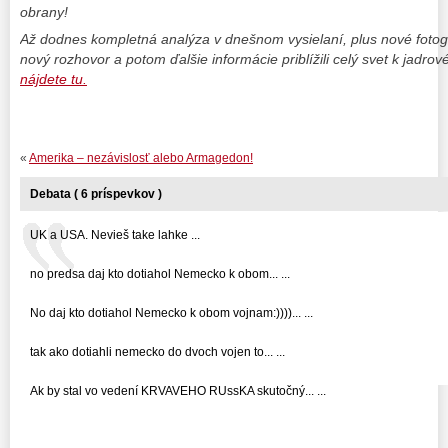
obrany!
Až dodnes kompletná analýza v dnešnom vysielaní, plus nové fotogr
nový rozhovor a potom ďalšie informácie priblížili celý svet k jad
nájdete tu.
«
Amerika – nezávislosť alebo Armagedon!
Debata ( 6 príspevkov )
UK a USA. Nevieš take lahke ...
no predsa daj kto dotiahol Nemecko k obom... ...
No daj kto dotiahol Nemecko k obom vojnam:))))... ...
tak ako dotiahli nemecko do dvoch vojen to... ...
Ak by stal vo vedení KRVAVEHO RUssKA skutočný... ...