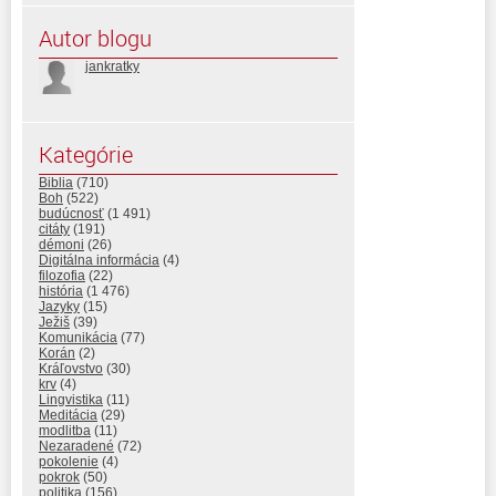
Autor blogu
jankratky
Kategórie
Biblia
(710)
Boh
(522)
budúcnosť
(1 491)
citáty
(191)
démoni
(26)
Digitálna informácia
(4)
filozofia
(22)
história
(1 476)
Jazyky
(15)
Ježiš
(39)
Komunikácia
(77)
Korán
(2)
Kráľovstvo
(30)
krv
(4)
Lingvistika
(11)
Meditácia
(29)
modlitba
(11)
Nezaradené
(72)
pokolenie
(4)
pokrok
(50)
politika
(156)