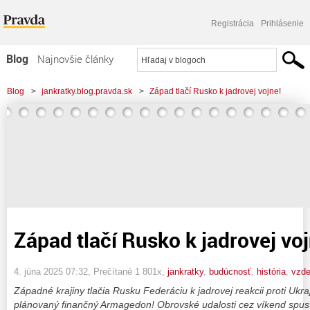
Registrácia
Prihlásenie
Blog
Najnovšie články
Najčítanejšie články
Blog
>
jankratky.blog.pravda.sk
>
Západ tlačí Rusko k jadrovej vojne!
Najkomentovanejšie články
Zoznam blogov
Komerčné blogy
Západ tlačí Rusko k jadrovej voj
4. júna 2025 07:32
, Prečítané 1 801x,
jankratky
,
budúcnosť
,
história
,
vzde
Západné krajiny tlačia Rusku Federáciu k jadrovej reakcii proti Ukraj
plánovaný finančný Armagedon! Obrovské udalosti cez víkend spustil