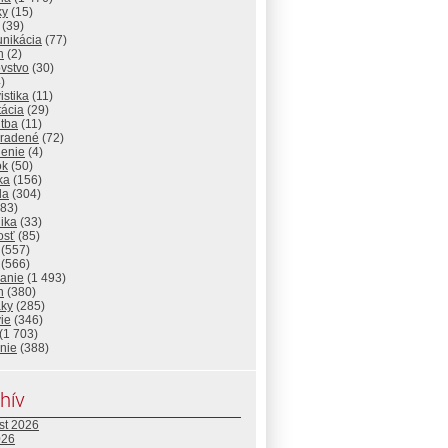
ky
(15)
(39)
nikácia
(77)
n
(2)
vstvo
(30)
)
istika
(11)
tácia
(29)
itba
(11)
radené
(72)
lenie
(4)
ok
(50)
ika
(156)
da
(304)
83)
ika
(33)
osť
(85)
(557)
(566)
lanie
(1 493)
n
(380)
aky
(285)
ie
(346)
(1 703)
nie
(388)
hív
st 2026
026