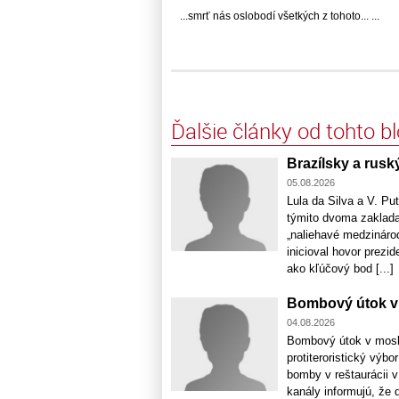
...smrť nás oslobodí všetkých z tohoto... ...
Ďalšie články od tohto b
Brazílsky a ruský
05.08.2026
Lula da Silva a V. Put
týmito dvoma zakladaj
„naliehavé medzinárod
inicioval hovor prezid
ako kľúčový bod [...]
Bombový útok v 
04.08.2026
Bombový útok v mosko
protiteroristický vý
bomby v reštaurácii v
kanály informujú, že 