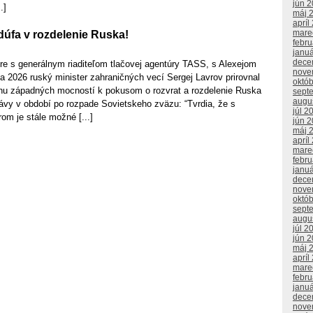
jún 
.]
máj 
apríl
mare
dúfa v rozdelenie Ruska!
febr
janu
dece
re s generálnym riaditeľom tlačovej agentúry TASS, s Alexejom
nove
 2026 ruský minister zahraničných vecí Sergej Lavrov prirovnal
októ
nu západných mocností k pokusom o rozvrat a rozdelenie Ruska
sept
augu
lávy v období po rozpade Sovietskeho zväzu: “Tvrdia, že s
júl 2
om je stále možné [...]
jún 
máj 
apríl
mare
febr
janu
dece
nove
októ
sept
augu
júl 2
jún 
máj 
apríl
mare
febr
janu
dece
nove