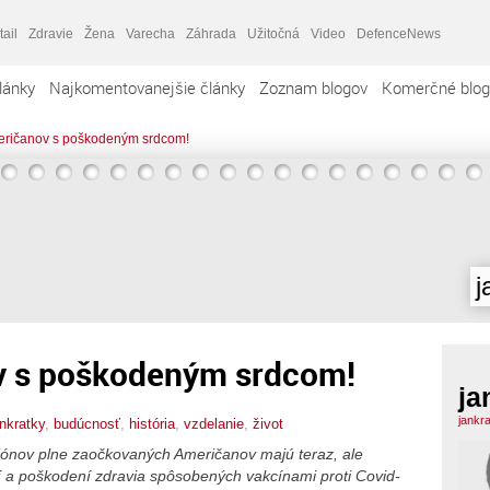
tail
Zdravie
Žena
Varecha
Záhrada
Užitočná
Video
DefenceNews
lánky
Najkomentovanejšie články
Zoznam blogov
Komerčné blog
eričanov s poškodeným srdcom!
j
v s poškodeným srdcom!
ja
jankr
ankratky
,
budúcnosť
,
história
,
vzdelanie
,
život
liónov plne zaočkovaných Američanov majú teraz, ale
 a poškodení zdravia spôsobených vakcínami proti Covid-