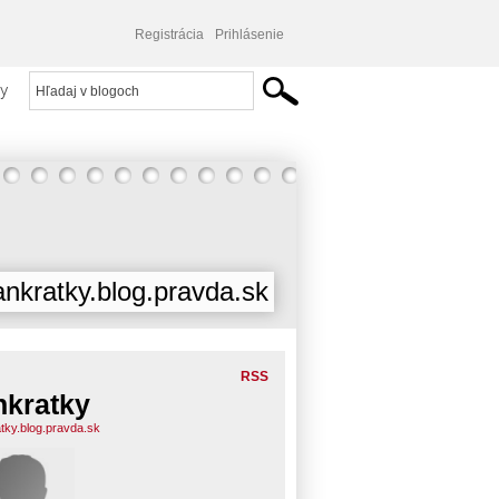
Registrácia
Prihlásenie
y
ankratky.blog.pravda.sk
RSS
nkratky
atky.blog.pravda.sk