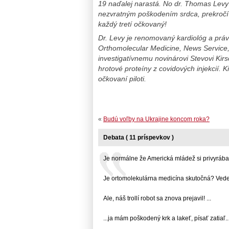
19 naďalej narastá. No dr. Thomas Levy v
nezvratným poškodením srdca, prekročí 
každý tretí očkovaný!
Dr. Levy je renomovaný kardiológ a práv
Orthomolecular Medicine, News Service, 
investigatívnemu novinárovi Stevovi Kirs
hrotové proteíny z covidových injekcií. K
očkovaní piloti.
«
Budú voľby na Ukrajine koncom roka?
Debata ( 11 príspevkov )
Je normálne že Americká mládež si privyrába...
Je ortomolekulárna medicína skutočná? Vedeck
Ale, náš trollí robot sa znova prejavil! ...
...ja mám poškodený krk a lakeť, písať zatiaľ... 