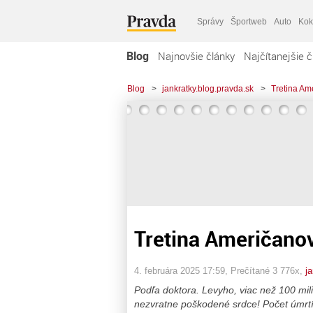
Správy
Športweb
Auto
Kok
Blog
Najnovšie články
Najčítanejšie č
Blog
>
jankratky.blog.pravda.sk
>
Tretina Am
Tretina Američano
4. februára 2025 17:59
, Prečítané 3 776x,
j
Podľa doktora. Levyho, viac než 100 mi
nezvratne poškodené srdce! Počet úmrtí