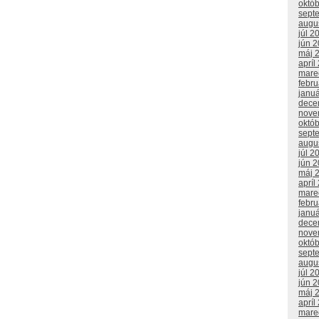
októ
sept
augu
júl 2
jún 
máj 
apríl
mare
febr
janu
dece
nove
októ
sept
augu
júl 2
jún 
máj 
apríl
mare
febr
janu
dece
nove
októ
sept
augu
júl 2
jún 
máj 
apríl
mare