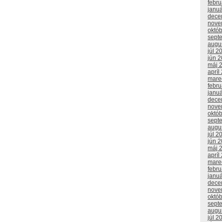
febr
janu
dece
nove
októ
sept
augu
júl 2
jún 
máj 
apríl
mare
febr
janu
dece
nove
októ
sept
augu
júl 2
jún 
máj 
apríl
mare
febr
janu
dece
nove
októ
sept
augu
júl 2