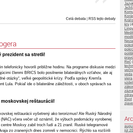
Jazy
Ježiš
Komu
Korá
Celá debata
|
RSS tejto debaty
Kráľo
krv
(4
Lingv
Medi
modl
logera
Neza
poko
pokr
polit
 prezident sa stretli!
prav
Reč
(
techn
in telefonicky hovorili približne hodinu. Na programe diskusie medzi
večn
úcimi členmi BRICS bolo posilnenie bilaterálnych vzťahov, ale aj
veda
né otázky“, veľké geopolitické krízy. Podľa správy Kremľa
viera
vzde
ent Lula. Pokiaľ ide o bilaterálne záležitosti, v oboch správach sa
záko
zázr
zdrav
život
moskovskej reštaurácii!
zjave
vskej reštaurácii vyšetrený ako terorizmus! Ale Ruský Národný
Arc
bor (NAC) včera večer už oznámil, že výbuch podomácky vyrobenej
 centre Moskvy zabil troch ľudí a 21 zranil. Ruské telegramové
augu
dvaja zo zranených dnes zomreli v nemocnici. Rýchlo sa rozšírili
júl 2