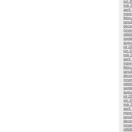
jún 
máj 
apríl
mare
febr
janu
dece
nove
októ
sept
augu
júl 2
jún 
máj 
apríl
mare
febr
janu
dece
nove
októ
sept
augu
júl 2
jún 
máj 
apríl
mare
janu
dece
nove
októ