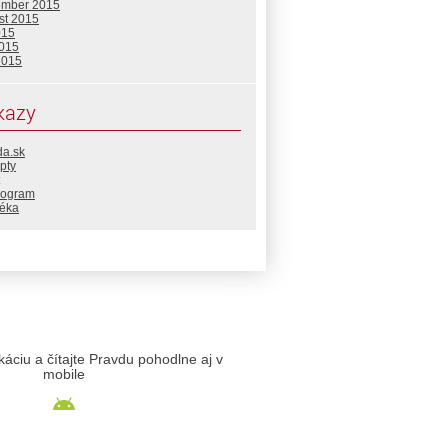
ember 2015
st 2015
015
2015
2015
kazy
da.sk
pty
rogram
téka
likáciu a čítajte Pravdu pohodlne aj v
mobile