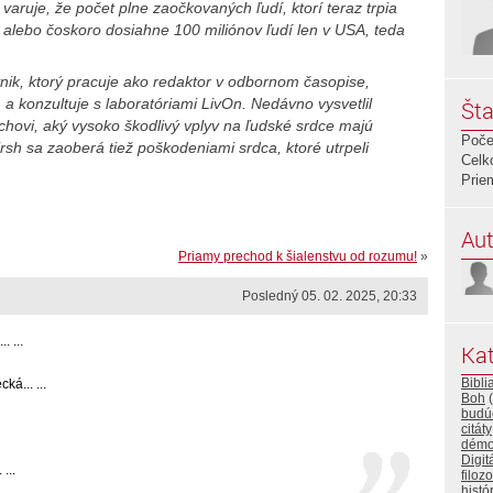
aruje, že počet plne zaočkovaných ľudí, ktorí teraz trpia
alebo čoskoro dosiahne 100 miliónov ľudí len v USA, teda
nik, ktorý pracuje ako redaktor v odbornom časopise,
a konzultuje s laboratóriami LivOn. Nedávno vysvetlil
Šta
chovi, aký vysoko škodlivý vplyv na ľudské srdce majú
Poče
irsh sa zaoberá tiež poškodeniami srdca, ktoré utrpeli
Celk
Prie
Aut
Priamy prechod k šialenstvu od rozumu!
»
Posledný 05. 02. 2025, 20:33
 ...
Kat
Bibli
á... ...
Boh
(
budú
citáty
démo
Digit
...
filozo
histó