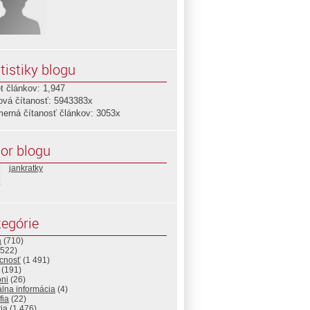
tistiky blogu
t článkov: 1,947
ová čítanosť: 5943383x
merná čítanosť článkov: 3053x
or blogu
jankratky
egórie
a
(710)
522)
cnosť
(1 491)
(191)
ni
(26)
álna informácia
(4)
fia
(22)
ria
(1 476)