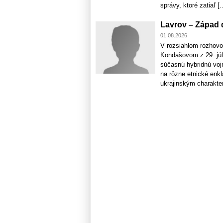
správy, ktoré zatiaľ [..
Lavrov – Západ 
01.08.2026
V rozsiahlom rozhovo
Kondašovom z 29. júla
súčasnú hybridnú voj
na rôzne etnické enk
ukrajinským charakter