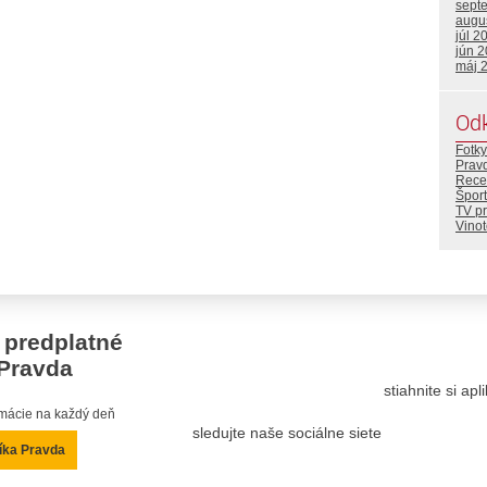
sept
augu
júl 2
jún 
máj 
Od
Fotky
Prav
Rece
Šport
TV p
Vino
 predplatné
Pravda
stiahnite si ap
ormácie na každý deň
sledujte naše sociálne siete
íka Pravda