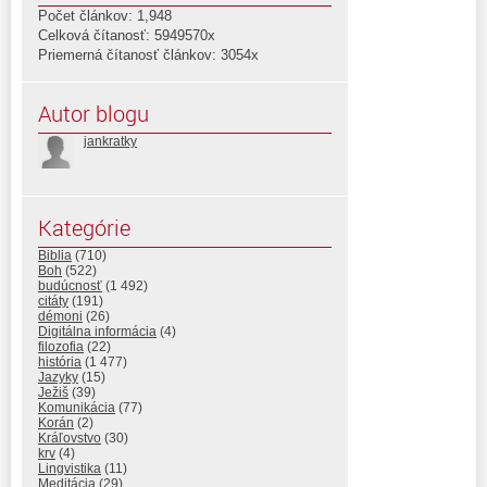
Počet článkov: 1,948
Celková čítanosť: 5949570x
Priemerná čítanosť článkov: 3054x
Autor blogu
jankratky
Kategórie
Biblia
(710)
Boh
(522)
budúcnosť
(1 492)
citáty
(191)
démoni
(26)
Digitálna informácia
(4)
filozofia
(22)
história
(1 477)
Jazyky
(15)
Ježiš
(39)
Komunikácia
(77)
Korán
(2)
Kráľovstvo
(30)
krv
(4)
Lingvistika
(11)
Meditácia
(29)