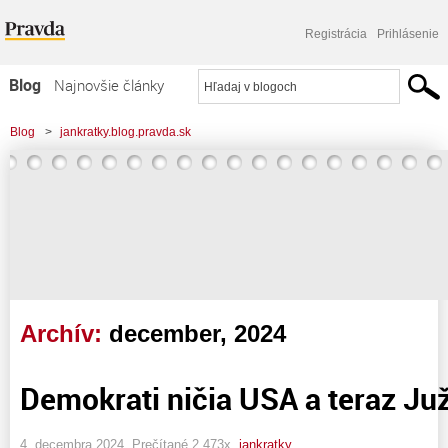
Registrácia
Prihlásenie
Blog
Najnovšie články
Najčítanejšie články
Blog
>
jankratky.blog.pravda.sk
Najkomentovanejšie články
Zoznam blogov
Komerčné blogy
Archív:
december, 2024
Demokrati ničia USA a teraz Ju
4. decembra 2024, Prečítané 2 473x,
jankratky