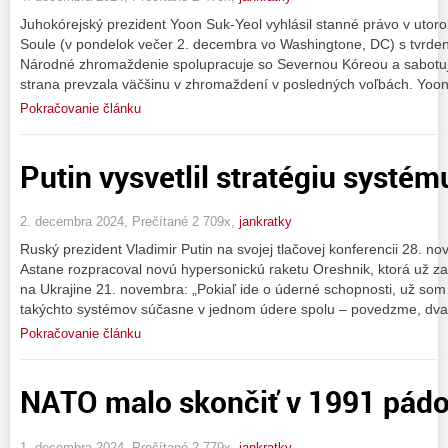
Juhokórejský prezident Yoon Suk-Yeol vyhlásil stanné právo v utor
Soule (v pondelok večer 2. decembra vo Washingtone, DC) s tvrden
Národné zhromaždenie spolupracuje so Severnou Kóreou a sabotuj
strana prevzala väčšinu v zhromaždení v posledných voľbách. Yoon
Pokračovanie článku
Putin vysvetlil stratégiu systé
2. decembra 2024, Prečítané 2 709x,
jankratky
Ruský prezident Vladimir Putin na svojej tlačovej konferencii 28.
Astane rozpracoval novú hypersonickú raketu Oreshnik, ktorá už za
na Ukrajine 21. novembra: „Pokiaľ ide o úderné schopnosti, už som 
takýchto systémov súčasne v jednom údere spolu – povedzme, dva, t
Pokračovanie článku
NATO malo skončiť v 1991 pád
1. decembra 2024, Prečítané 2 779x,
jankratky