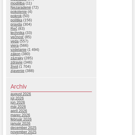
modlitba
(11)
Nezaradené
(72)
pokolenie
(4)
pokrok
(50)
politika
(156)
pravda
(304)
Reč
(83)
technika
(33)
večnosť
(85)
veda
(557)
viera
(566)
vzdelanie
(1 494)
zákon
(380)
zázraky
(285)
zdravie
(346)
život
(1 704)
zjavenie
(388)
Archív
august 2026
júl 2026
jún 2026
máj 2026
apríl 2026
marec 2026
február 2026
január 2026
december 2025
november 2025