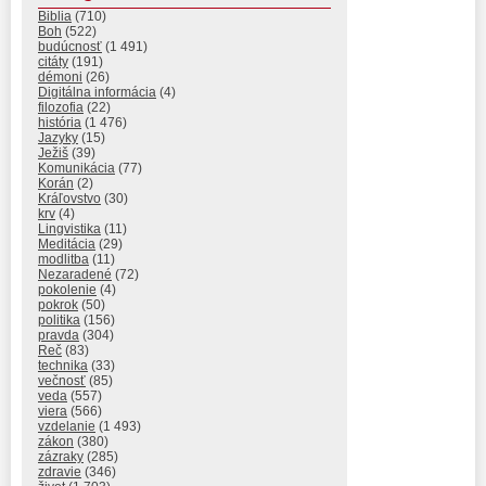
Biblia
(710)
Boh
(522)
budúcnosť
(1 491)
citáty
(191)
démoni
(26)
Digitálna informácia
(4)
filozofia
(22)
história
(1 476)
Jazyky
(15)
Ježiš
(39)
Komunikácia
(77)
Korán
(2)
Kráľovstvo
(30)
krv
(4)
Lingvistika
(11)
Meditácia
(29)
modlitba
(11)
Nezaradené
(72)
pokolenie
(4)
pokrok
(50)
politika
(156)
pravda
(304)
Reč
(83)
technika
(33)
večnosť
(85)
veda
(557)
viera
(566)
vzdelanie
(1 493)
zákon
(380)
zázraky
(285)
zdravie
(346)