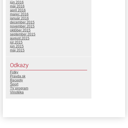
jún 2016
máj 2016
apríl 2016
marec 2016
január 2016
december 2015
november 2015
október 2015
september 2015
august 2015
júl 2015
jún 2015
máj 2015
Odkazy
Fotky
Pravda.sk
Recepty
Šport
TV program
Vinotéka