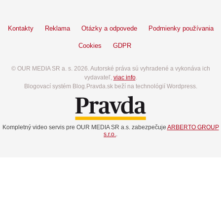
Kontakty
Reklama
Otázky a odpovede
Podmienky používania
Cookies
GDPR
© OUR MEDIA SR a. s. 2026. Autorské práva sú vyhradené a vykonáva ich
vydavateľ,
viac info
.
Blogovací systém Blog.Pravda.sk beží na technológií Wordpress.
Kompletný video servis pre OUR MEDIA SR a.s. zabezpečuje
ARBERTO GROUP
s.r.o.
.