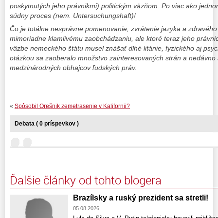
poskytnutých jeho právnikmi) politickým väzňom. Po viac ako jedn
súdny proces (nem. Untersuchungshaft)!
Čo je totálne nesprávne pomenovanie, zvrátenie jazyka a zdravého
mimoriadne klamlivému zaobchádzaniu, ale ktoré teraz jeho právni
väzbe nemeckého štátu musel znášať dlhé litánie, fyzického aj psy
otázkou sa zaoberalo množstvo zainteresovaných strán a nedávno s
medzinárodných obhajcov ľudských práv.
«
Spôsobil Orešnik zemetrasenie v Kalifornii?
Debata ( 0 príspevkov )
Ďalšie články od tohto blogera
Brazílsky a ruský prezident sa stretli!
05.08.2026