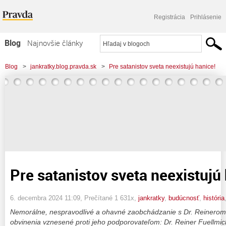
Registrácia
Prihlásenie
Blog
Najnovšie články
Najčítanejšie články
Blog
>
jankratky.blog.pravda.sk
>
Pre satanistov sveta neexistujú hanice!
Najkomentovanejšie články
Zoznam blogov
Komerčné blogy
Pre satanistov sveta neexistujú
6. decembra 2024 11:09
, Prečítané 1 631x,
jankratky
,
budúcnosť
,
história
Nemorálne, nespravodlivé a ohavné zaobchádzanie s Dr. Reinerom
obvinenia vznesené proti jeho podporovateľom: Dr. Reiner Fuellmic