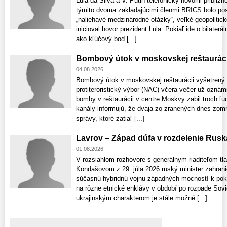
Lula da Silva a V. Putin telefonicky hovorili pribli
týmito dvoma zakladajúcimi členmi BRICS bolo posil
„naliehavé medzinárodné otázky“, veľké geopolitic
inicioval hovor prezident Lula. Pokiaľ ide o bilaterá
ako kľúčový bod [...]
Bombový útok v moskovskej reštauráci
04.08.2026
Bombový útok v moskovskej reštaurácii vyšetrený
protiteroristický výbor (NAC) včera večer už ozná
bomby v reštaurácii v centre Moskvy zabil troch ľu
kanály informujú, že dvaja zo zranených dnes zomre
správy, ktoré zatiaľ [...]
Lavrov – Západ dúfa v rozdelenie Rusk
01.08.2026
V rozsiahlom rozhovore s generálnym riaditeľom t
Kondašovom z 29. júla 2026 ruský minister zahrani
súčasnú hybridnú vojnu západných mocností k pok
na rôzne etnické enklávy v období po rozpade Sovi
ukrajinským charakterom je stále možné [...]