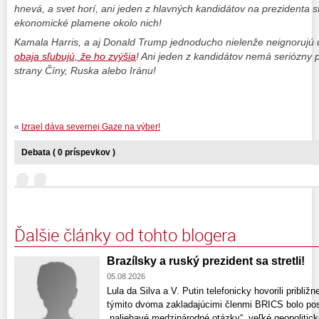
hnevá, a svet horí, ani jeden z hlavných kandidátov na prezidenta s
ekonomické plamene okolo nich!
Kamala Harris, a aj Donald Trump jednoducho nielenže neignorujú d
obaja sľubujú, že ho zvýšia
! Ani jeden z kandidátov nemá seriózny 
strany Číny, Ruska alebo Iránu!
«
Izrael dáva severnej Gaze na výber!
Debata ( 0 príspevkov )
Ďalšie články od tohto blogera
Brazílsky a ruský prezident sa stretli!
05.08.2026
Lula da Silva a V. Putin telefonicky hovorili pribli
týmito dvoma zakladajúcimi členmi BRICS bolo posil
„naliehavé medzinárodné otázky“, veľké geopolitic