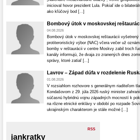
inicioval hovor prezident Lula. Pokiaľ ide o bilaterá
ako kľúčový bod [...]
Bombový útok v moskovskej reštauráci
04.08.2026
Bombový útok v moskovskej reštaurácii vyšetrený
protiteroristický výbor (NAC) včera večer už ozná
bomby v reštaurácii v centre Moskvy zabil troch ľu
kanály informujú, že dvaja zo zranených dnes zomre
správy, ktoré zatiaľ [...]
Lavrov – Západ dúfa v rozdelenie Rusk
01.08.2026
V rozsiahlom rozhovore s generálnym riaditeľom t
Kondašovom z 29. júla 2026 ruský minister zahrani
súčasnú hybridnú vojnu západných mocností k pok
na rôzne etnické enklávy v období po rozpade Sovi
ukrajinským charakterom je stále možné [...]
RSS
jankratky