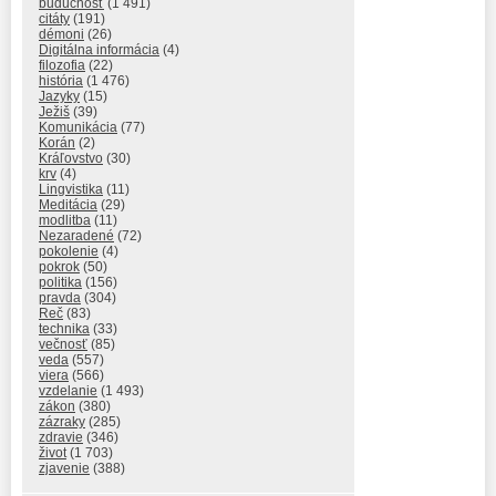
budúcnosť
(1 491)
citáty
(191)
démoni
(26)
Digitálna informácia
(4)
filozofia
(22)
história
(1 476)
Jazyky
(15)
Ježiš
(39)
Komunikácia
(77)
Korán
(2)
Kráľovstvo
(30)
krv
(4)
Lingvistika
(11)
Meditácia
(29)
modlitba
(11)
Nezaradené
(72)
pokolenie
(4)
pokrok
(50)
politika
(156)
pravda
(304)
Reč
(83)
technika
(33)
večnosť
(85)
veda
(557)
viera
(566)
vzdelanie
(1 493)
zákon
(380)
zázraky
(285)
zdravie
(346)
život
(1 703)
zjavenie
(388)