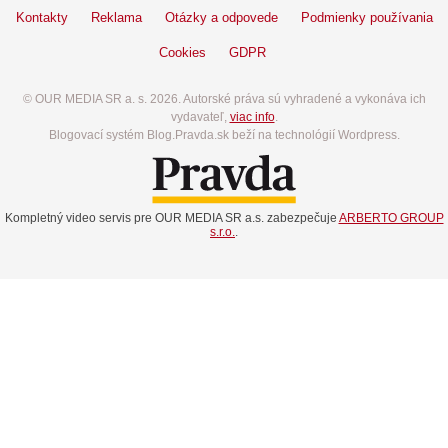
Kontakty
Reklama
Otázky a odpovede
Podmienky používania
Cookies
GDPR
© OUR MEDIA SR a. s. 2026. Autorské práva sú vyhradené a vykonáva ich
vydavateľ,
viac info
.
Blogovací systém Blog.Pravda.sk beží na technológií Wordpress.
Kompletný video servis pre OUR MEDIA SR a.s. zabezpečuje
ARBERTO GROUP
s.r.o.
.