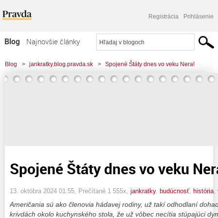
Registrácia
Prihlásenie
Blog
Najnovšie články
Najčítanejšie články
Blog
>
jankratky.blog.pravda.sk
>
Spojené Štáty dnes vo veku Nera!
Najkomentovanejšie články
Zoznam blogov
Komerčné blogy
Spojené Štáty dnes vo veku Ner
13. októbra 2024 01:55
, Prečítané 1 555x,
jankratky
,
budúcnosť
,
história
,
Američania sú ako členovia hádavej rodiny, už takí odhodlaní doha
krivdách okolo kuchynského stola, že už vôbec necítia stúpajúci dym