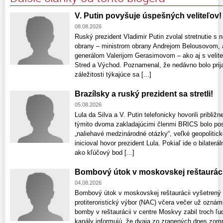
V. Putin povyšuje úspešných veliteľov!
08.08.2026
Ruský prezident Vladimir Putin zvolal stretnutie s
obrany – ministrom obrany Andrejom Belousovom, 
generálom Valerijom Gerasimovom – ako aj s velite
Stred a Východ. Poznamenal, že nedávno bolo prijat
záležitosti týkajúce sa [...]
Brazílsky a ruský prezident sa stretli!
05.08.2026
Lula da Silva a V. Putin telefonicky hovorili pribli
týmito dvoma zakladajúcimi členmi BRICS bolo posil
„naliehavé medzinárodné otázky“, veľké geopolitic
inicioval hovor prezident Lula. Pokiaľ ide o bilaterá
ako kľúčový bod [...]
Bombový útok v moskovskej reštauráci
04.08.2026
Bombový útok v moskovskej reštaurácii vyšetrený
protiteroristický výbor (NAC) včera večer už ozná
bomby v reštaurácii v centre Moskvy zabil troch ľu
kanály informujú, že dvaja zo zranených dnes zomre