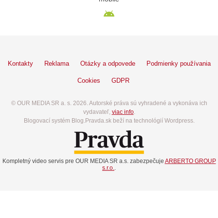
Kontakty
Reklama
Otázky a odpovede
Podmienky používania
Cookies
GDPR
© OUR MEDIA SR a. s. 2026. Autorské práva sú vyhradené a vykonáva ich
vydavateľ,
viac info
.
Blogovací systém Blog.Pravda.sk beží na technológií Wordpress.
Kompletný video servis pre OUR MEDIA SR a.s. zabezpečuje
ARBERTO GROUP
s.r.o.
.