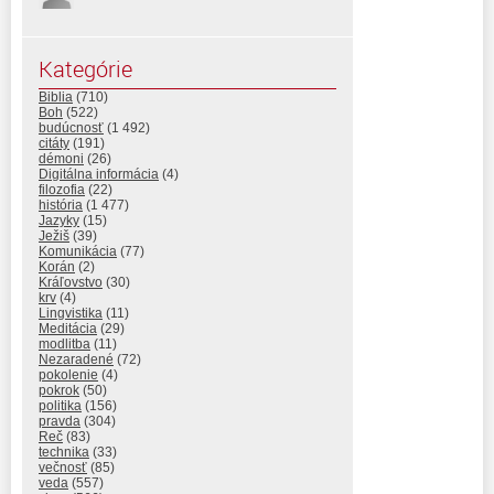
Kategórie
Biblia
(710)
Boh
(522)
budúcnosť
(1 492)
citáty
(191)
démoni
(26)
Digitálna informácia
(4)
filozofia
(22)
história
(1 477)
Jazyky
(15)
Ježiš
(39)
Komunikácia
(77)
Korán
(2)
Kráľovstvo
(30)
krv
(4)
Lingvistika
(11)
Meditácia
(29)
modlitba
(11)
Nezaradené
(72)
pokolenie
(4)
pokrok
(50)
politika
(156)
pravda
(304)
Reč
(83)
technika
(33)
večnosť
(85)
veda
(557)