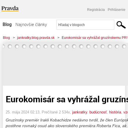
Registrácia
Prihlásenie
Blog
Najnovšie články
Najčítanejšie články
Blog
>
jankratky.blog.pravda.sk
>
Eurokomisár sa vyhrážal gruzínskemu PR!
Najkomentovanejšie články
Zoznam blogov
Komerčné blogy
Eurokomisár sa vyhrážal gruzí
25. mája 2024 02:13
, Prečítané 2 534x,
jankratky
,
budúcnosť
,
história
,
vz
Gruzínsky premiér Irakli Kobachidze nedávno tvrdil, že člen Európsk
postihne rovnaký osud ako slovenského premiéra Roberta Fica, a