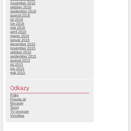
november 2016
október 2016
september 2016
august 2016
júl 2016
jún 2016
máj 2016
apríl 2016
marec 2016
január 2016
december 2015
november 2015
október 2015
september 2015
august 2015
júl 2015
jún 2015
máj 2015
Odkazy
Fotky
Pravda.sk
Recepty
Šport
TV program
Vinotéka