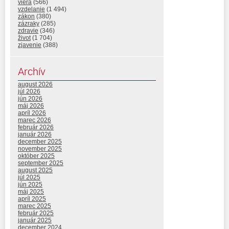
viera
(566)
vzdelanie
(1 494)
zákon
(380)
zázraky
(285)
zdravie
(346)
život
(1 704)
zjavenie
(388)
Archív
august 2026
júl 2026
jún 2026
máj 2026
apríl 2026
marec 2026
február 2026
január 2026
december 2025
november 2025
október 2025
september 2025
august 2025
júl 2025
jún 2025
máj 2025
apríl 2025
marec 2025
február 2025
január 2025
december 2024