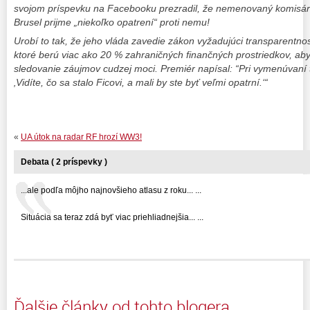
svojom príspevku na Facebooku prezradil, že nemenovaný komisár h
Brusel prijme „niekoľko opatrení“ proti nemu!
Urobí to tak, že jeho vláda zavedie zákon vyžadujúci transparentn
ktoré berú viac ako 20 % zahraničných finančných prostriedkov, aby 
sledovanie záujmov cudzej moci. Premiér napísal: “Pri vymenúvaní 
‚Vidíte, čo sa stalo Ficovi, a mali by ste byť veľmi opatrní.‘“
«
UA útok na radar RF hrozí WW3!
Debata ( 2 príspevky )
...ale podľa môjho najnovšieho atlasu z roku... ...
Situácia sa teraz zdá byť viac priehliadnejšia... ...
Ďalšie články od tohto blogera