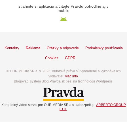
stiahnite si aplikáciu a čítajte Pravdu pohodlne aj v
mobile
Kontakty
Reklama
Otázky a odpovede
Podmienky používania
Cookies
GDPR
© OUR MEDIA SR a. s. 2026. Autorské práva sú vyhradené a vykonáva ich
vydavateľ,
viac info
.
Blogovací systém Blog.Pravda.sk beží na technológií Wordpress.
Kompletný video servis pre OUR MEDIA SR a.s. zabezpečuje
ARBERTO GROUP
s.r.o.
.