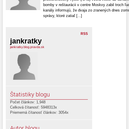
bomby v reštaurácii v centre Moskvy zabil troch ľu
kanály informujú, že dvaja zo zranených dnes zomre
správy, ktoré zatiaľ [...]
RSS
jankratky
jankratky.blog.pravda.sk
Štatistiky blogu
Počet článkov: 1,948
Celková čítanosť: 5948313x
Priemerná čítanosť článkov: 3054x
Autor blogu