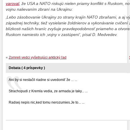
varoval
, že USA a NATO riskujú nielen priamy konflikt s Ruskom, n
vojnu nalievaním zbraní na Ukrajinu:
‚Lebo zásobovanie Ukrajiny zo strany krajín NATO zbraňami, a aj výc
západnej techniky, tiež vysielanie žoldnierov a vykonávanie cvičení z
blízkosti našich hraníc zvyšuje pravdepodobnosť priameho a otvo
Ruskom namiesto ich ‚vojny v zastúpení‘, písal D. Medvedev.
«
Zomreli vedci vyšetrujúci arktický ľad
Debata ( 4 príspevky )
Ani by si nestačil riadne si uvedomiť že ... ...
Strachopudi z Kremla vedia, ze armada je taky... ...
Radsej nepis nic,ked tomu nerozumies.Je to... ...