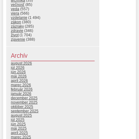
technika
(33)
večnosť
(85)
veda
(557)
viera
(566)
vzdelanie
(1 494)
zákon
(380)
zázraky
(285)
zdravie
(346)
život
(1 704)
zjavenie
(388)
Archív
august 2026
júl 2026
jún 2026
máj 2026
apríl 2026
marec 2026
február 2026
január 2026
december 2025
november 2025
október 2025
september 2025
august 2025
júl 2025
jún 2025
máj 2025
apríl 2025
marec 2025