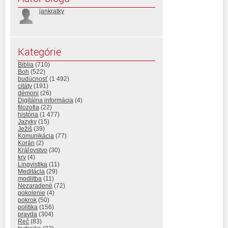
jankratky
Kategórie
Biblia
(710)
Boh
(522)
budúcnosť
(1 492)
citáty
(191)
démoni
(26)
Digitálna informácia
(4)
filozofia
(22)
história
(1 477)
Jazyky
(15)
Ježiš
(39)
Komunikácia
(77)
Korán
(2)
Kráľovstvo
(30)
krv
(4)
Lingvistika
(11)
Meditácia
(29)
modlitba
(11)
Nezaradené
(72)
pokolenie
(4)
pokrok
(50)
politika
(156)
pravda
(304)
Reč
(83)