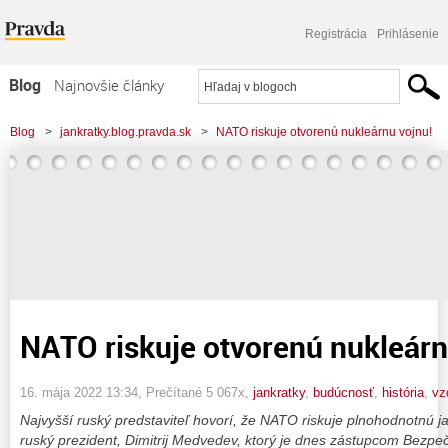
Registrácia
Prihlásenie
Blog
Najnovšie články
Najčítanejšie články
Blog
>
jankratky.blog.pravda.sk
>
NATO riskuje otvorenú nukleárnu vojnu!
Najkomentovanejšie články
Zoznam blogov
Komerčné blogy
NATO riskuje otvorenú nukleárn
16. mája 2022 13:34
, Prečítané 5 067x,
jankratky
,
budúcnosť
,
história
,
vz
Najvyšší ruský predstaviteľ hovorí, že NATO riskuje plnohodnotnú j
ruský
prezident, Dimitrij Medvedev, ktorý je dnes zástupcom Bezpe