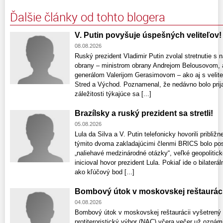
Ďalšie články od tohto blogera
V. Putin povyšuje úspešných veliteľov!
08.08.2026
Ruský prezident Vladimir Putin zvolal stretnutie s
obrany – ministrom obrany Andrejom Belousovom, 
generálom Valerijom Gerasimovom – ako aj s velite
Stred a Východ. Poznamenal, že nedávno bolo prijat
záležitosti týkajúce sa [...]
Brazílsky a ruský prezident sa stretli!
05.08.2026
Lula da Silva a V. Putin telefonicky hovorili pribli
týmito dvoma zakladajúcimi členmi BRICS bolo posil
„naliehavé medzinárodné otázky“, veľké geopolitic
inicioval hovor prezident Lula. Pokiaľ ide o bilaterá
ako kľúčový bod [...]
Bombový útok v moskovskej reštauráci
04.08.2026
Bombový útok v moskovskej reštaurácii vyšetrený
protiteroristický výbor (NAC) včera večer už ozná