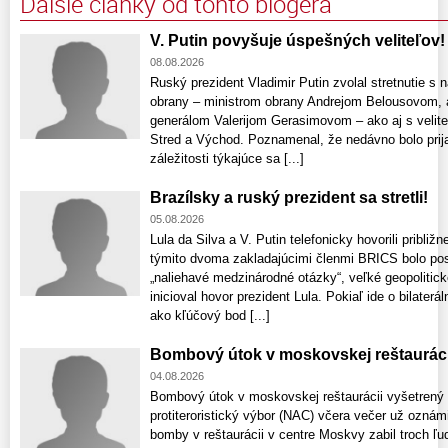
Ďalšie články od tohto blogera
V. Putin povyšuje úspešných veliteľov!
08.08.2026
Ruský prezident Vladimir Putin zvolal stretnutie s
obrany – ministrom obrany Andrejom Belousovom, 
generálom Valerijom Gerasimovom – ako aj s velite
Stred a Východ. Poznamenal, že nedávno bolo prijat
záležitosti týkajúce sa [...]
Brazílsky a ruský prezident sa stretli!
05.08.2026
Lula da Silva a V. Putin telefonicky hovorili pribli
týmito dvoma zakladajúcimi členmi BRICS bolo posil
„naliehavé medzinárodné otázky“, veľké geopolitic
inicioval hovor prezident Lula. Pokiaľ ide o bilaterá
ako kľúčový bod [...]
Bombový útok v moskovskej reštauráci
04.08.2026
Bombový útok v moskovskej reštaurácii vyšetrený
protiteroristický výbor (NAC) včera večer už ozná
bomby v reštaurácii v centre Moskvy zabil troch ľu