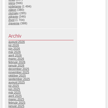
viera
(566)
vzdelanie
(1 494)
zákon
(380)
zázraky
(285)
zdravie
(346)
život
(1 704)
zjavenie
(388)
Archív
august 2026
júl 2026
jún 2026
máj 2026
apríl 2026
marec 2026
február 2026
január 2026
december 2025
november 2025
október 2025
september 2025
august 2025
júl 2025
jún 2025
máj 2025
apríl 2025
marec 2025
február 2025
január 2025