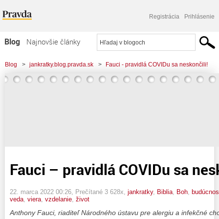
Registrácia
Prihlásenie
Blog
Najnovšie články
Najčítanejšie články
Blog
>
jankratky.blog.pravda.sk
>
Fauci - pravidlá COVIDu sa neskončili!
Najkomentovanejšie články
Zoznam blogov
Komerčné blogy
Fauci – pravidlá COVIDu sa nesk
22. marca 2022 00:26
, Prečítané 3 628x,
jankratky
,
Biblia
,
Boh
,
budúcnos
veda
,
viera
,
vzdelanie
,
život
Anthony Fauci, riaditeľ Národného ústavu pre alergiu a infekčné c