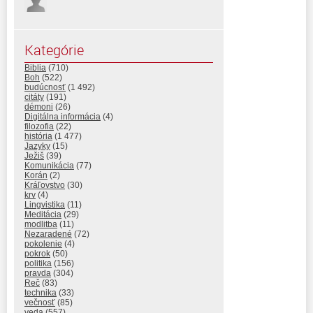
Kategórie
Biblia
(710)
Boh
(522)
budúcnosť
(1 492)
citáty
(191)
démoni
(26)
Digitálna informácia
(4)
filozofia
(22)
história
(1 477)
Jazyky
(15)
Ježiš
(39)
Komunikácia
(77)
Korán
(2)
Kráľovstvo
(30)
krv
(4)
Lingvistika
(11)
Meditácia
(29)
modlitba
(11)
Nezaradené
(72)
pokolenie
(4)
pokrok
(50)
politika
(156)
pravda
(304)
Reč
(83)
technika
(33)
večnosť
(85)
veda
(557)