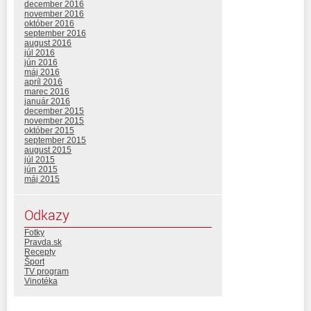
december 2016
november 2016
október 2016
september 2016
august 2016
júl 2016
jún 2016
máj 2016
apríl 2016
marec 2016
január 2016
december 2015
november 2015
október 2015
september 2015
august 2015
júl 2015
jún 2015
máj 2015
Odkazy
Fotky
Pravda.sk
Recepty
Šport
TV program
Vinotéka