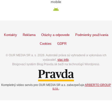
mobile
Kontakty
Reklama
Otázky a odpovede
Podmienky používania
Cookies
GDPR
© OUR MEDIA SR a. s. 2026. Autorské práva sú vyhradené a vykonáva ich
vydavateľ,
viac info
.
Blogovací systém Blog.Pravda.sk beží na technológií Wordpress.
Kompletný video servis pre OUR MEDIA SR a.s. zabezpečuje
ARBERTO GROUP
s.r.o.
.