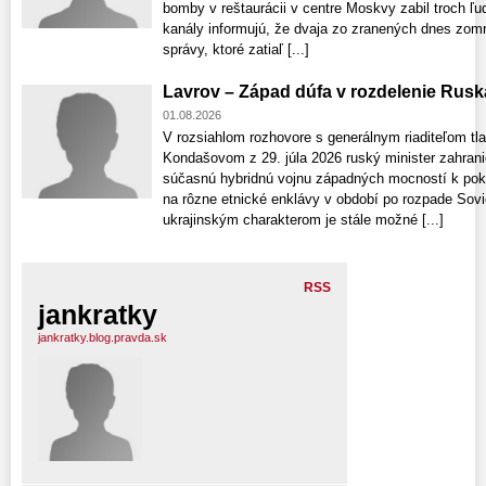
bomby v reštaurácii v centre Moskvy zabil troch ľu
kanály informujú, že dvaja zo zranených dnes zomre
správy, ktoré zatiaľ [...]
Lavrov – Západ dúfa v rozdelenie Rusk
01.08.2026
V rozsiahlom rozhovore s generálnym riaditeľom t
Kondašovom z 29. júla 2026 ruský minister zahrani
súčasnú hybridnú vojnu západných mocností k pok
na rôzne etnické enklávy v období po rozpade Sovi
ukrajinským charakterom je stále možné [...]
RSS
jankratky
jankratky.blog.pravda.sk