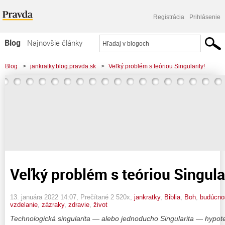
Registrácia
Prihlásenie
Blog
Najnovšie články
Najčítanejšie články
Blog
>
jankratky.blog.pravda.sk
>
Veľký problém s teóriou Singularity!
Najkomentovanejšie články
Zoznam blogov
Komerčné blogy
Veľký problém s teóriou Singular
13. januára 2022 14:07
, Prečítané 2 520x,
jankratky
,
Biblia
,
Boh
,
budúcno
vzdelanie
,
zázraky
,
zdravie
,
život
Technologická singularita — alebo jednoducho Singularita — hypote