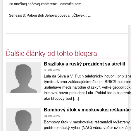
Po dnešnej tlačovej konferencii Matoviča som... ...
Genezis 3: Potom Boh Jehova povedal: „Človek... ...
Ďalšie články od tohto blogera
Brazílsky a ruský prezident sa stretli!
05.08.2026
Lula da Silva a V. Putin telefonicky hovorili pribli
týmito dvoma zakladajúcimi členmi BRICS bolo posil
„naliehavé medzinárodné otázky“, veľké geopolitic
inicioval hovor prezident Lula. Pokiaľ ide o bilaterá
ako kľúčový bod [...]
Bombový útok v moskovskej reštauráci
04.08.2026
Bombový útok v moskovskej reštaurácii vyšetrený
protiteroristický výbor (NAC) včera večer už ozná