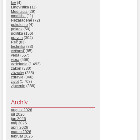
krv
(4)
Lingvistika
(11)
Meditácia
(29)
modlitba
(11)
Nezaradené
(72)
pokolenie
(4)
pokrok
(50)
politika
(156)
pravda
(304)
Reč
(83)
technika
(33)
večnosť
(85)
veda
(557)
viera
(566)
vzdelanie
(1 493)
zákon
(380)
zázraky
(285)
zdravie
(346)
život
(1 703)
zjavenie
(388)
Archív
august 2026
júl 2026
jún 2026
máj 2026
apríl 2026
marec 2026
február 2026