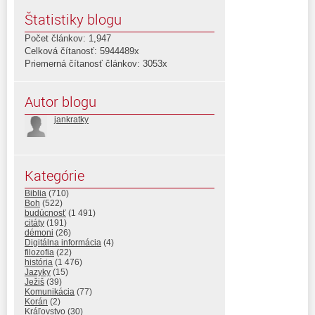
Štatistiky blogu
Počet článkov: 1,947
Celková čítanosť: 5944489x
Priemerná čítanosť článkov: 3053x
Autor blogu
jankratky
Kategórie
Biblia
(710)
Boh
(522)
budúcnosť
(1 491)
citáty
(191)
démoni
(26)
Digitálna informácia
(4)
filozofia
(22)
história
(1 476)
Jazyky
(15)
Ježiš
(39)
Komunikácia
(77)
Korán
(2)
Kráľovstvo
(30)