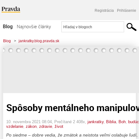
Registrácia
Prihlásenie
Blog
Najnovšie články
Najčítanejšie články
Blog
>
jankratky.blog.pravda.sk
Najkomentovanejšie články
>
Spôsoby mentálneho manipulovania ľudí-3
Zoznam blogov
Komerčné blogy
Spôsoby mentálneho manipulov
10. novembra 2021 08:04
, Prečítané 2 408x,
jankratky
,
Biblia
,
Boh
,
budúc
vzdelanie
,
zákon
,
zdravie
,
život
Po siedme – dobre vedia, že zmätok a neistota veľmi oslabuje ľudí, kto