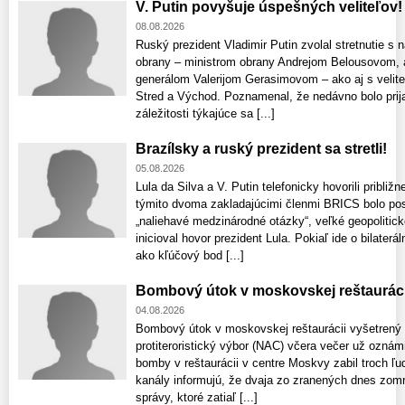
V. Putin povyšuje úspešných veliteľov!
08.08.2026
Ruský prezident Vladimir Putin zvolal stretnutie s
obrany – ministrom obrany Andrejom Belousovom, 
generálom Valerijom Gerasimovom – ako aj s velite
Stred a Východ. Poznamenal, že nedávno bolo prijat
záležitosti týkajúce sa [...]
Brazílsky a ruský prezident sa stretli!
05.08.2026
Lula da Silva a V. Putin telefonicky hovorili pribli
týmito dvoma zakladajúcimi členmi BRICS bolo posil
„naliehavé medzinárodné otázky“, veľké geopolitic
inicioval hovor prezident Lula. Pokiaľ ide o bilaterá
ako kľúčový bod [...]
Bombový útok v moskovskej reštauráci
04.08.2026
Bombový útok v moskovskej reštaurácii vyšetrený
protiteroristický výbor (NAC) včera večer už ozná
bomby v reštaurácii v centre Moskvy zabil troch ľu
kanály informujú, že dvaja zo zranených dnes zomre
správy, ktoré zatiaľ [...]