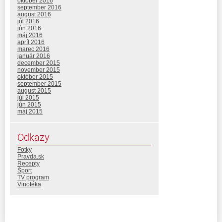
október 2016
september 2016
august 2016
júl 2016
jún 2016
máj 2016
apríl 2016
marec 2016
január 2016
december 2015
november 2015
október 2015
september 2015
august 2015
júl 2015
jún 2015
máj 2015
Odkazy
Fotky
Pravda.sk
Recepty
Šport
TV program
Vinotéka