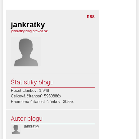
RSS
jankratky
jankratky.blog.pravda.sk
Štatistiky blogu
Počet článkov: 1,948
Celková čítanosť: 5950886x
Priemerná čítanosť článkov: 3055x
Autor blogu
jankratky