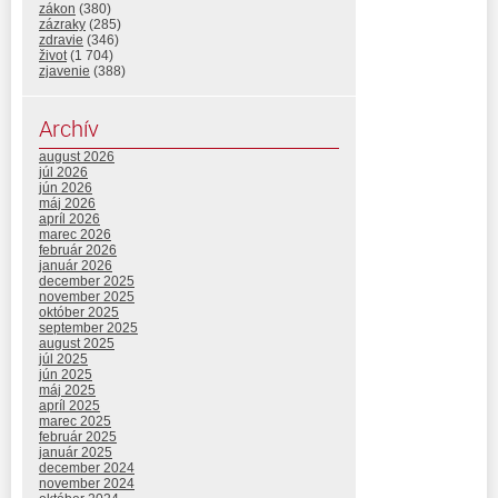
zákon
(380)
zázraky
(285)
zdravie
(346)
život
(1 704)
zjavenie
(388)
Archív
august 2026
júl 2026
jún 2026
máj 2026
apríl 2026
marec 2026
február 2026
január 2026
december 2025
november 2025
október 2025
september 2025
august 2025
júl 2025
jún 2025
máj 2025
apríl 2025
marec 2025
február 2025
január 2025
december 2024
november 2024