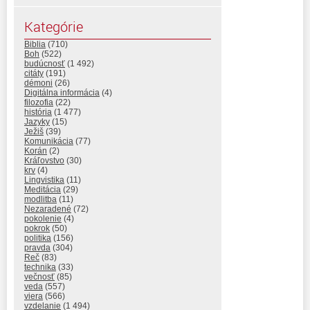
Kategórie
Biblia
(710)
Boh
(522)
budúcnosť
(1 492)
citáty
(191)
démoni
(26)
Digitálna informácia
(4)
filozofia
(22)
história
(1 477)
Jazyky
(15)
Ježiš
(39)
Komunikácia
(77)
Korán
(2)
Kráľovstvo
(30)
krv
(4)
Lingvistika
(11)
Meditácia
(29)
modlitba
(11)
Nezaradené
(72)
pokolenie
(4)
pokrok
(50)
politika
(156)
pravda
(304)
Reč
(83)
technika
(33)
večnosť
(85)
veda
(557)
viera
(566)
vzdelanie
(1 494)