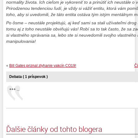
normality života. Ich cieľom je vykoreniť to a prinútiť ich neustále 
Prirodzenou tendenciou ľudí, je vždy si vážiť entitu, ktorá vám pomôž
toho, aby si uvedomili, že táto entita ostáva tým istým mentálnym 
Po ôsme – neustále projektujú, aj keď sami sa stali užívateľmi dro
tomu aj z toho neustále obviňujú vás! Robí sa to tak často, že sa z
si vlastného správania sa, lebo ste si neuvedomili svojho vlastnéh
manipulovania!
«
Bill Gates priznal zlyhanie vakcín CO19!
Čí
Debata ( 1 príspevok )
+++ ...
Ďalšie články od tohto blogera