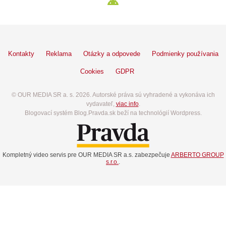
Kontakty
Reklama
Otázky a odpovede
Podmienky používania
Cookies
GDPR
© OUR MEDIA SR a. s. 2026. Autorské práva sú vyhradené a vykonáva ich
vydavateľ,
viac info
.
Blogovací systém Blog.Pravda.sk beží na technológií Wordpress.
Kompletný video servis pre OUR MEDIA SR a.s. zabezpečuje
ARBERTO GROUP
s.r.o.
.