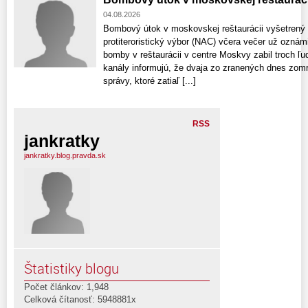
04.08.2026
Bombový útok v moskovskej reštaurácii vyšetrený
protiteroristický výbor (NAC) včera večer už ozná
bomby v reštaurácii v centre Moskvy zabil troch ľu
kanály informujú, že dvaja zo zranených dnes zomre
správy, ktoré zatiaľ [...]
RSS
jankratky
jankratky.blog.pravda.sk
Štatistiky blogu
Počet článkov: 1,948
Celková čítanosť: 5948881x