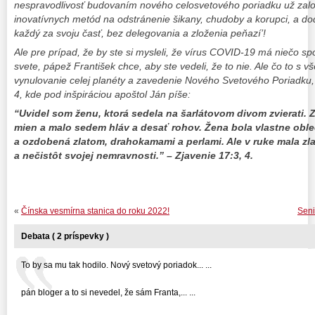
nespravodlivosť budovaním nového celosvetového poriadku už založ
inovatívnych metód na odstránenie šikany, chudoby a korupci, a dod
každý za svoju časť, bez delegovania a zloženia peňazí’!
Ale pre prípad, že by ste si mysleli, že vírus COVID-19 má niečo s
svete, pápež František chce, aby ste vedeli, že to nie. Ale čo to s 
vynulovanie celej planéty a zavedenie Nového Svetového Poriadku, 
4, kde pod inšpiráciou apoštol Ján píše:
“Uvidel som ženu, ktorá sedela na šarlátovom divom zvierati. 
mien a malo sedem hláv a desať rohov. Žena bola vlastne oble
a ozdobená zlatom, drahokamami a perlami. Ale v ruke mala zl
a nečistôt svojej nemravnosti.” – Zjavenie 17:3, 4.
«
Čínska vesmírna stanica do roku 2022!
Seni
Debata ( 2 príspevky )
To by sa mu tak hodilo. Nový svetový poriadok... ...
pán bloger a to si nevedel, že sám Franta,... ...