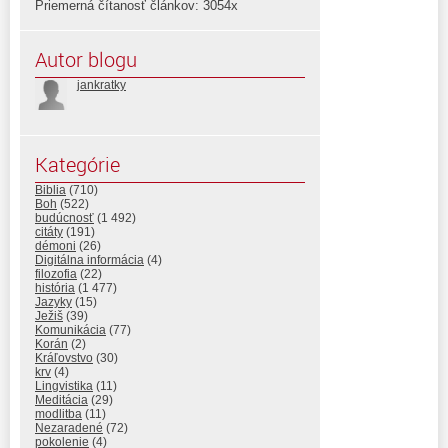
Priemerná čítanosť článkov: 3054x
Autor blogu
jankratky
Kategórie
Biblia
(710)
Boh
(522)
budúcnosť
(1 492)
citáty
(191)
démoni
(26)
Digitálna informácia
(4)
filozofia
(22)
história
(1 477)
Jazyky
(15)
Ježiš
(39)
Komunikácia
(77)
Korán
(2)
Kráľovstvo
(30)
krv
(4)
Lingvistika
(11)
Meditácia
(29)
modlitba
(11)
Nezaradené
(72)
pokolenie
(4)