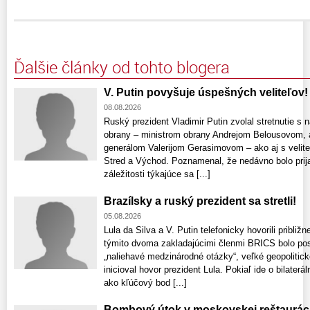
Ďalšie články od tohto blogera
V. Putin povyšuje úspešných veliteľov!
08.08.2026
Ruský prezident Vladimir Putin zvolal stretnutie s
obrany – ministrom obrany Andrejom Belousovom, 
generálom Valerijom Gerasimovom – ako aj s velite
Stred a Východ. Poznamenal, že nedávno bolo prijat
záležitosti týkajúce sa [...]
Brazílsky a ruský prezident sa stretli!
05.08.2026
Lula da Silva a V. Putin telefonicky hovorili pribli
týmito dvoma zakladajúcimi členmi BRICS bolo posil
„naliehavé medzinárodné otázky“, veľké geopolitic
inicioval hovor prezident Lula. Pokiaľ ide o bilaterá
ako kľúčový bod [...]
Bombový útok v moskovskej reštauráci