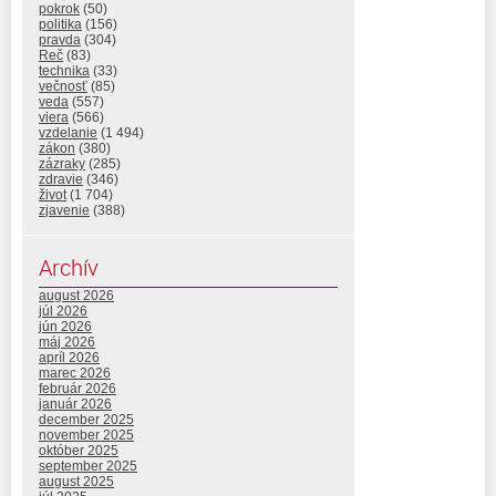
pokrok
(50)
politika
(156)
pravda
(304)
Reč
(83)
technika
(33)
večnosť
(85)
veda
(557)
viera
(566)
vzdelanie
(1 494)
zákon
(380)
zázraky
(285)
zdravie
(346)
život
(1 704)
zjavenie
(388)
Archív
august 2026
júl 2026
jún 2026
máj 2026
apríl 2026
marec 2026
február 2026
január 2026
december 2025
november 2025
október 2025
september 2025
august 2025