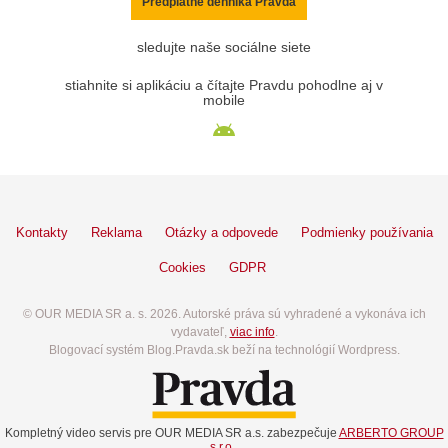
Predplatné denníka Pravda
sledujte naše sociálne siete
stiahnite si aplikáciu a čítajte Pravdu pohodlne aj v
mobile
Kontakty
Reklama
Otázky a odpovede
Podmienky používania
Cookies
GDPR
© OUR MEDIA SR a. s. 2026. Autorské práva sú vyhradené a vykonáva ich
vydavateľ,
viac info
.
Blogovací systém Blog.Pravda.sk beží na technológií Wordpress.
Kompletný video servis pre OUR MEDIA SR a.s. zabezpečuje
ARBERTO GROUP
s.r.o.
.