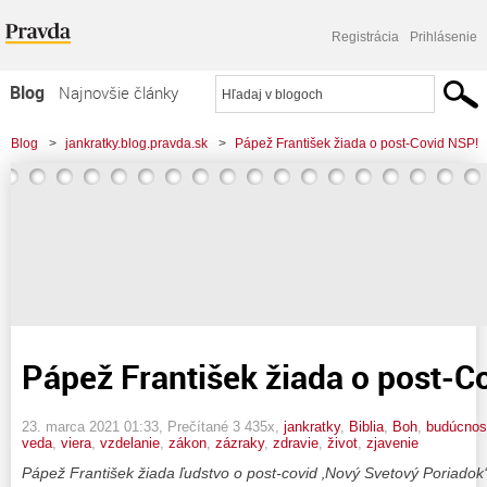
Registrácia
Prihlásenie
Blog
Najnovšie články
Najčítanejšie články
Blog
>
jankratky.blog.pravda.sk
>
Pápež František žiada o post-Covid NSP!
Najkomentovanejšie články
Zoznam blogov
Komerčné blogy
Pápež František žiada o post-C
23. marca 2021 01:33
, Prečítané 3 435x,
jankratky
,
Biblia
,
Boh
,
budúcnos
veda
,
viera
,
vzdelanie
,
zákon
,
zázraky
,
zdravie
,
život
,
zjavenie
Pápež František žiada ľudstvo o post-covid ‚Nový Svetový Poriadok