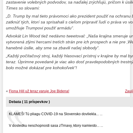
zastavenie volebných podvodov, sa naďalej zrýchľujú, pričom k úsil
Times so slovami:
„D. Trump by mal tieto právomoci ako prezident použiť na ochranu 
zatknúť tých, ktorí sa sprisahali s cieľom pripraviť ľudí o práva vo
umožňuje Trumpovi použiť armádu“.
Advokát Lin Wood tiež nedávno tweetoval: „Naša krajina smeruje urč
vytvorená zlými hercami tretích strán pre ich prospech a nie pre ‚W
hanebné úsilie, aby sme sa zbavili našej slobody“.
„Každý počítačový stroj, každý hlasovací prístroj v krajine by mal 
teraz. Úprimne povedané je viac ako dosť pravdepodobných trestnýc
bolo možné dokázať pre kohokoľvek“!
«
Fiona Hill už teraz varuje Joe Bidena!
Zauj
Debata ( 11 príspevkov )
KLAMEŠ! Tú pliagu COVID-19 na Slovensko dovliekla... ...
V dosledku neschopnosti sasa zTrnavy, ktory namiesto... ...