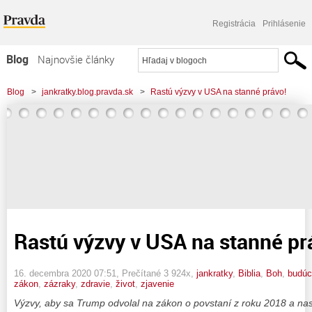
Registrácia
Prihlásenie
Blog
Najnovšie články
Najčítanejšie články
Blog
>
jankratky.blog.pravda.sk
>
Rastú výzvy v USA na stanné právo!
Najkomentovanejšie články
Zoznam blogov
Komerčné blogy
Rastú výzvy v USA na stanné pr
16. decembra 2020 07:51
, Prečítané 3 924x,
jankratky
,
Biblia
,
Boh
,
budúc
zákon
,
zázraky
,
zdravie
,
život
,
zjavenie
Výzvy, aby sa Trump odvolal na zákon o povstaní z roku 2018 a na