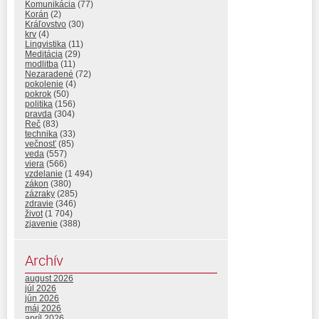
Komunikácia
(77)
Korán
(2)
Kráľovstvo
(30)
krv
(4)
Lingvistika
(11)
Meditácia
(29)
modlitba
(11)
Nezaradené
(72)
pokolenie
(4)
pokrok
(50)
politika
(156)
pravda
(304)
Reč
(83)
technika
(33)
večnosť
(85)
veda
(557)
viera
(566)
vzdelanie
(1 494)
zákon
(380)
zázraky
(285)
zdravie
(346)
život
(1 704)
zjavenie
(388)
Archív
august 2026
júl 2026
jún 2026
máj 2026
apríl 2026