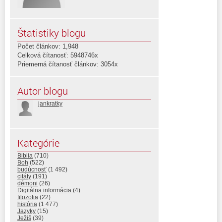
Štatistiky blogu
Počet článkov: 1,948
Celková čítanosť: 5948746x
Priemerná čítanosť článkov: 3054x
Autor blogu
jankratky
Kategórie
Biblia
(710)
Boh
(522)
budúcnosť
(1 492)
citáty
(191)
démoni
(26)
Digitálna informácia
(4)
filozofia
(22)
história
(1 477)
Jazyky
(15)
Ježiš
(39)