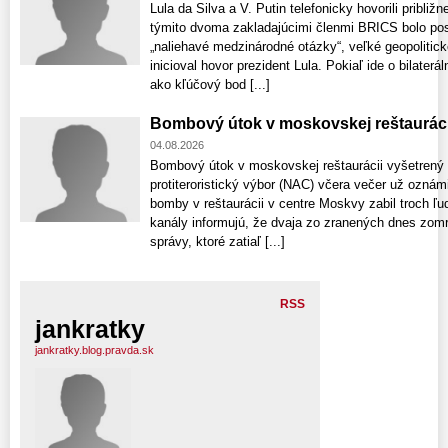
Lula da Silva a V. Putin telefonicky hovorili pribli
týmito dvoma zakladajúcimi členmi BRICS bolo posil
„naliehavé medzinárodné otázky“, veľké geopolitic
inicioval hovor prezident Lula. Pokiaľ ide o bilaterá
ako kľúčový bod [...]
Bombový útok v moskovskej reštauráci
04.08.2026
Bombový útok v moskovskej reštaurácii vyšetrený
protiteroristický výbor (NAC) včera večer už ozná
bomby v reštaurácii v centre Moskvy zabil troch ľu
kanály informujú, že dvaja zo zranených dnes zomre
správy, ktoré zatiaľ [...]
RSS
jankratky
jankratky.blog.pravda.sk