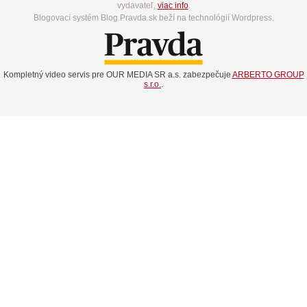
vydavateľ,
viac info
.
Blogovací systém Blog.Pravda.sk beží na technológií Wordpress.
Kompletný video servis pre OUR MEDIA SR a.s. zabezpečuje
ARBERTO GROUP
s.r.o.
.