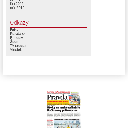
jún 2015
máj 2015
Odkazy
Fotky
Pravda.sk
Recepty
Šport
TV program
Vinotéka