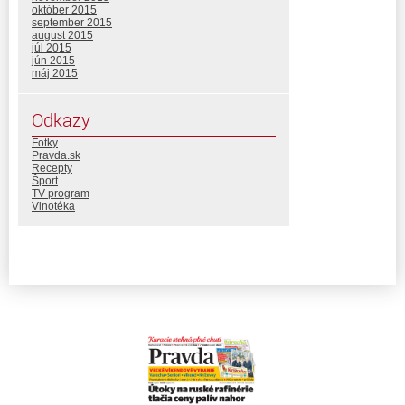
október 2015
september 2015
august 2015
júl 2015
jún 2015
máj 2015
Odkazy
Fotky
Pravda.sk
Recepty
Šport
TV program
Vinotéka