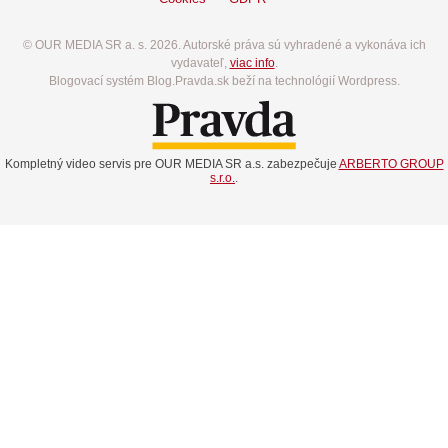
© OUR MEDIA SR a. s. 2026. Autorské práva sú vyhradené a vykonáva ich
vydavateľ,
viac info
.
Blogovací systém Blog.Pravda.sk beží na technológií Wordpress.
Kompletný video servis pre OUR MEDIA SR a.s. zabezpečuje
ARBERTO GROUP
s.r.o.
.