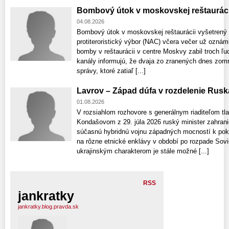
Bombový útok v moskovskej reštauráci
04.08.2026
Bombový útok v moskovskej reštaurácii vyšetrený
protiteroristický výbor (NAC) včera večer už ozná
bomby v reštaurácii v centre Moskvy zabil troch ľu
kanály informujú, že dvaja zo zranených dnes zomre
správy, ktoré zatiaľ [...]
Lavrov – Západ dúfa v rozdelenie Rusk
01.08.2026
V rozsiahlom rozhovore s generálnym riaditeľom t
Kondašovom z 29. júla 2026 ruský minister zahrani
súčasnú hybridnú vojnu západných mocností k pok
na rôzne etnické enklávy v období po rozpade Sovi
ukrajinským charakterom je stále možné [...]
RSS
jankratky
jankratky.blog.pravda.sk