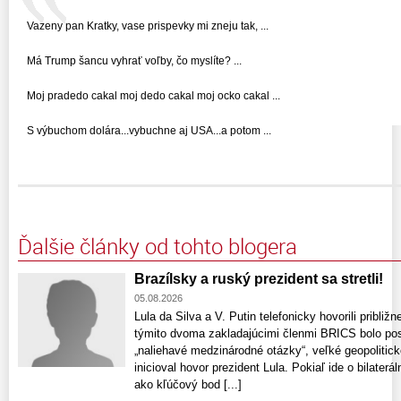
Vazeny pan Kratky, vase prispevky mi zneju tak, ...
Má Trump šancu vyhrať voľby, čo myslíte? ...
Moj pradedo cakal moj dedo cakal moj ocko cakal ...
S výbuchom dolára...vybuchne aj USA...a potom ...
Ďalšie články od tohto blogera
Brazílsky a ruský prezident sa stretli!
05.08.2026
Lula da Silva a V. Putin telefonicky hovorili pribli
týmito dvoma zakladajúcimi členmi BRICS bolo posil
„naliehavé medzinárodné otázky“, veľké geopolitic
inicioval hovor prezident Lula. Pokiaľ ide o bilaterá
ako kľúčový bod [...]