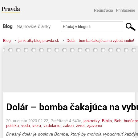
Registrácia
Prihlásenie
Blog
Najnovšie články
Najčítanejšie články
Blog
>
jankratky.blog.pravda.sk
>
Dolár - bomba čakajúca na vybuchnutie!
Najkomentovanejšie články
Zoznam blogov
Komerčné blogy
Dolár – bomba čakajúca na vyb
20. augusta 2020 02:22
, Prečítané 4 640x,
jankratky
,
Biblia
,
Boh
,
budúcn
politika
,
veda
,
viera
,
vzdelanie
,
zákon
,
život
,
zjavenie
Dnešný dolár je doslova Bomba, ktorý by mohola vybuchnúť každým 