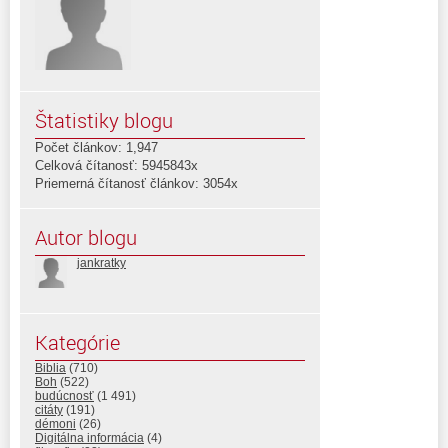
Štatistiky blogu
Počet článkov: 1,947
Celková čítanosť: 5945843x
Priemerná čítanosť článkov: 3054x
Autor blogu
jankratky
Kategórie
Biblia
(710)
Boh
(522)
budúcnosť
(1 491)
citáty
(191)
démoni
(26)
Digitálna informácia
(4)