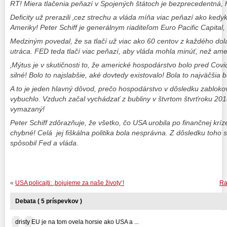
RT! Miera tlačenia peňazí v Spojených štátoch je bezprecedentná, h
Deficity už prerazili ‚cez strechu a vláda míňa viac peňazí ako kedyko
Ameriky! Peter Schiff je generálnym riaditeľom Euro Pacific Capita
Medziným povedal, že sa tlačí už viac ako 60 centov z každého dol
utráca. FED teda tlačí viac peňazí, aby vláda mohla minúť, než am
‚Mýtus je v skutičnosti to, že americké hospodárstvo bolo pred Cov
silné! Bolo to najslabšie, aké dovtedy existovalo! Bola to najväčšia 
A to je jeden hlavný dôvod, prečo hospodárstvo v dôsledku zablok
vybuchlo. Vzduch začal vychádzať z bubliny v štvrtom štvrťroku 2018
vymazaný!
Peter Schiff zdôrazňuje, že všetko, čo USA urobila po finančnej kríz
chybné! Celá
jej fiškálna politika bola nesprávna. Z dôsledku toho sa
spôsobil Fed a vláda.
«
USA policajti: ‚bojujeme za naše životy‘!
Ra
Debata ( 5 príspevkov )
dristy EU je na tom ovela horsie ako USA a ...