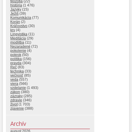
filozofia
(22)
história
(1 476)
Jazyky
(15)
Ježiš
(39)
Komunikácia
(77)
Korán
(2)
Kráľovstvo
(30)
krv
(4)
Lingvistika
(11)
Meditácia
(29)
modlitba
(11)
Nezaradené
(72)
pokolenie
(4)
pokrok
(50)
politika
(156)
pravda
(304)
Reč
(83)
technika
(33)
večnosť
(85)
veda
(557)
viera
(566)
vzdelanie
(1 493)
zákon
(380)
zázraky
(285)
zdravie
(346)
život
(1 703)
zjavenie
(388)
Archív
august 2026