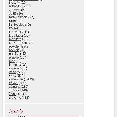
filozofia
(22)
história
(1 476)
Jazyky
(15)
Ježiš
(39)
Komunikácia
(77)
Korán
(2)
Kráľovstvo
(30)
krv
(4)
Lingvistika
(11)
Meditácia
(29)
modlitba
(11)
Nezaradené
(72)
pokolenie
(4)
pokrok
(50)
politika
(156)
pravda
(304)
Reč
(83)
technika
(33)
večnosť
(85)
veda
(557)
viera
(566)
vzdelanie
(1 493)
zákon
(380)
zázraky
(285)
zdravie
(346)
život
(1 703)
zjavenie
(388)
Archív