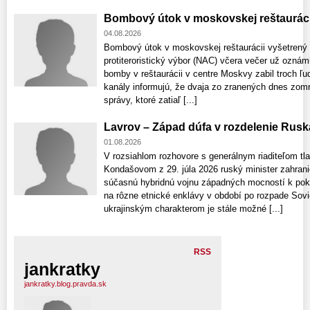
Bombový útok v moskovskej reštauráci
04.08.2026
Bombový útok v moskovskej reštaurácii vyšetrený
protiteroristický výbor (NAC) včera večer už ozná
bomby v reštaurácii v centre Moskvy zabil troch ľu
kanály informujú, že dvaja zo zranených dnes zomre
správy, ktoré zatiaľ [...]
Lavrov – Západ dúfa v rozdelenie Rusk
01.08.2026
V rozsiahlom rozhovore s generálnym riaditeľom t
Kondašovom z 29. júla 2026 ruský minister zahrani
súčasnú hybridnú vojnu západných mocností k pok
na rôzne etnické enklávy v období po rozpade Sovi
ukrajinským charakterom je stále možné [...]
RSS
jankratky
jankratky.blog.pravda.sk