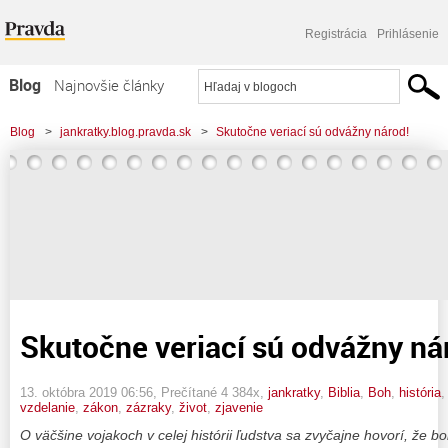
Registrácia
Prihlásenie
Blog
Najnovšie články
Najčítanejšie články
Blog
>
jankratky.blog.pravda.sk
>
Skutočne veriací sú odvážny národ!
Najkomentovanejšie články
Zoznam blogov
Komerčné blogy
Skutočne veriací sú odvážny ná
13. októbra 2019 06:56
, Prečítané 4 384x,
jankratky
,
Biblia
,
Boh
,
história
vzdelanie
,
zákon
,
zázraky
,
život
,
zjavenie
O väčšine vojakoch v celej histórii ľudstva sa zvyčajne hovorí, že bo