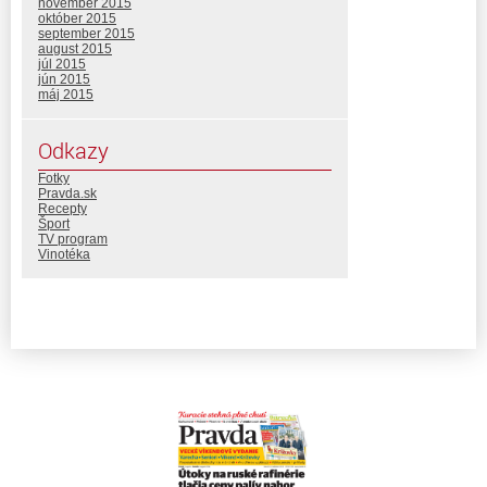
november 2015
október 2015
september 2015
august 2015
júl 2015
jún 2015
máj 2015
Odkazy
Fotky
Pravda.sk
Recepty
Šport
TV program
Vinotéka