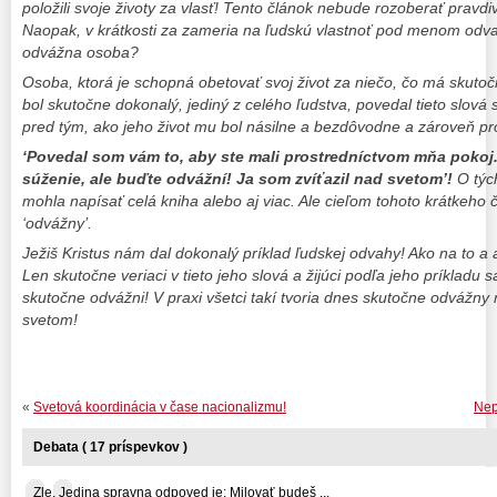
položili svoje životy za vlasť! Tento článok nebude rozoberať pravd
Naopak, v krátkosti za zameria na ľudskú vlastnoť pod menom odvah
odvážna osoba?
Osoba, ktorá je schopná obetovať svoj život za niečo, čo má skut
bol skutočne dokonalý, jediný z celého ľudstva, povedal tieto slová
pred tým, ako jeho život mu bol násilne a bezdôvodne a zároveň pr
‘Povedal som vám to, aby ste mali prostredníctvom mňa pokoj
súženie, ale buďte odvážní! Ja som zvíťazil nad svetom’!
O tých
mohla napísať celá kniha alebo aj viac. Ale cieľom tohoto krátkeho 
‘odvážny’.
Ježiš Kristus nám dal dokonalý príklad ľudskej odvahy! Ako na to a 
Len skutočne veriaci v tieto jeho slová a žijúci podľa jeho príkladu
skutočne odvážni! V praxi všetci takí tvoria dnes skutočne odvážny n
svetom!
«
Svetová koordinácia v čase nacionalizmu!
Nep
Debata ( 17 príspevkov )
Zle. Jedina spravna odpoved je: Milovať budeš ...