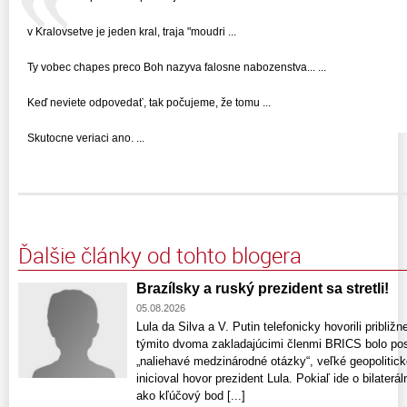
v Kralovsetve je jeden kral, traja "moudri ...
Ty vobec chapes preco Boh nazyva falosne nabozenstva... ...
Keď neviete odpovedať, tak počujeme, že tomu ...
Skutocne veriaci ano. ...
Ďalšie články od tohto blogera
Brazílsky a ruský prezident sa stretli!
05.08.2026
Lula da Silva a V. Putin telefonicky hovorili pribli
týmito dvoma zakladajúcimi členmi BRICS bolo posil
„naliehavé medzinárodné otázky“, veľké geopolitic
inicioval hovor prezident Lula. Pokiaľ ide o bilaterá
ako kľúčový bod [...]