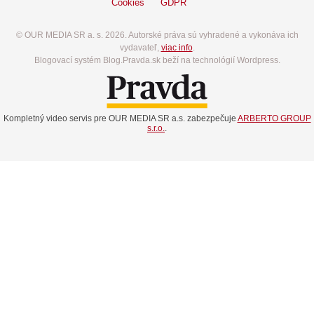
Cookies
GDPR
© OUR MEDIA SR a. s. 2026. Autorské práva sú vyhradené a vykonáva ich
vydavateľ,
viac info
.
Blogovací systém Blog.Pravda.sk beží na technológií Wordpress.
Kompletný video servis pre OUR MEDIA SR a.s. zabezpečuje
ARBERTO GROUP
s.r.o.
.