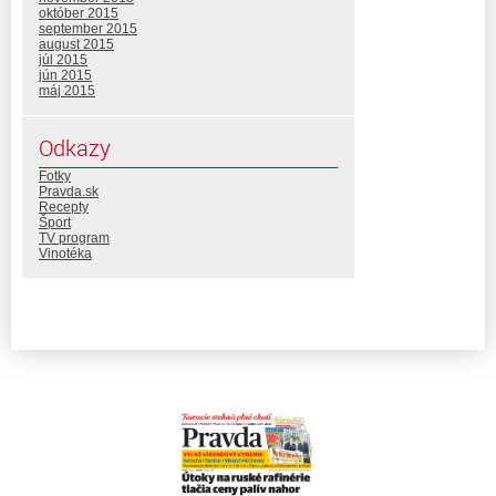
október 2015
september 2015
august 2015
júl 2015
jún 2015
máj 2015
Odkazy
Fotky
Pravda.sk
Recepty
Šport
TV program
Vinotéka