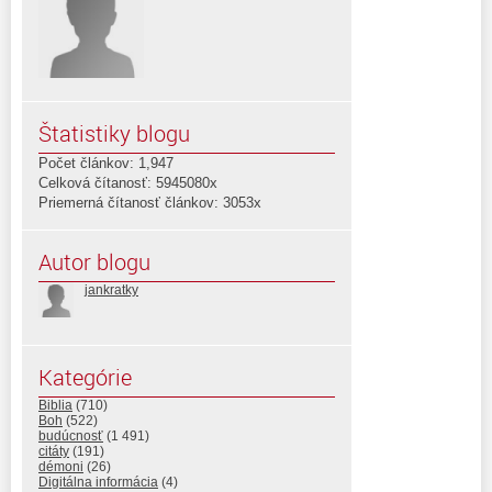
Štatistiky blogu
Počet článkov: 1,947
Celková čítanosť: 5945080x
Priemerná čítanosť článkov: 3053x
Autor blogu
jankratky
Kategórie
Biblia
(710)
Boh
(522)
budúcnosť
(1 491)
citáty
(191)
démoni
(26)
Digitálna informácia
(4)