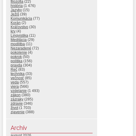
filozofia
(22)
história
(1 476)
Jazyky
(15)
Ježiš
(39)
Komunikácia
(77)
Korán
(2)
Kráľovstvo
(30)
krv
(4)
Lingvistika
(11)
Meditácia
(29)
modlitba
(11)
Nezaradené
(72)
pokolenie
(4)
pokrok
(50)
politika
(156)
pravda
(304)
Reč
(83)
technika
(33)
večnosť
(85)
veda
(557)
viera
(566)
vzdelanie
(1 493)
zákon
(380)
zázraky
(285)
zdravie
(346)
život
(1 703)
zjavenie
(388)
Archív
august 2026