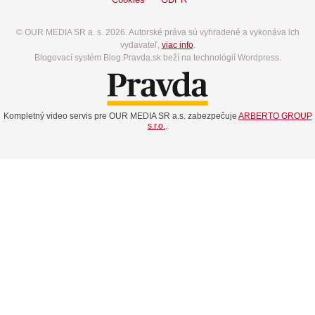
© OUR MEDIA SR a. s. 2026. Autorské práva sú vyhradené a vykonáva ich
vydavateľ,
viac info
.
Blogovací systém Blog.Pravda.sk beží na technológií Wordpress.
Kompletný video servis pre OUR MEDIA SR a.s. zabezpečuje
ARBERTO GROUP
s.r.o.
.