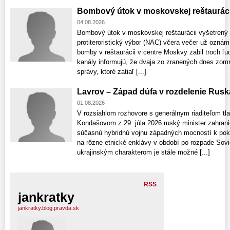
Bombový útok v moskovskej reštauráci
04.08.2026
Bombový útok v moskovskej reštaurácii vyšetrený
protiteroristický výbor (NAC) včera večer už ozná
bomby v reštaurácii v centre Moskvy zabil troch ľu
kanály informujú, že dvaja zo zranených dnes zomre
správy, ktoré zatiaľ [...]
Lavrov – Západ dúfa v rozdelenie Rusk
01.08.2026
V rozsiahlom rozhovore s generálnym riaditeľom t
Kondašovom z 29. júla 2026 ruský minister zahrani
súčasnú hybridnú vojnu západných mocností k pok
na rôzne etnické enklávy v období po rozpade Sovi
ukrajinským charakterom je stále možné [...]
RSS
jankratky
jankratky.blog.pravda.sk