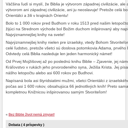
Väčšina ľudí si myslí, že Biblia je výtvorom západnej civilizácie, ale 
výtvorom ani západnej civilizácie, ani ju neoslavuje! Pretože celá bo
Orientálci a žili v krajinách Orientu!
Bolo to 1 000 rokov pred Budhom v roku 1513 pred našim letopočto
žijúci na Strednom východe bol Božim duchom inšpirovaný aby napís
Najvýznamnejšej knihy na svete!
Najvýznamnejšej knihy nielen pre izraelsky, vtedy Bohom Stvoriteľo
celé ľudstvo, pretože všetci sú doslova potomkovia Adama, prvéh
Odvtedy celá Biblia nasleduje len jeden harmonický námet!
Od Prvej Mojžišovej až po poslednú knihu Biblie – Zjavenie, jej ná
Kráľovstvo v rukách jeho prvorodeného syna, Ježiša Krista. Jej pís
nášho letopočtu alebo asi 600 rokov po Budhovi.
Napísaná bola asi štyridsiatimi mužmi, všetci Orientálci z izraelsk
počas asi 1 600 rokov, obsahujúca 66 jednotlivých kníh! Preto sam
kompletnou Knižnicou inšpirovanou samým Stvoriteľom!
«
Bez Biblie život nemá zmysel!
Debata ( 4 príspevky )