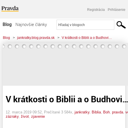
Registrácia
Prihlásenie
Blog
Najnovšie články
Najčítanejšie články
Blog
>
jankratky.blog.pravda.sk
>
V krátkosti o Biblii a o Budhovi…
Najkomentovanejšie články
Zoznam blogov
Komerčné blogy
V krátkosti o Biblii a o Budhovi
12. marca 2019 09:52
, Prečítané 3 584x,
jankratky
,
Biblia
,
Boh
,
pravda
,
v
zázraky
,
život
,
zjavenie