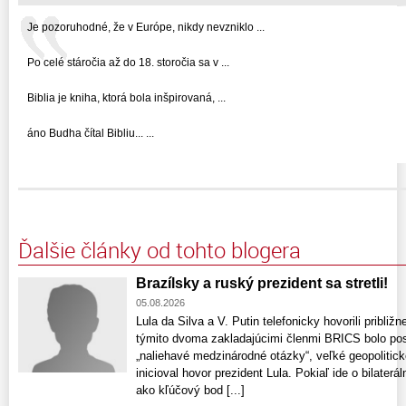
Je pozoruhodné, že v Európe, nikdy nevzniklo ...
Po celé stáročia až do 18. storočia sa v ...
Biblia je kniha, ktorá bola inšpirovaná, ...
áno Budha čítal Bibliu... ...
Ďalšie články od tohto blogera
Brazílsky a ruský prezident sa stretli!
05.08.2026
Lula da Silva a V. Putin telefonicky hovorili pribli
týmito dvoma zakladajúcimi členmi BRICS bolo posil
„naliehavé medzinárodné otázky“, veľké geopolitic
inicioval hovor prezident Lula. Pokiaľ ide o bilaterá
ako kľúčový bod [...]