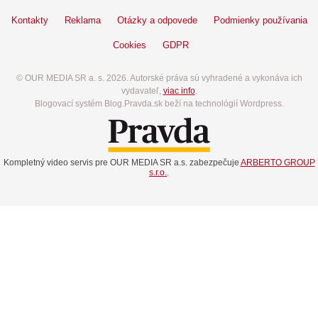
Kontakty
Reklama
Otázky a odpovede
Podmienky používania
Cookies
GDPR
© OUR MEDIA SR a. s. 2026. Autorské práva sú vyhradené a vykonáva ich
vydavateľ,
viac info
.
Blogovací systém Blog.Pravda.sk beží na technológií Wordpress.
Kompletný video servis pre OUR MEDIA SR a.s. zabezpečuje
ARBERTO GROUP
s.r.o.
.