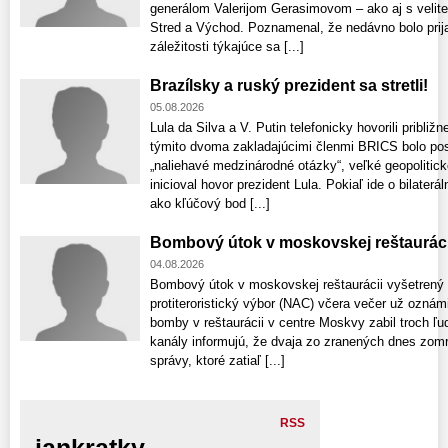
generálom Valerijom Gerasimovom – ako aj s velite
Stred a Východ. Poznamenal, že nedávno bolo prijat
záležitosti týkajúce sa [...]
Brazílsky a ruský prezident sa stretli!
05.08.2026
Lula da Silva a V. Putin telefonicky hovorili pribli
týmito dvoma zakladajúcimi členmi BRICS bolo posil
„naliehavé medzinárodné otázky“, veľké geopolitic
inicioval hovor prezident Lula. Pokiaľ ide o bilaterá
ako kľúčový bod [...]
Bombový útok v moskovskej reštauráci
04.08.2026
Bombový útok v moskovskej reštaurácii vyšetrený
protiteroristický výbor (NAC) včera večer už ozná
bomby v reštaurácii v centre Moskvy zabil troch ľu
kanály informujú, že dvaja zo zranených dnes zomre
správy, ktoré zatiaľ [...]
RSS