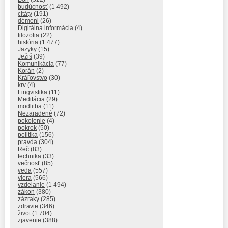
budúcnosť
(1 492)
citáty
(191)
démoni
(26)
Digitálna informácia
(4)
filozofia
(22)
história
(1 477)
Jazyky
(15)
Ježiš
(39)
Komunikácia
(77)
Korán
(2)
Kráľovstvo
(30)
krv
(4)
Lingvistika
(11)
Meditácia
(29)
modlitba
(11)
Nezaradené
(72)
pokolenie
(4)
pokrok
(50)
politika
(156)
pravda
(304)
Reč
(83)
technika
(33)
večnosť
(85)
veda
(557)
viera
(566)
vzdelanie
(1 494)
zákon
(380)
zázraky
(285)
zdravie
(346)
život
(1 704)
zjavenie
(388)