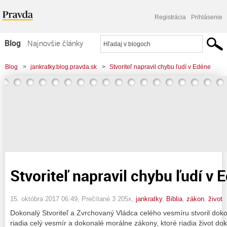
Registrácia
Prihlásenie
Blog
Najnovšie články
Najčítanejšie články
Blog
>
jankratky.blog.pravda.sk
>
Stvoriteľ napravil chybu ľudí v Edéne
Najkomentovanejšie články
Zoznam blogov
Komerčné blogy
Stvoriteľ napravil chybu ľudí v 
15. októbra 2017 06:49
, Prečítané 3 205x,
jankratky
,
Biblia
,
zákon
,
život
Dokonalý Stvoriteľ a Zvrchovaný Vládca celého vesmíru stvoril doko
riadia celý vesmír a dokonalé morálne zákony, ktoré riadia život d