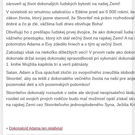
zároveň aj život dokonalých ľudských bytostí na našej Zemi!
V súvislosti so smutnou udalosťou v Edéne pred asi 6 000 rokmi, k
zákon života, ktorý jasne stanovil, že Stvoriteľ má právo rozhodovať 
dobré a čo je zlé, väčšina ľudí dnes obviňuje Boha!
Obviňujú ho z prešľapu ľudskej prvej dvojice, že ako dokonalí ľudia
vážneho priestupku, ktorý ich stál večný život na rajskej Zemi! A na 
potomstvo Adama a Evy zdedilo hriech a s tým aj večný život.
Zabúdajú však na niekoľko dôležitých vecí! V prvom rade ako dokon
dokonale držal svojej dokonalej spravodlivosti pri vykonaní doko
1. knihe Mojžiša kapitola tri a verš pätnásty.
Satan, Adam a Eva spáchali zločin zo svojvoľného zneužitia slobodne
Stvoriteľ, aby sa tešili z dokonalého večného života na nebi pre anj
pozemské deti a ich pozemských potomkov!
Stvoriteľov dokonalý rozsudok v sebe ale skrýval neopísateľnú lá
rozdiel od svojich prvých rodičov budú mať možnosť opäť získať st
na rajskej Zemi cez Stvoriteľovho jednosplodeného Syna, Ježiša Kri
«
Dokonalosť Adama len relatívna!