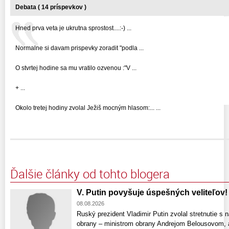
Debata ( 14 príspevkov )
Hned prva veta je ukrutna sprostost....:-) ...
Normalne si davam prispevky zoradit "podla ...
O stvrtej hodine sa mu vratilo ozvenou :"V ...
+ ...
Okolo tretej hodiny zvolal Ježiš mocným hlasom:... ...
Ďalšie články od tohto blogera
V. Putin povyšuje úspešných veliteľov!
08.08.2026
Ruský prezident Vladimir Putin zvolal stretnutie s
obrany – ministrom obrany Andrejom Belousovom, 