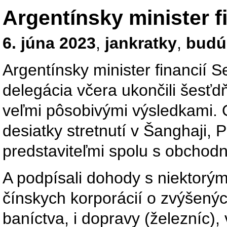
Argentínsky minister f
6. júna 2023
,
jankratky
,
budúc
Argentínsky minister financií 
delegácia včera ukončili šesť
veľmi pôsobivými výsledkami. O
desiatky stretnutí v Šanghaji, 
predstaviteľmi spolu s obchodn
A podpísali dohody s niektorý
čínskych korporácií o zvýšených
baníctva, i dopravy (železníc), 