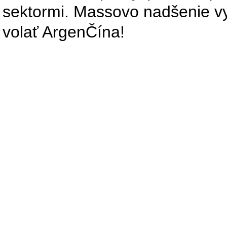
sektormi. Massovo nadšenie vyú
volať ArgenČína!