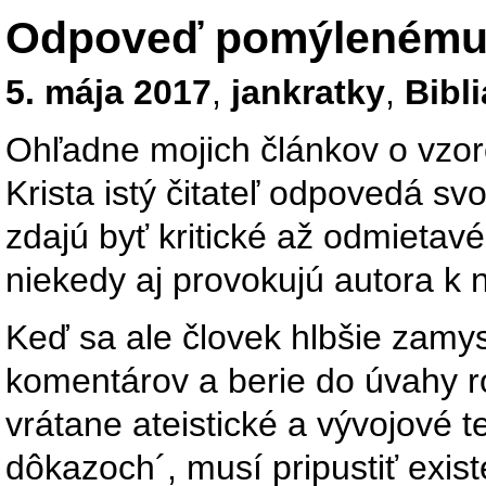
Odpoveď pomýlenému č
5. mája 2017
,
jankratky
,
Bibl
Ohľadne mojich článkov o vzor
Krista istý čitateľ odpovedá sv
zdajú byť kritické až odmietav
niekedy aj provokujú autora k
Keď sa ale človek hlbšie zam
komentárov a berie do úvahy r
vrátane ateistické a vývojové 
dôkazoch´, musí pripustiť exis